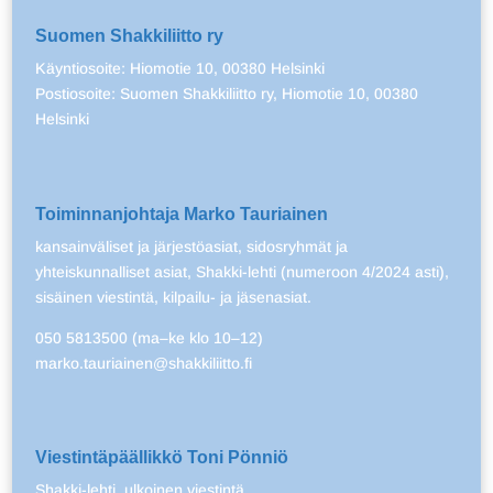
Suomen Shakkiliitto ry
Käyntiosoite: Hiomotie 10, 00380 Helsinki
Postiosoite: Suomen Shakkiliitto ry, Hiomotie 10, 00380
Helsinki
Toiminnanjohtaja Marko Tauriainen
kansainväliset ja järjestöasiat, sidosryhmät ja
yhteiskunnalliset asiat, Shakki-lehti (numeroon 4/2024 asti),
sisäinen viestintä, kilpailu- ja jäsenasiat.
050 5813500 (ma–ke klo 10–12)
marko.tauriainen@shakkiliitto.fi
Viestintäpäällikkö Toni Pönniö
Shakki-lehti, ulkoinen viestintä.