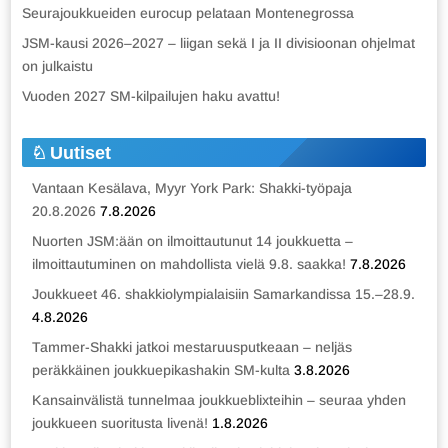
Seurajoukkueiden eurocup pelataan Montenegrossa
JSM-kausi 2026–2027 – liigan sekä I ja II divisioonan ohjelmat
on julkaistu
Vuoden 2027 SM-kilpailujen haku avattu!
Uutiset
Vantaan Kesälava, Myyr York Park: Shakki-työpaja
20.8.2026
7.8.2026
Nuorten JSM:ään on ilmoittautunut 14 joukkuetta –
ilmoittautuminen on mahdollista vielä 9.8. saakka!
7.8.2026
Joukkueet 46. shakkiolympialaisiin Samarkandissa 15.–28.9.
4.8.2026
Tammer-Shakki jatkoi mestaruusputkeaan – neljäs
peräkkäinen joukkuepikashakin SM-kulta
3.8.2026
Kansainvälistä tunnelmaa joukkueblixteihin – seuraa yhden
joukkueen suoritusta livenä!
1.8.2026