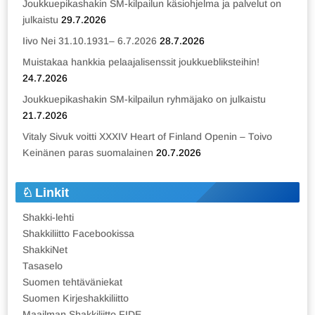
Joukkuepikashakin SM-kilpailun käsiohjelma ja palvelut on
julkaistu
29.7.2026
Iivo Nei 31.10.1931– 6.7.2026
28.7.2026
Muistakaa hankkia pelaajalisenssit joukkuebliksteihin!
24.7.2026
Joukkuepikashakin SM-kilpailun ryhmäjako on julkaistu
21.7.2026
Vitaly Sivuk voitti XXXIV Heart of Finland Openin – Toivo
Keinänen paras suomalainen
20.7.2026
Linkit
Shakki-lehti
Shakkiliitto Facebookissa
ShakkiNet
Tasaselo
Suomen tehtäväniekat
Suomen Kirjeshakkiliitto
Maailman Shakkiliitto FIDE