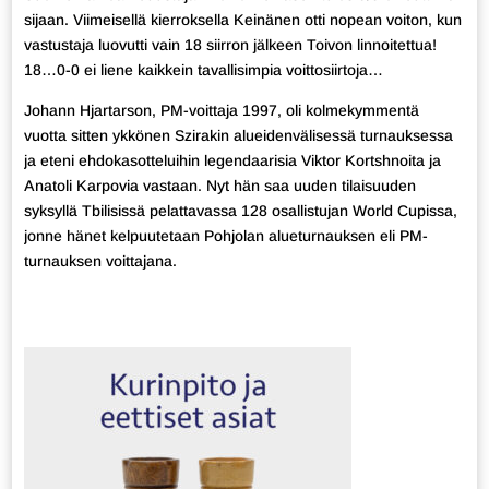
sijaan. Viimeisellä kierroksella Keinänen otti nopean voiton, kun
vastustaja luovutti vain 18 siirron jälkeen Toivon linnoitettua!
18…0-0 ei liene kaikkein tavallisimpia voittosiirtoja…
Johann Hjartarson, PM-voittaja 1997, oli kolmekymmentä
vuotta sitten ykkönen Szirakin alueidenvälisessä turnauksessa
ja eteni ehdokasotteluihin legendaarisia Viktor Kortshnoita ja
Anatoli Karpovia vastaan. Nyt hän saa uuden tilaisuuden
syksyllä Tbilisissä pelattavassa 128 osallistujan World Cupissa,
jonne hänet kelpuutetaan Pohjolan alueturnauksen eli PM-
turnauksen voittajana.