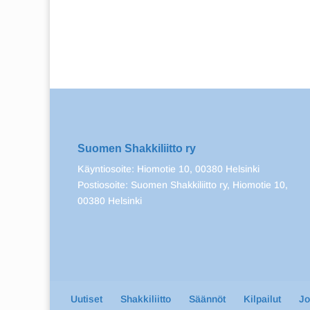
Suomen Shakkiliitto ry
Käyntiosoite: Hiomotie 10, 00380 Helsinki
Postiosoite: Suomen Shakkiliitto ry, Hiomotie 10,
00380 Helsinki
Uutiset
Shakkiliitto
Säännöt
Kilpailut
J