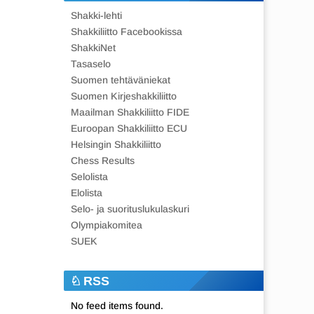
Shakki-lehti
Shakkiliitto Facebookissa
ShakkiNet
Tasaselo
Suomen tehtäväniekat
Suomen Kirjeshakkiliitto
Maailman Shakkiliitto FIDE
Euroopan Shakkiliitto ECU
Helsingin Shakkiliitto
Chess Results
Selolista
Elolista
Selo- ja suorituslukulaskuri
Olympiakomitea
SUEK
RSS
No feed items found.