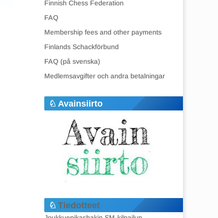
Finnish Chess Federation
FAQ
Membership fees and other payments
Finlands Schackförbund
FAQ (på svenska)
Medlemsavgifter och andra betalningar
Avainsiirto
Tiedotteet
Joukkuepikashakin SM-kilpailun