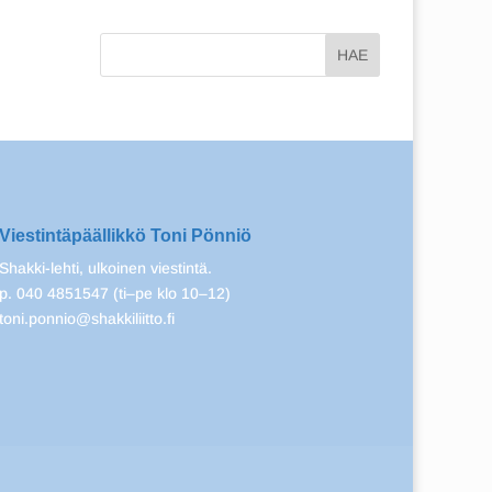
Viestintäpäällikkö Toni Pönniö
Shakki-lehti, ulkoinen viestintä.
p. 040 4851547 (ti–pe klo 10–12)
toni.ponnio@shakkiliitto.fi