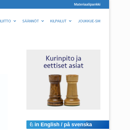
Materiaalipankki
LIITTO
SÄÄNNÖT
KILPAILUT
JOUKKUE-SM
in English / på svenska