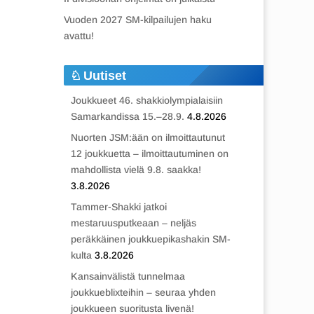
Vuoden 2027 SM-kilpailujen haku
avattu!
Uutiset
Joukkueet 46. shakkiolympialaisiin
Samarkandissa 15.–28.9.
4.8.2026
Nuorten JSM:ään on ilmoittautunut
12 joukkuetta – ilmoittautuminen on
mahdollista vielä 9.8. saakka!
3.8.2026
Tammer-Shakki jatkoi
mestaruusputkeaan – neljäs
peräkkäinen joukkuepikashakin SM-
kulta
3.8.2026
Kansainvälistä tunnelmaa
joukkueblixteihin – seuraa yhden
joukkueen suoritusta livenä!