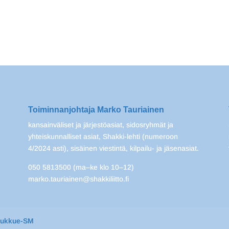
Toiminnanjohtaja Marko Tauriainen
kansainväliset ja järjestöasiat, sidosryhmät ja
yhteiskunnalliset asiat, Shakki-lehti (numeroon
4/2024 asti), sisäinen viestintä, kilpailu- ja jäsenasiat.
050 5813500 (ma–ke klo 10–12)
marko.tauriainen@shakkiliitto.fi
oukkue-SM