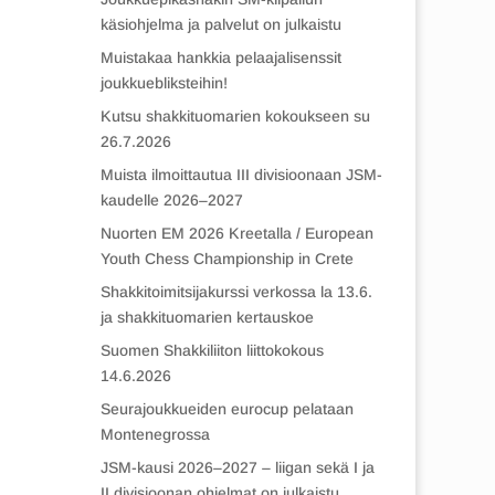
käsiohjelma ja palvelut on julkaistu
Muistakaa hankkia pelaajalisenssit
joukkuebliksteihin!
Kutsu shakkituomarien kokoukseen su
26.7.2026
Muista ilmoittautua III divisioonaan JSM-
kaudelle 2026–2027
Nuorten EM 2026 Kreetalla / European
Youth Chess Championship in Crete
Shakkitoimitsijakurssi verkossa la 13.6.
ja shakkituomarien kertauskoe
Suomen Shakkiliiton liittokokous
14.6.2026
Seurajoukkueiden eurocup pelataan
Montenegrossa
JSM-kausi 2026–2027 – liigan sekä I ja
II divisioonan ohjelmat on julkaistu