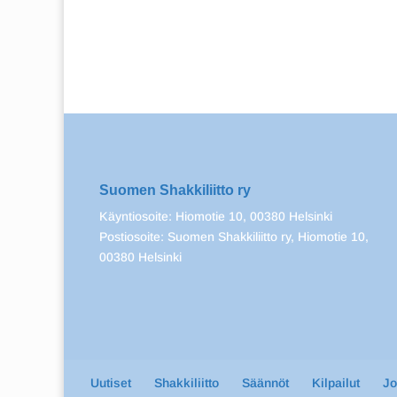
Suomen Shakkiliitto ry
Käyntiosoite: Hiomotie 10, 00380 Helsinki
Postiosoite: Suomen Shakkiliitto ry, Hiomotie 10,
00380 Helsinki
Uutiset
Shakkiliitto
Säännöt
Kilpailut
J