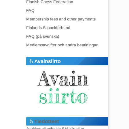
Finnish Chess Federation
FAQ
Membership fees and other payments
Finlands Schackförbund
FAQ (på svenska)
Medlemsavgifter och andra betalningar
Avainsiirto
Tiedotteet
Joukkuepikashakin SM-kilpailun