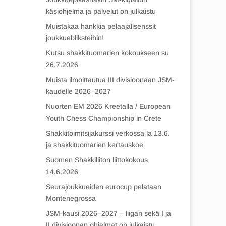
käsiohjelma ja palvelut on julkaistu
Muistakaa hankkia pelaajalisenssit
joukkuebliksteihin!
Kutsu shakkituomarien kokoukseen su
26.7.2026
Muista ilmoittautua III divisioonaan JSM-
kaudelle 2026–2027
Nuorten EM 2026 Kreetalla / European
Youth Chess Championship in Crete
Shakkitoimitsijakurssi verkossa la 13.6.
ja shakkituomarien kertauskoe
Suomen Shakkiliiton liittokokous
14.6.2026
Seurajoukkueiden eurocup pelataan
Montenegrossa
JSM-kausi 2026–2027 – liigan sekä I ja
II divisioonan ohjelmat on julkaistu