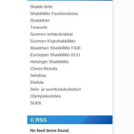
Shakki-lehti
Shakkiliitto Facebookissa
ShakkiNet
Tasaselo
Suomen tehtäväniekat
Suomen Kirjeshakkiliitto
Maailman Shakkiliitto FIDE
Euroopan Shakkiliitto ECU
Helsingin Shakkiliitto
Chess Results
Selolista
Elolista
Selo- ja suorituslukulaskuri
Olympiakomitea
SUEK
RSS
No feed items found.