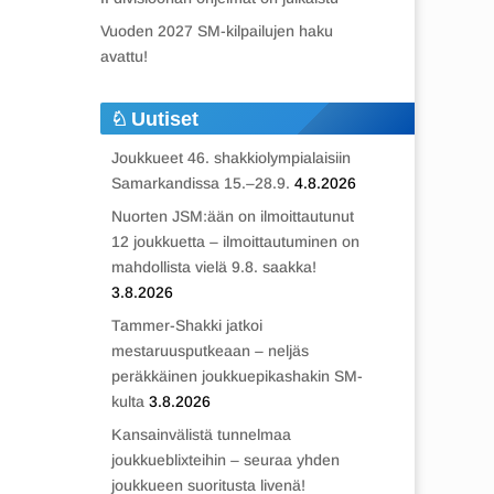
Vuoden 2027 SM-kilpailujen haku
avattu!
Uutiset
Joukkueet 46. shakkiolympialaisiin
Samarkandissa 15.–28.9.
4.8.2026
Nuorten JSM:ään on ilmoittautunut
12 joukkuetta – ilmoittautuminen on
mahdollista vielä 9.8. saakka!
3.8.2026
Tammer-Shakki jatkoi
mestaruusputkeaan – neljäs
peräkkäinen joukkuepikashakin SM-
kulta
3.8.2026
Kansainvälistä tunnelmaa
joukkueblixteihin – seuraa yhden
joukkueen suoritusta livenä!