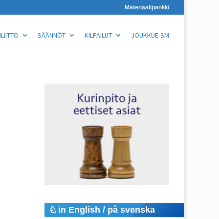
Materiaalipankki
LIITTO
SÄÄNNÖT
KILPAILUT
JOUKKUE-SM
in English / på svenska