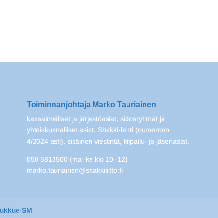
Toiminnanjohtaja Marko Tauriainen
kansainväliset ja järjestöasiat, sidosryhmät ja
yhteiskunnalliset asiat, Shakki-lehti (numeroon
4/2024 asti), sisäinen viestintä, kilpailu- ja jäsenasiat.
050 5813500 (ma–ke klo 10–12)
marko.tauriainen@shakkiliitto.fi
oukkue-SM