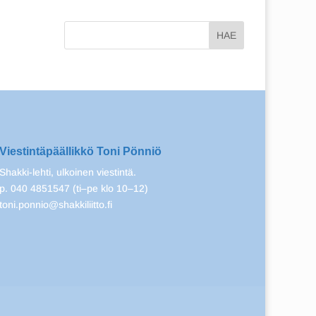
Viestintäpäällikkö Toni Pönniö
Shakki-lehti, ulkoinen viestintä.
p. 040 4851547 (ti–pe klo 10–12)
toni.ponnio@shakkiliitto.fi