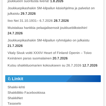
joukkueen suoritusta livenä!
1.8.2026
Joukkuepikashakin SM-kilpailun käsiohjelma ja palvelut on
julkaistu
29.7.2026
Iivo Nei 31.10.1931– 6.7.2026
28.7.2026
Muistakaa hankkia pelaajalisenssit joukkuebliksteihin!
24.7.2026
Joukkuepikashakin SM-kilpailun ryhmäjako on julkaistu
21.7.2026
Vitaly Sivuk voitti XXXIV Heart of Finland Openin – Toivo
Keinänen paras suomalainen
20.7.2026
Kutsu shakkituomarien kokoukseen su 26.7.2026
12.7.2026
Linkit
Shakki-lehti
Shakkiliitto Facebookissa
ShakkiNet
Tasaselo