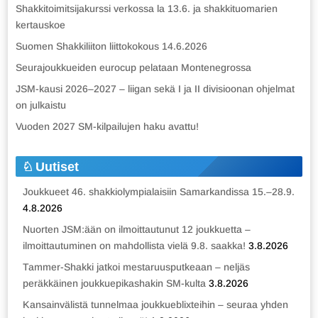
Shakkitoimitsijakurssi verkossa la 13.6. ja shakkituomarien
kertauskoe
Suomen Shakkiliiton liittokokous 14.6.2026
Seurajoukkueiden eurocup pelataan Montenegrossa
JSM-kausi 2026–2027 – liigan sekä I ja II divisioonan ohjelmat
on julkaistu
Vuoden 2027 SM-kilpailujen haku avattu!
Uutiset
Joukkueet 46. shakkiolympialaisiin Samarkandissa 15.–28.9.
4.8.2026
Nuorten JSM:ään on ilmoittautunut 12 joukkuetta –
ilmoittautuminen on mahdollista vielä 9.8. saakka!
3.8.2026
Tammer-Shakki jatkoi mestaruusputkeaan – neljäs
peräkkäinen joukkuepikashakin SM-kulta
3.8.2026
Kansainvälistä tunnelmaa joukkueblixteihin – seuraa yhden