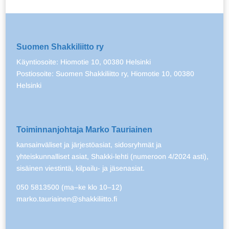
Suomen Shakkiliitto ry
Käyntiosoite: Hiomotie 10, 00380 Helsinki
Postiosoite: Suomen Shakkiliitto ry, Hiomotie 10, 00380
Helsinki
Toiminnanjohtaja Marko Tauriainen
kansainväliset ja järjestöasiat, sidosryhmät ja
yhteiskunnalliset asiat, Shakki-lehti (numeroon 4/2024 asti),
sisäinen viestintä, kilpailu- ja jäsenasiat.
050 5813500 (ma–ke klo 10–12)
marko.tauriainen@shakkiliitto.fi