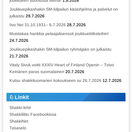
joukkueen suoritusta livenä!
1.8.2026
Joukkuepikashakin SM-kilpailun käsiohjelma ja palvelut on
julkaistu
29.7.2026
Iivo Nei 31.10.1931– 6.7.2026
28.7.2026
Muistakaa hankkia pelaajalisenssit joukkuebliksteihin!
24.7.2026
Joukkuepikashakin SM-kilpailun ryhmäjako on julkaistu
21.7.2026
Vitaly Sivuk voitti XXXIV Heart of Finland Openin – Toivo
Keinänen paras suomalainen
20.7.2026
Kutsu shakkituomarien kokoukseen su 26.7.2026
12.7.2026
Linkit
Shakki-lehti
Shakkiliitto Facebookissa
ShakkiNet
Tasaselo