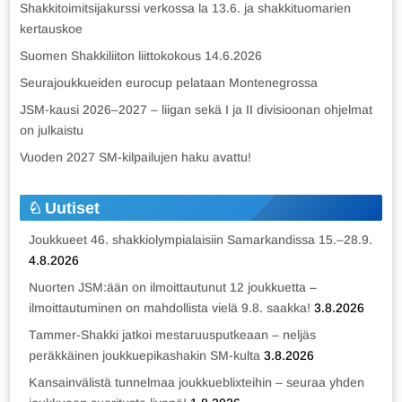
Shakkitoimitsijakurssi verkossa la 13.6. ja shakkituomarien
kertauskoe
Suomen Shakkiliiton liittokokous 14.6.2026
Seurajoukkueiden eurocup pelataan Montenegrossa
JSM-kausi 2026–2027 – liigan sekä I ja II divisioonan ohjelmat
on julkaistu
Vuoden 2027 SM-kilpailujen haku avattu!
Uutiset
Joukkueet 46. shakkiolympialaisiin Samarkandissa 15.–28.9.
4.8.2026
Nuorten JSM:ään on ilmoittautunut 12 joukkuetta –
ilmoittautuminen on mahdollista vielä 9.8. saakka!
3.8.2026
Tammer-Shakki jatkoi mestaruusputkeaan – neljäs
peräkkäinen joukkuepikashakin SM-kulta
3.8.2026
Kansainvälistä tunnelmaa joukkueblixteihin – seuraa yhden