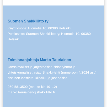
Suomen Shakkiliitto ry
Käyntiosoite: Hiomotie 10, 00380 Helsinki
Postiosoite: Suomen Shakkiliitto ry, Hiomotie 10, 00380
Helsinki
Toiminnanjohtaja Marko Tauriainen
kansainväliset ja järjestöasiat, sidosryhmät ja
yhteiskunnalliset asiat, Shakki-lehti (numeroon 4/2024 asti),
sisäinen viestintä, kilpailu- ja jäsenasiat.
050 5813500 (ma–ke klo 10–12)
marko.tauriainen@shakkiliitto.fi