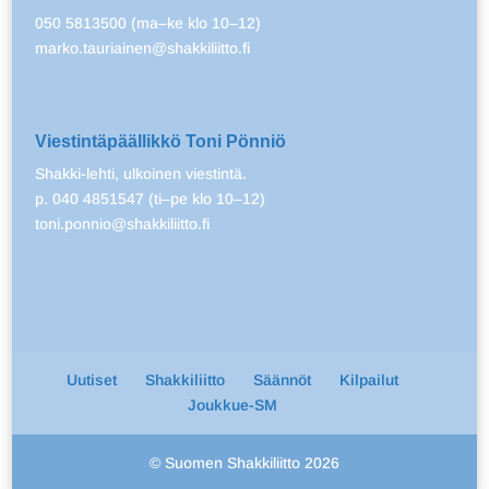
050 5813500 (ma–ke klo 10–12)
marko.tauriainen@shakkiliitto.fi
Viestintäpäällikkö Toni Pönniö
Shakki-lehti, ulkoinen viestintä.
p. 040 4851547 (ti–pe klo 10–12)
toni.ponnio@shakkiliitto.fi
Uutiset
Shakkiliitto
Säännöt
Kilpailut
Joukkue-SM
© Suomen Shakkiliitto 2026