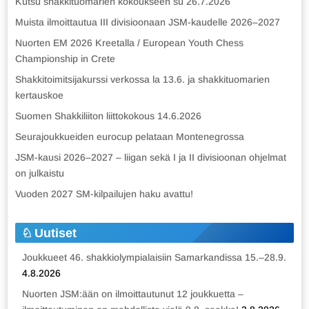
Kutsu shakkituomarien kokoukseen su 26.7.2026
Muista ilmoittautua III divisioonaan JSM-kaudelle 2026–2027
Nuorten EM 2026 Kreetalla / European Youth Chess
Championship in Crete
Shakkitoimitsijakurssi verkossa la 13.6. ja shakkituomarien
kertauskoe
Suomen Shakkiliiton liittokokous 14.6.2026
Seurajoukkueiden eurocup pelataan Montenegrossa
JSM-kausi 2026–2027 – liigan sekä I ja II divisioonan ohjelmat
on julkaistu
Vuoden 2027 SM-kilpailujen haku avattu!
Uutiset
Joukkueet 46. shakkiolympialaisiin Samarkandissa 15.–28.9.
4.8.2026
Nuorten JSM:ään on ilmoittautunut 12 joukkuetta –