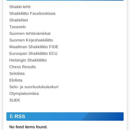
Shakki-lehti
Shakkiliitto Facebookissa
ShakkiNet
Tasaselo
Suomen tehtäväniekat
Suomen Kirjeshakkiliitto
Maailman Shakkiliitto FIDE
Euroopan Shakkiliitto ECU
Helsingin Shakkiliitto
Chess Results
Selolista
Elolista
Selo- ja suorituslukulaskuri
Olympiakomitea
SUEK
RSS
No feed items found.