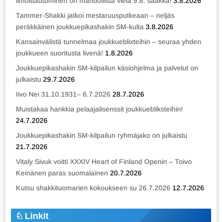
ilmoittautuminen on mahdollista vielä 9.8. saakka!
3.8.2026
Tammer-Shakki jatkoi mestaruusputkeaan – neljäs
peräkkäinen joukkuepikashakin SM-kulta
3.8.2026
Kansainvälistä tunnelmaa joukkueblixteihin – seuraa yhden
joukkueen suoritusta livenä!
1.8.2026
Joukkuepikashakin SM-kilpailun käsiohjelma ja palvelut on
julkaistu
29.7.2026
Iivo Nei 31.10.1931– 6.7.2026
28.7.2026
Muistakaa hankkia pelaajalisenssit joukkuebliksteihin!
24.7.2026
Joukkuepikashakin SM-kilpailun ryhmäjako on julkaistu
21.7.2026
Vitaly Sivuk voitti XXXIV Heart of Finland Openin – Toivo
Keinänen paras suomalainen
20.7.2026
Kutsu shakkituomarien kokoukseen su 26.7.2026
12.7.2026
Linkit