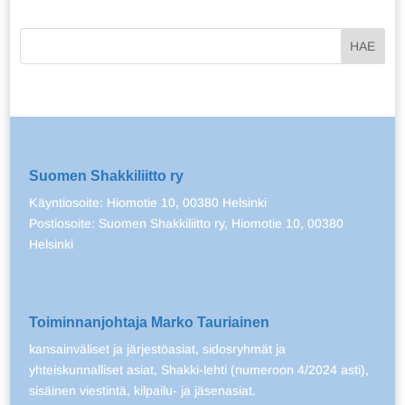
Suomen Shakkiliitto ry
Käyntiosoite: Hiomotie 10, 00380 Helsinki
Postiosoite: Suomen Shakkiliitto ry, Hiomotie 10, 00380
Helsinki
Toiminnanjohtaja Marko Tauriainen
kansainväliset ja järjestöasiat, sidosryhmät ja
yhteiskunnalliset asiat, Shakki-lehti (numeroon 4/2024 asti),
sisäinen viestintä, kilpailu- ja jäsenasiat.