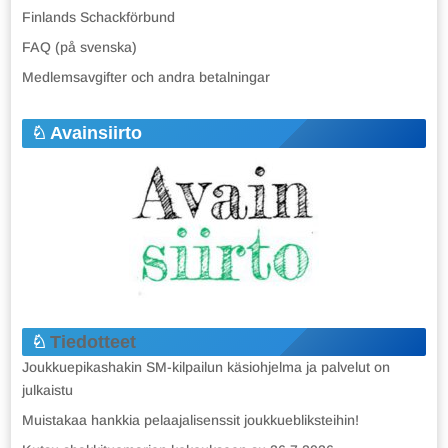
Finlands Schackförbund
FAQ (på svenska)
Medlemsavgifter och andra betalningar
Avainsiirto
Tiedotteet
Joukkuepikashakin SM-kilpailun käsiohjelma ja palvelut on
julkaistu
Muistakaa hankkia pelaajalisenssit joukkuebliksteihin!