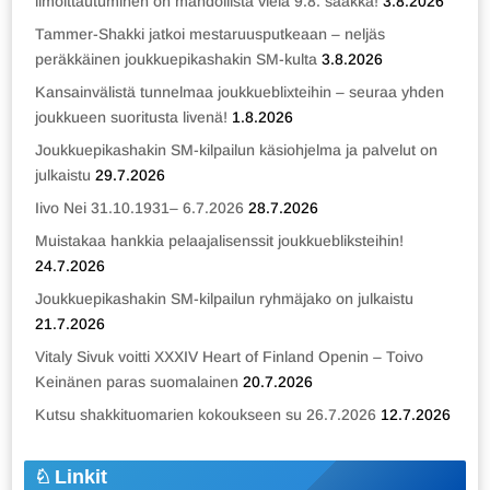
ilmoittautuminen on mahdollista vielä 9.8. saakka!
3.8.2026
Tammer-Shakki jatkoi mestaruusputkeaan – neljäs
peräkkäinen joukkuepikashakin SM-kulta
3.8.2026
Kansainvälistä tunnelmaa joukkueblixteihin – seuraa yhden
joukkueen suoritusta livenä!
1.8.2026
Joukkuepikashakin SM-kilpailun käsiohjelma ja palvelut on
julkaistu
29.7.2026
Iivo Nei 31.10.1931– 6.7.2026
28.7.2026
Muistakaa hankkia pelaajalisenssit joukkuebliksteihin!
24.7.2026
Joukkuepikashakin SM-kilpailun ryhmäjako on julkaistu
21.7.2026
Vitaly Sivuk voitti XXXIV Heart of Finland Openin – Toivo
Keinänen paras suomalainen
20.7.2026
Kutsu shakkituomarien kokoukseen su 26.7.2026
12.7.2026
Linkit