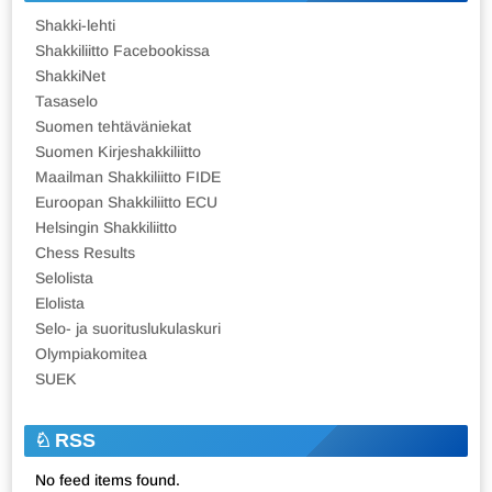
Shakki-lehti
Shakkiliitto Facebookissa
ShakkiNet
Tasaselo
Suomen tehtäväniekat
Suomen Kirjeshakkiliitto
Maailman Shakkiliitto FIDE
Euroopan Shakkiliitto ECU
Helsingin Shakkiliitto
Chess Results
Selolista
Elolista
Selo- ja suorituslukulaskuri
Olympiakomitea
SUEK
RSS
No feed items found.