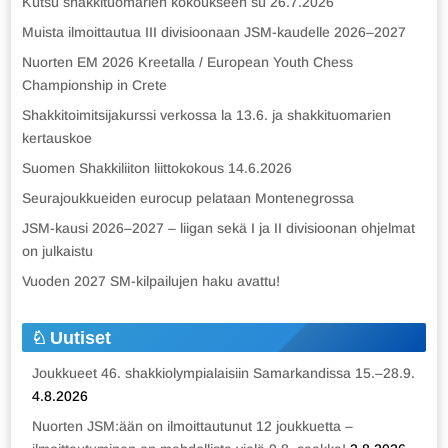
Kutsu shakkituomarien kokoukseen su 26.7.2026
Muista ilmoittautua III divisioonaan JSM-kaudelle 2026–2027
Nuorten EM 2026 Kreetalla / European Youth Chess
Championship in Crete
Shakkitoimitsijakurssi verkossa la 13.6. ja shakkituomarien
kertauskoe
Suomen Shakkiliiton liittokokous 14.6.2026
Seurajoukkueiden eurocup pelataan Montenegrossa
JSM-kausi 2026–2027 – liigan sekä I ja II divisioonan ohjelmat
on julkaistu
Vuoden 2027 SM-kilpailujen haku avattu!
Uutiset
Joukkueet 46. shakkiolympialaisiin Samarkandissa 15.–28.9.
4.8.2026
Nuorten JSM:ään on ilmoittautunut 12 joukkuetta –