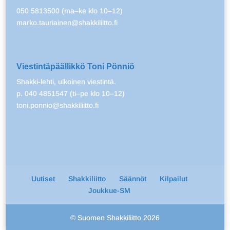
050 5813500 (ma–ke klo 10–12)
marko.tauriainen@shakkiliitto.fi
Viestintäpäällikkö Toni Pönniö
Shakki-lehti, ulkoinen viestintä.
p. 040 4851547 (ti–pe klo 10–12)
toni.ponnio@shakkiliitto.fi
Uutiset
Shakkiliitto
Säännöt
Kilpailut
Joukkue-SM
© Suomen Shakkiliitto 2026