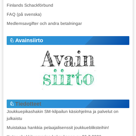
Finlands Schackförbund
FAQ (på svenska)
Medlemsavgifter och andra betalningar
Avainsiirto
Tiedotteet
Joukkuepikashakin SM-kilpailun käsiohjelma ja palvelut on
julkaistu
Muistakaa hankkia pelaajalisenssit joukkuebliksteihin!