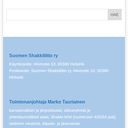
Suomen Shakkiliitto ry
Käyntiosoite: Hiomotie 10, 00380 Helsinki
Postiosoite: Suomen Shakkiliitto ry, Hiomotie 10, 00380
Helsinki
Toiminnanjohtaja Marko Tauriainen
kansainväliset ja järjestöasiat, sidosryhmät ja
yhteiskunnalliset asiat, Shakki-lehti (numeroon 4/2024 asti),
sisäinen viestintä, kilpailu- ja jäsenasiat.