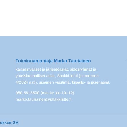
Toiminnanjohtaja Marko Tauriainen
kansainväliset ja järjestöasiat, sidosryhmät ja
yhteiskunnalliset asiat, Shakki-lehti (numeroon
4/2024 asti), sisäinen viestintä, kilpailu- ja jäsenasiat.
050 5813500 (ma–ke klo 10–12)
marko.tauriainen@shakkiliitto.fi
oukkue-SM