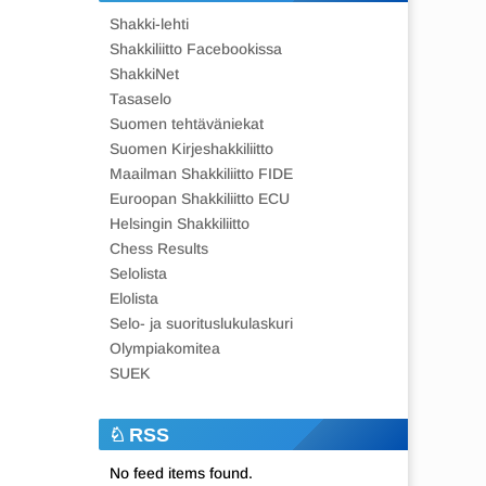
Shakki-lehti
Shakkiliitto Facebookissa
ShakkiNet
Tasaselo
Suomen tehtäväniekat
Suomen Kirjeshakkiliitto
Maailman Shakkiliitto FIDE
Euroopan Shakkiliitto ECU
Helsingin Shakkiliitto
Chess Results
Selolista
Elolista
Selo- ja suorituslukulaskuri
Olympiakomitea
SUEK
RSS
No feed items found.