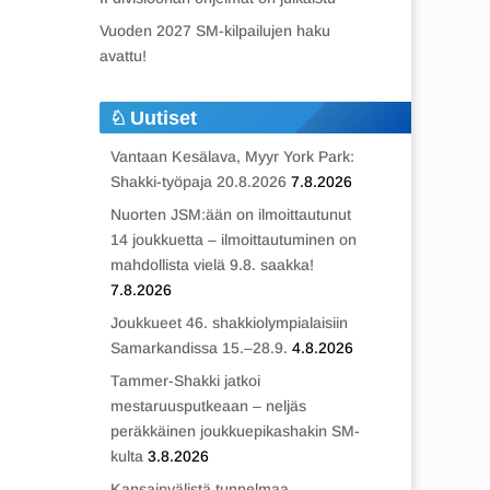
Vuoden 2027 SM-kilpailujen haku
avattu!
Uutiset
Vantaan Kesälava, Myyr York Park:
Shakki-työpaja 20.8.2026
7.8.2026
Nuorten JSM:ään on ilmoittautunut
14 joukkuetta – ilmoittautuminen on
mahdollista vielä 9.8. saakka!
7.8.2026
Joukkueet 46. shakkiolympialaisiin
Samarkandissa 15.–28.9.
4.8.2026
Tammer-Shakki jatkoi
mestaruusputkeaan – neljäs
peräkkäinen joukkuepikashakin SM-
kulta
3.8.2026
Kansainvälistä tunnelmaa