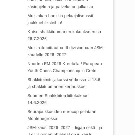
käsiohjelma ja palvelut on julkaistu
Muistakaa hankkia pelaajalisenssit
joukkuebliksteihin!
Kutsu shakkituomarien kokoukseen su
26.7.2026
Muista ilmoittautua III divisioonaan JSM-
kaudelle 2026–2027
Nuorten EM 2026 Kreetalla / European
Youth Chess Championship in Crete
Shakkitoimitsijakurssi verkossa la 13.6.
ja shakkituomarien kertauskoe
Suomen Shakkiliiton liittokokous
14.6.2026
Seurajoukkueiden eurocup pelataan
Montenegrossa
JSM-kausi 2026–2027 – liigan sekä I ja
II divisioonan ohjelmat on julkaistu