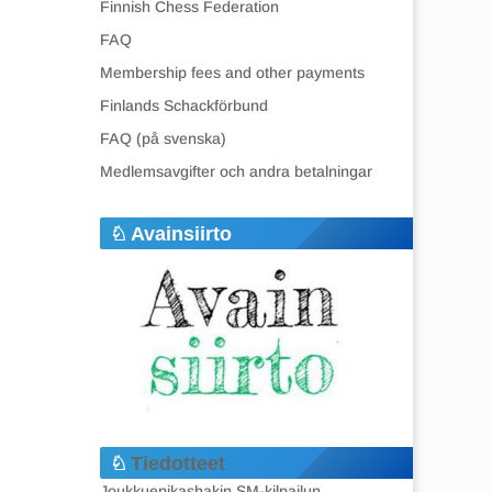
Finnish Chess Federation
FAQ
Membership fees and other payments
Finlands Schackförbund
FAQ (på svenska)
Medlemsavgifter och andra betalningar
Avainsiirto
Tiedotteet
Joukkuepikashakin SM-kilpailun