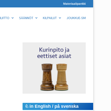
Materiaalipankki
LIITTO
SÄÄNNÖT
KILPAILUT
JOUKKUE-SM
in English / på svenska