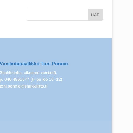
Viestintäpäällikkö Toni Pönniö
Shakki-lehti, ulkoinen viestintä.
p. 040 4851547 (ti–pe klo 10–12)
toni.ponnio@shakkiliitto.fi