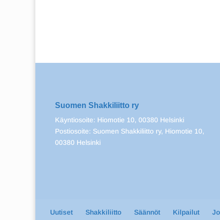
Suomen Shakkiliitto ry
Käyntiosoite: Hiomotie 10, 00380 Helsinki
Postiosoite: Suomen Shakkiliitto ry, Hiomotie 10,
00380 Helsinki
Uutiset
Shakkiliitto
Säännöt
Kilpailut
J