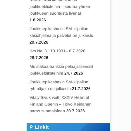
joukkueblixteihin – seuraa yhden
joukkueen suoritusta livenä!
1.8.2026
Joukkuepikashakin SM-kilpailun
käsiohjelma ja palvelut on julkaistu
29.7.2026
Iivo Nei 31.10.1931– 6.7.2026
28.7.2026
Muistakaa hankkia pelaajalisenssit
joukkuebliksteihin!
24.7.2026
Joukkuepikashakin SM-kilpailun
ryhmäjako on julkaistu
21.7.2026
Vitaly Sivuk voitti XXXIV Heart of
Finland Openin – Toivo Keinänen
paras suomalainen
20.7.2026
Linkit