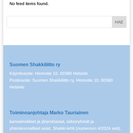
No feed items found.
Suomen Shakkiliitto ry
Käyntiosoite: Hiomotie 10, 00380 Helsinki
Postiosoite: Suomen Shakkiliitto ry, Hiomotie 10, 00380
Helsinki
Toiminnanjohtaja Marko Tauriainen
kansainväliset ja järjestöasiat, sidosryhmät ja
yhteiskunnalliset asiat, Shakki-lehti (numeroon 4/2024 asti),