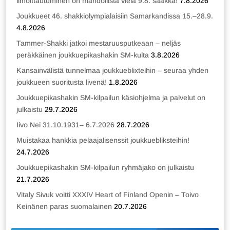
ilmoittautuminen on mahdollista vielä 9.8. saakka!
7.8.2026
Joukkueet 46. shakkiolympialaisiin Samarkandissa 15.–28.9.
4.8.2026
Tammer-Shakki jatkoi mestaruusputkeaan – neljäs
peräkkäinen joukkuepikashakin SM-kulta
3.8.2026
Kansainvälistä tunnelmaa joukkueblixteihin – seuraa yhden
joukkueen suoritusta livenä!
1.8.2026
Joukkuepikashakin SM-kilpailun käsiohjelma ja palvelut on
julkaistu
29.7.2026
Iivo Nei 31.10.1931– 6.7.2026
28.7.2026
Muistakaa hankkia pelaajalisenssit joukkuebliksteihin!
24.7.2026
Joukkuepikashakin SM-kilpailun ryhmäjako on julkaistu
21.7.2026
Vitaly Sivuk voitti XXXIV Heart of Finland Openin – Toivo
Keinänen paras suomalainen
20.7.2026