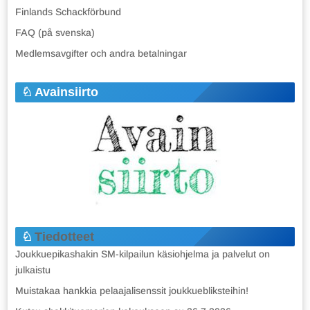
Finlands Schackförbund
FAQ (på svenska)
Medlemsavgifter och andra betalningar
Avainsiirto
Tiedotteet
Joukkuepikashakin SM-kilpailun käsiohjelma ja palvelut on
julkaistu
Muistakaa hankkia pelaajalisenssit joukkuebliksteihin!