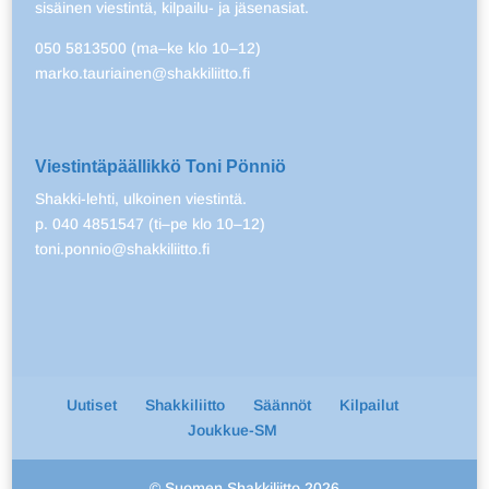
sisäinen viestintä, kilpailu- ja jäsenasiat.
050 5813500 (ma–ke klo 10–12)
marko.tauriainen@shakkiliitto.fi
Viestintäpäällikkö Toni Pönniö
Shakki-lehti, ulkoinen viestintä.
p. 040 4851547 (ti–pe klo 10–12)
toni.ponnio@shakkiliitto.fi
Uutiset
Shakkiliitto
Säännöt
Kilpailut
Joukkue-SM
© Suomen Shakkiliitto 2026