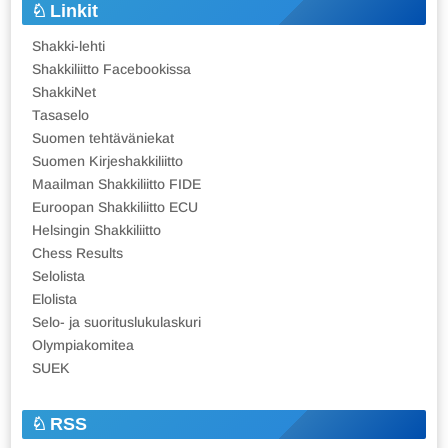
Linkit
Shakki-lehti
Shakkiliitto Facebookissa
ShakkiNet
Tasaselo
Suomen tehtäväniekat
Suomen Kirjeshakkiliitto
Maailman Shakkiliitto FIDE
Euroopan Shakkiliitto ECU
Helsingin Shakkiliitto
Chess Results
Selolista
Elolista
Selo- ja suorituslukulaskuri
Olympiakomitea
SUEK
RSS