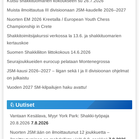
Kutsu shakkituomarien kokoukseen su 26.7.2026
Muista ilmoittautua III divisioonaan JSM-kaudelle 2026–2027
Nuorten EM 2026 Kreetalla / European Youth Chess
Championship in Crete
Shakkitoimitsijakurssi verkossa la 13.6. ja shakkituomarien
kertauskoe
Suomen Shakkiliiton liittokokous 14.6.2026
Seurajoukkueiden eurocup pelataan Montenegrossa
JSM-kausi 2026–2027 – liigan sekä I ja II divisioonan ohjelmat
on julkaistu
Vuoden 2027 SM-kilpailujen haku avattu!
Uutiset
Vantaan Kesälava, Myyr York Park: Shakki-työpaja
20.8.2026
7.8.2026
Nuorten JSM:ään on ilmoittautunut 12 joukkuetta –