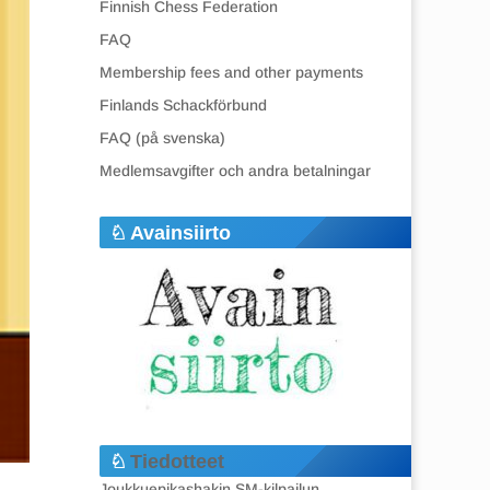
Finnish Chess Federation
FAQ
Membership fees and other payments
Finlands Schackförbund
FAQ (på svenska)
Medlemsavgifter och andra betalningar
Avainsiirto
Tiedotteet
Joukkuepikashakin SM-kilpailun