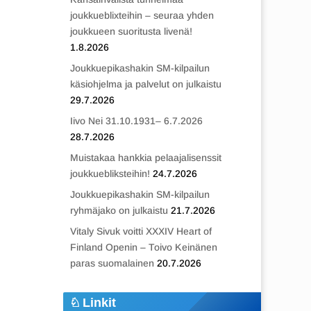
joukkueblixteihin – seuraa yhden
joukkueen suoritusta livenä!
1.8.2026
Joukkuepikashakin SM-kilpailun
käsiohjelma ja palvelut on julkaistu
29.7.2026
Iivo Nei 31.10.1931– 6.7.2026
28.7.2026
Muistakaa hankkia pelaajalisenssit
joukkuebliksteihin!
24.7.2026
Joukkuepikashakin SM-kilpailun
ryhmäjako on julkaistu
21.7.2026
Vitaly Sivuk voitti XXXIV Heart of
Finland Openin – Toivo Keinänen
paras suomalainen
20.7.2026
Linkit