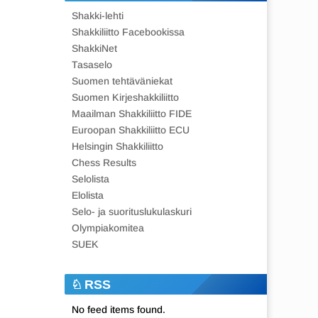
Shakki-lehti
Shakkiliitto Facebookissa
ShakkiNet
Tasaselo
Suomen tehtäväniekat
Suomen Kirjeshakkiliitto
Maailman Shakkiliitto FIDE
Euroopan Shakkiliitto ECU
Helsingin Shakkiliitto
Chess Results
Selolista
Elolista
Selo- ja suorituslukulaskuri
Olympiakomitea
SUEK
RSS
No feed items found.