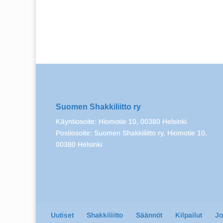
Suomen Shakkiliitto ry
Käyntiosoite: Hiomotie 10, 00380 Helsinki
Postiosoite: Suomen Shakkiliitto ry, Hiomotie 10,
00380 Helsinki
Uutiset
Shakkiliitto
Säännöt
Kilpailut
J