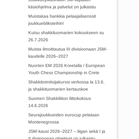
käsiohjelma ja palvelut on julkaistu
Muistakaa hankkia pelaajalisenssit
joukkuebliksteihin!
Kutsu shakkituomarien kokoukseen su
26.7.2026
Muista ilmoittautua III divisioonaan JSM-
kaudelle 2026–2027
Nuorten EM 2026 Kreetalla / European
Youth Chess Championship in Crete
Shakkitoimitsijakurssi verkossa la 13.6.
ja shakkituomarien kertauskoe
Suomen Shakkiliiton liittokokous
14.6.2026
Seurajoukkueiden eurocup pelataan
Montenegrossa
JSM-kausi 2026–2027 – liigan sekä I ja
II divisioonan ohjelmat on julkaistu