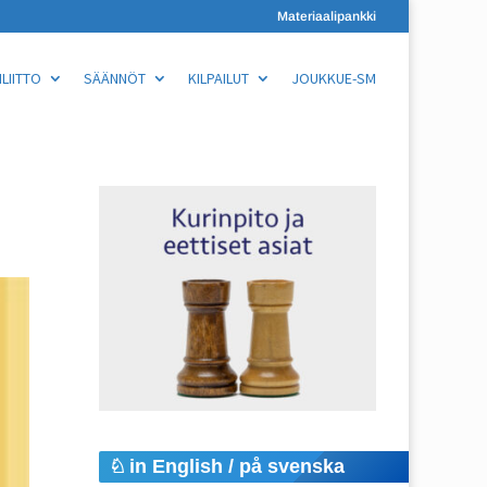
Materiaalipankki
LIITTO
SÄÄNNÖT
KILPAILUT
JOUKKUE-SM
in English / på svenska