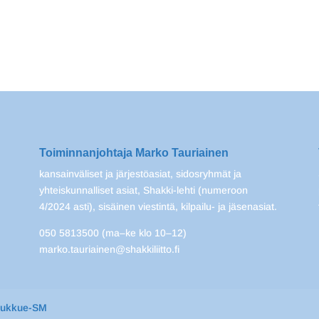
Toiminnanjohtaja Marko Tauriainen
kansainväliset ja järjestöasiat, sidosryhmät ja
yhteiskunnalliset asiat, Shakki-lehti (numeroon
4/2024 asti), sisäinen viestintä, kilpailu- ja jäsenasiat.
050 5813500 (ma–ke klo 10–12)
marko.tauriainen@shakkiliitto.fi
oukkue-SM