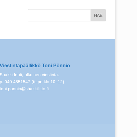
Viestintäpäällikkö Toni Pönniö
Shakki-lehti, ulkoinen viestintä.
p. 040 4851547 (ti–pe klo 10–12)
toni.ponnio@shakkiliitto.fi