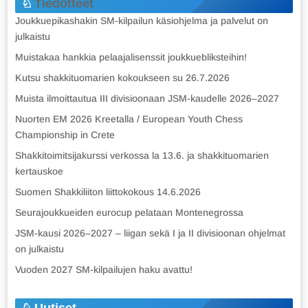
Tiedotteet
Joukkuepikashakin SM-kilpailun käsiohjelma ja palvelut on
julkaistu
Muistakaa hankkia pelaajalisenssit joukkuebliksteihin!
Kutsu shakkituomarien kokoukseen su 26.7.2026
Muista ilmoittautua III divisioonaan JSM-kaudelle 2026–2027
Nuorten EM 2026 Kreetalla / European Youth Chess
Championship in Crete
Shakkitoimitsijakurssi verkossa la 13.6. ja shakkituomarien
kertauskoe
Suomen Shakkiliiton liittokokous 14.6.2026
Seurajoukkueiden eurocup pelataan Montenegrossa
JSM-kausi 2026–2027 – liigan sekä I ja II divisioonan ohjelmat
on julkaistu
Vuoden 2027 SM-kilpailujen haku avattu!