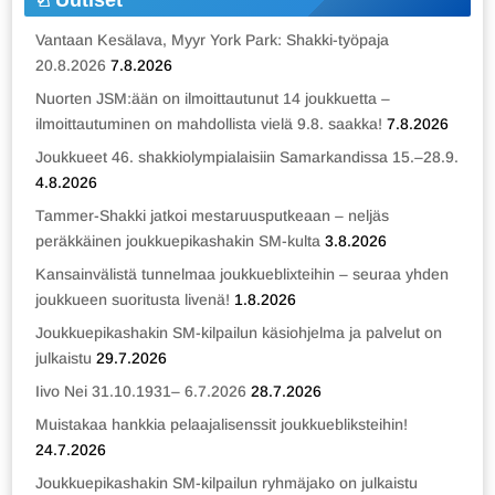
Uutiset
Vantaan Kesälava, Myyr York Park: Shakki-työpaja
20.8.2026
7.8.2026
Nuorten JSM:ään on ilmoittautunut 14 joukkuetta –
ilmoittautuminen on mahdollista vielä 9.8. saakka!
7.8.2026
Joukkueet 46. shakkiolympialaisiin Samarkandissa 15.–28.9.
4.8.2026
Tammer-Shakki jatkoi mestaruusputkeaan – neljäs
peräkkäinen joukkuepikashakin SM-kulta
3.8.2026
Kansainvälistä tunnelmaa joukkueblixteihin – seuraa yhden
joukkueen suoritusta livenä!
1.8.2026
Joukkuepikashakin SM-kilpailun käsiohjelma ja palvelut on
julkaistu
29.7.2026
Iivo Nei 31.10.1931– 6.7.2026
28.7.2026
Muistakaa hankkia pelaajalisenssit joukkuebliksteihin!
24.7.2026
Joukkuepikashakin SM-kilpailun ryhmäjako on julkaistu