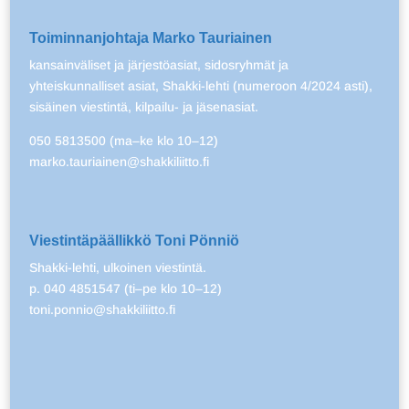
Toiminnanjohtaja Marko Tauriainen
kansainväliset ja järjestöasiat, sidosryhmät ja
yhteiskunnalliset asiat, Shakki-lehti (numeroon 4/2024 asti),
sisäinen viestintä, kilpailu- ja jäsenasiat.
050 5813500 (ma–ke klo 10–12)
marko.tauriainen@shakkiliitto.fi
Viestintäpäällikkö Toni Pönniö
Shakki-lehti, ulkoinen viestintä.
p. 040 4851547 (ti–pe klo 10–12)
toni.ponnio@shakkiliitto.fi