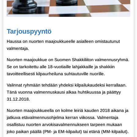
Tarjouspyyntö
Haussa on nuorten maajoukkueelle asialleen omistautunut
valmentaja.
Nuorten maajoukkue on Suomen Shakkiliiton valmennusryhmä.
Se on tarkoitettu alle 18-vuotiaille lahjakkaille ja shakkiin
tavoitteellisesti kilpaurheiluna suhtautuville nuorille.
Valinnat ryhmään tehdään yhdeksi kilpailukaudeksi kerrallaan.
Tänä vuonna valmennuskausi alkaa huhtikuussa ja päättyy
31.12.2018.
Nuorten maajoukkueella on kolme leiriä kauden 2018 aikana ja
jatkuva etävalmennusohjelma kerran viikossa. Valmentaja
osallistuu nuorten arvokisavalmennukseen tarpeen mukaan
joko paikan päällä (PM- ja EM-kilpailut) tai etänä (MM-kilpailut).