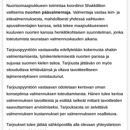
Nuorisomaajoukkueen toimintaa koordinoi Shakkiliiton
valitsema
nuorten päävalmentaja
. Valmentaja vastaa leiri- ja
etävalmennuksesta, mahdollisesti yhdessä vaihtuvien
apuvalmentajien kanssa, sekä tekee maajoukkueeseen
kuuluvien nuorten kanssa henkilökohtaisen suunnitelman, jonka
toteutumista seurataan valmennuskauden aikana.
Tarjouspyyntöön vastaavalta edellytetään kokemusta shakin
valmentamisesta, työskentelemisestä nuorten parissa ja
sujuvaa suomen kielen taitoa. Tarjousta jättävän on myös
sitouduttava tehtäväänsä ja oltava tavoitteelliseen
lajimenestykseen omistautunut.
Tarjouspyyntöön vastaavan odotetaan kertovan oman
konseptinsa valmennuksen toteuttamisesta. Hänen tulee kertoa
valmennuksen tavoitteista ja esittää selkeät mittarit tavoitteiden
saavuttamisen arvioimiseksi. Tarjouksesta on selvittävä
valmennuksen kustannukset per valmennukseen osallistuva.
Tarjoukset tulee jättää sähköpostilla alla olevaan yhteystietoon