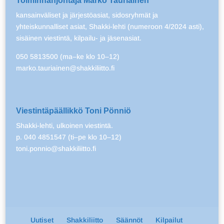
Toiminnanjohtaja Marko Tauriainen
kansainväliset ja järjestöasiat, sidosryhmät ja
yhteiskunnalliset asiat, Shakki-lehti (numeroon 4/2024 asti),
sisäinen viestintä, kilpailu- ja jäsenasiat.
050 5813500 (ma–ke klo 10–12)
marko.tauriainen@shakkiliitto.fi
Viestintäpäällikkö Toni Pönniö
Shakki-lehti, ulkoinen viestintä.
p. 040 4851547 (ti–pe klo 10–12)
toni.ponnio@shakkiliitto.fi
Uutiset
Shakkiliitto
Säännöt
Kilpailut