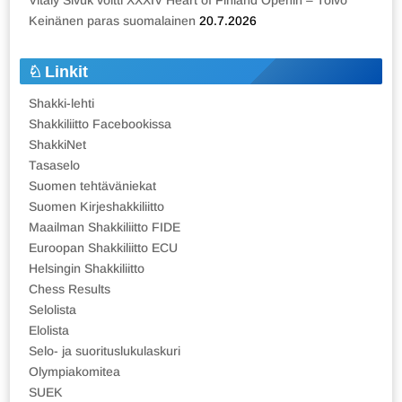
Vitaly Sivuk voitti XXXIV Heart of Finland Openin – Toivo
Keinänen paras suomalainen
20.7.2026
Linkit
Shakki-lehti
Shakkiliitto Facebookissa
ShakkiNet
Tasaselo
Suomen tehtäväniekat
Suomen Kirjeshakkiliitto
Maailman Shakkiliitto FIDE
Euroopan Shakkiliitto ECU
Helsingin Shakkiliitto
Chess Results
Selolista
Elolista
Selo- ja suorituslukulaskuri
Olympiakomitea
SUEK