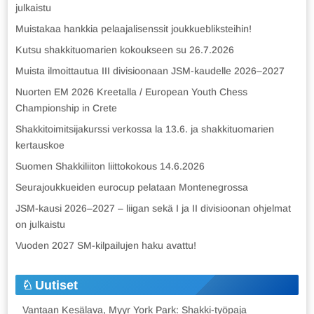
julkaistu
Muistakaa hankkia pelaajalisenssit joukkuebliksteihin!
Kutsu shakkituomarien kokoukseen su 26.7.2026
Muista ilmoittautua III divisioonaan JSM-kaudelle 2026–2027
Nuorten EM 2026 Kreetalla / European Youth Chess
Championship in Crete
Shakkitoimitsijakurssi verkossa la 13.6. ja shakkituomarien
kertauskoe
Suomen Shakkiliiton liittokokous 14.6.2026
Seurajoukkueiden eurocup pelataan Montenegrossa
JSM-kausi 2026–2027 – liigan sekä I ja II divisioonan ohjelmat
on julkaistu
Vuoden 2027 SM-kilpailujen haku avattu!
Uutiset
Vantaan Kesälava, Myyr York Park: Shakki-työpaja