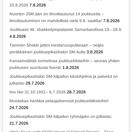
20.8.2026
7.8.2026
Nuorten JSM:ään on ilmoittautunut 14 joukkuetta –
ilmoittautuminen on mahdollista vielä 9.8. saakka!
7.8.2026
Joukkueet 46. shakkiolympialaisiin Samarkandissa 15.–28.9.
4.8.2026
Tammer-Shakki jatkoi mestaruusputkeaan – neljäs
peräkkäinen joukkuepikashakin SM-kulta
3.8.2026
Kansainvälistä tunnelmaa joukkueblixteihin – seuraa yhden
joukkueen suoritusta livenä!
1.8.2026
Joukkuepikashakin SM-kilpailun käsiohjelma ja palvelut on
julkaistu
29.7.2026
Iivo Nei 31.10.1931– 6.7.2026
28.7.2026
Muistakaa hankkia pelaajalisenssit joukkuebliksteihin!
24.7.2026
Joukkuepikashakin SM-kilpailun ryhmäjako on julkaistu
21.7.2026