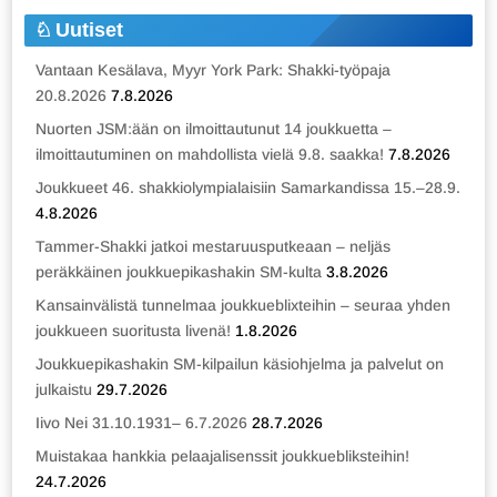
Uutiset
Vantaan Kesälava, Myyr York Park: Shakki-työpaja
20.8.2026
7.8.2026
Nuorten JSM:ään on ilmoittautunut 14 joukkuetta –
ilmoittautuminen on mahdollista vielä 9.8. saakka!
7.8.2026
Joukkueet 46. shakkiolympialaisiin Samarkandissa 15.–28.9.
4.8.2026
Tammer-Shakki jatkoi mestaruusputkeaan – neljäs
peräkkäinen joukkuepikashakin SM-kulta
3.8.2026
Kansainvälistä tunnelmaa joukkueblixteihin – seuraa yhden
joukkueen suoritusta livenä!
1.8.2026
Joukkuepikashakin SM-kilpailun käsiohjelma ja palvelut on
julkaistu
29.7.2026
Iivo Nei 31.10.1931– 6.7.2026
28.7.2026
Muistakaa hankkia pelaajalisenssit joukkuebliksteihin!
24.7.2026