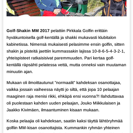
Golf-Shakin MM 2017
pelattiin Pirkkala Golfin erittäin
hyväkuntoisella golf-kentällä ja shakki mukavasti klubitalon
kabinetissa. Nimensä mukaisesti pelasimme ensin golfin, sitten
shakin ja pisteitä jaettiin kummassakin lajissa 10-8-6-5-4-3-2-1,
yhteispisteet ratkaisisivat paremmuuden. Pari kertaa golf-
kentällä räpsähti pelatessa vettä, mutta onneksi vain muutaman
minuutin ajan.
Mukaan oli ilmoittautunut ”normaalit” kahdeksan osanottajaa,
vaikka jossain vaiheessa näytti jo siltä, että jopa 10 pelaajan
maaginen raja menisi rikki, ehkäpä ensi vuonna?! Ilahduttavaa
oli puolestaan kahden uuden pelaajan, Jouko Miikkulaisen ja
Jaakko Kivimäen, ilmaantuminen kisaan mukaan.
Koska pelaajia oli kahdeksan, saatiin kaksi täyttä lähtöryhmää
golfiin MM-kisan osanottajista. Kummankin ryhmän yhteinen