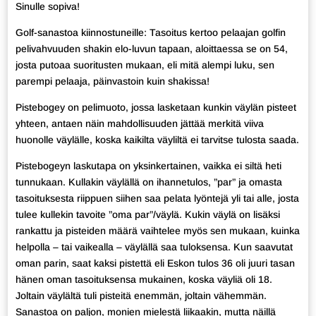
Sinulle sopiva!
Golf-sanastoa kiinnostuneille: Tasoitus kertoo pelaajan golfin
pelivahvuuden shakin elo-luvun tapaan, aloittaessa se on 54,
josta putoaa suoritusten mukaan, eli mitä alempi luku, sen
parempi pelaaja, päinvastoin kuin shakissa!
Pistebogey on pelimuoto, jossa lasketaan kunkin väylän pisteet
yhteen, antaen näin mahdollisuuden jättää merkitä viiva
huonolle väylälle, koska kaikilta väyliltä ei tarvitse tulosta saada.
Pistebogeyn laskutapa on yksinkertainen, vaikka ei siltä heti
tunnukaan. Kullakin väylällä on ihannetulos, ”par” ja omasta
tasoituksesta riippuen siihen saa pelata lyöntejä yli tai alle, josta
tulee kullekin tavoite ”oma par”/väylä. Kukin väylä on lisäksi
rankattu ja pisteiden määrä vaihtelee myös sen mukaan, kuinka
helpolla – tai vaikealla – väylällä saa tuloksensa. Kun saavutat
oman parin, saat kaksi pistettä eli Eskon tulos 36 oli juuri tasan
hänen oman tasoituksensa mukainen, koska väyliä oli 18.
Joltain väylältä tuli pisteitä enemmän, joltain vähemmän.
Sanastoa on paljon, monien mielestä liikaakin, mutta näillä