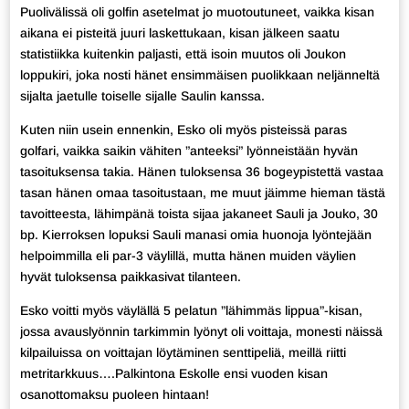
Puolivälissä oli golfin asetelmat jo muotoutuneet, vaikka kisan
aikana ei pisteitä juuri laskettukaan, kisan jälkeen saatu
statistiikka kuitenkin paljasti, että isoin muutos oli Joukon
loppukiri, joka nosti hänet ensimmäisen puolikkaan neljänneltä
sijalta jaetulle toiselle sijalle Saulin kanssa.
Kuten niin usein ennenkin, Esko oli myös pisteissä paras
golfari, vaikka saikin vähiten ”anteeksi” lyönneistään hyvän
tasoituksensa takia. Hänen tuloksensa 36 bogeypistettä vastaa
tasan hänen omaa tasoitustaan, me muut jäimme hieman tästä
tavoitteesta, lähimpänä toista sijaa jakaneet Sauli ja Jouko, 30
bp. Kierroksen lopuksi Sauli manasi omia huonoja lyöntejään
helpoimmilla eli par-3 väylillä, mutta hänen muiden väylien
hyvät tuloksensa paikkasivat tilanteen.
Esko voitti myös väylällä 5 pelatun ”lähimmäs lippua”-kisan,
jossa avauslyönnin tarkimmin lyönyt oli voittaja, monesti näissä
kilpailuissa on voittajan löytäminen senttipeliä, meillä riitti
metritarkkuus….Palkintona Eskolle ensi vuoden kisan
osanottomaksu puoleen hintaan!