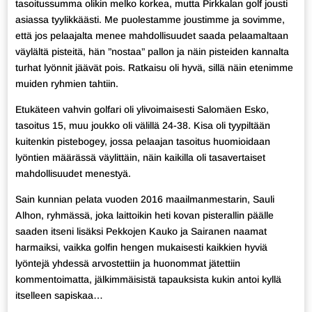
tasoitussumma olikin melko korkea, mutta Pirkkalan golf jousti
asiassa tyylikkäästi. Me puolestamme joustimme ja sovimme,
että jos pelaajalta menee mahdollisuudet saada pelaamaltaan
väylältä pisteitä, hän ”nostaa” pallon ja näin pisteiden kannalta
turhat lyönnit jäävät pois. Ratkaisu oli hyvä, sillä näin etenimme
muiden ryhmien tahtiin.
Etukäteen vahvin golfari oli ylivoimaisesti Salomäen Esko,
tasoitus 15, muu joukko oli välillä 24-38. Kisa oli tyypiltään
kuitenkin pistebogey, jossa pelaajan tasoitus huomioidaan
lyöntien määrässä väylittäin, näin kaikilla oli tasavertaiset
mahdollisuudet menestyä.
Sain kunnian pelata vuoden 2016 maailmanmestarin, Sauli
Alhon, ryhmässä, joka laittoikin heti kovan pisterallin päälle
saaden itseni lisäksi Pekkojen Kauko ja Sairanen naamat
harmaiksi, vaikka golfin hengen mukaisesti kaikkien hyviä
lyöntejä yhdessä arvostettiin ja huonommat jätettiin
kommentoimatta, jälkimmäisistä tapauksista kukin antoi kyllä
itselleen sapiskaa…