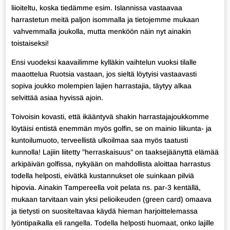
liioiteltu, koska tiedämme esim. Islannissa vastaavaa
harrastetun meitä paljon isommalla ja tietojemme mukaan
vahvemmalla joukolla, mutta menköön näin nyt ainakin
toistaiseksi!
Ensi vuodeksi kaavailimme kylläkin vaihtelun vuoksi tilalle
maaottelua Ruotsia vastaan, jos sieltä löytyisi vastaavasti
sopiva joukko molempien lajien harrastajia, täytyy alkaa
selvittää asiaa hyvissä ajoin.
Toivoisin kovasti, että ikääntyvä shakin harrastajajoukkomme
löytäisi entistä enemmän myös golfin, se on mainio liikunta- ja
kuntoilumuoto, terveellistä ulkoilmaa saa myös taatusti
kunnolla! Lajiin liitetty ”herraskaisuus” on taaksejäänyttä elämää
arkipäivän golfissa, nykyään on mahdollista aloittaa harrastus
todella helposti, eivätkä kustannukset ole suinkaan pilviä
hipovia. Ainakin Tampereella voit pelata ns. par-3 kentällä,
mukaan tarvitaan vain yksi pelioikeuden (green card) omaava
ja tietysti on suositeltavaa käydä hieman harjoittelemassa
lyöntipaikalla eli rangella. Todella helposti huomaat, onko lajille