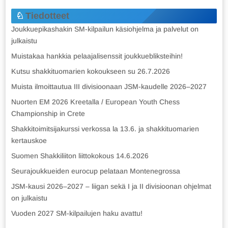
Tiedotteet
Joukkuepikashakin SM-kilpailun käsiohjelma ja palvelut on
julkaistu
Muistakaa hankkia pelaajalisenssit joukkuebliksteihin!
Kutsu shakkituomarien kokoukseen su 26.7.2026
Muista ilmoittautua III divisioonaan JSM-kaudelle 2026–2027
Nuorten EM 2026 Kreetalla / European Youth Chess
Championship in Crete
Shakkitoimitsijakurssi verkossa la 13.6. ja shakkituomarien
kertauskoe
Suomen Shakkiliiton liittokokous 14.6.2026
Seurajoukkueiden eurocup pelataan Montenegrossa
JSM-kausi 2026–2027 – liigan sekä I ja II divisioonan ohjelmat
on julkaistu
Vuoden 2027 SM-kilpailujen haku avattu!