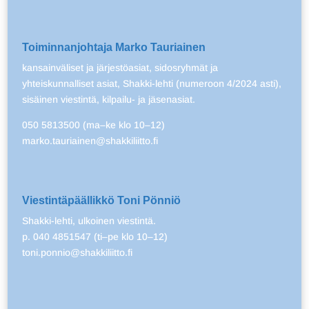
Toiminnanjohtaja Marko Tauriainen
kansainväliset ja järjestöasiat, sidosryhmät ja
yhteiskunnalliset asiat, Shakki-lehti (numeroon 4/2024 asti),
sisäinen viestintä, kilpailu- ja jäsenasiat.
050 5813500 (ma–ke klo 10–12)
marko.tauriainen@shakkiliitto.fi
Viestintäpäällikkö Toni Pönniö
Shakki-lehti, ulkoinen viestintä.
p. 040 4851547 (ti–pe klo 10–12)
toni.ponnio@shakkiliitto.fi