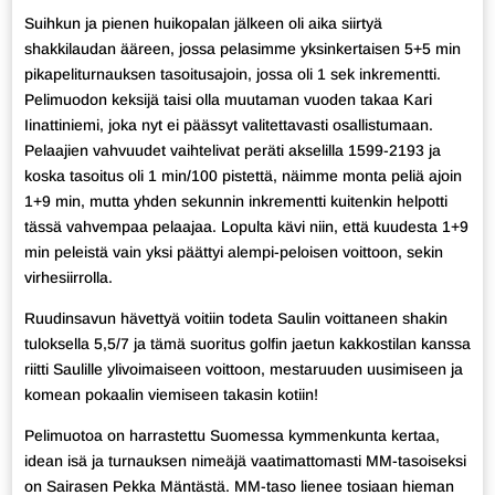
Suihkun ja pienen huikopalan jälkeen oli aika siirtyä
shakkilaudan ääreen, jossa pelasimme yksinkertaisen 5+5 min
pikapeliturnauksen tasoitusajoin, jossa oli 1 sek inkrementti.
Pelimuodon keksijä taisi olla muutaman vuoden takaa Kari
Iinattiniemi, joka nyt ei päässyt valitettavasti osallistumaan.
Pelaajien vahvuudet vaihtelivat peräti akselilla 1599-2193 ja
koska tasoitus oli 1 min/100 pistettä, näimme monta peliä ajoin
1+9 min, mutta yhden sekunnin inkrementti kuitenkin helpotti
tässä vahvempaa pelaajaa. Lopulta kävi niin, että kuudesta 1+9
min peleistä vain yksi päättyi alempi-peloisen voittoon, sekin
virhesiirrolla.
Ruudinsavun hävettyä voitiin todeta Saulin voittaneen shakin
tuloksella 5,5/7 ja tämä suoritus golfin jaetun kakkostilan kanssa
riitti Saulille ylivoimaiseen voittoon, mestaruuden uusimiseen ja
komean pokaalin viemiseen takasin kotiin!
Pelimuotoa on harrastettu Suomessa kymmenkunta kertaa,
idean isä ja turnauksen nimeäjä vaatimattomasti MM-tasoiseksi
on Sairasen Pekka Mäntästä. MM-taso lienee tosiaan hieman