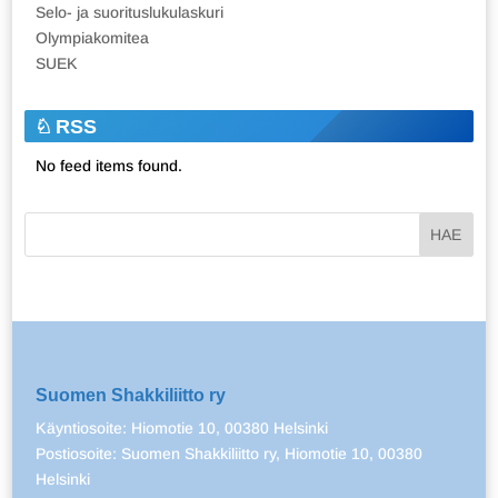
Selo- ja suorituslukulaskuri
Olympiakomitea
SUEK
RSS
No feed items found.
Suomen Shakkiliitto ry
Käyntiosoite: Hiomotie 10, 00380 Helsinki
Postiosoite: Suomen Shakkiliitto ry, Hiomotie 10, 00380
Helsinki