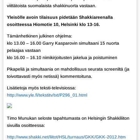
viittätoista suomalaista shakkinuorta vastaan.
Yleisölle avoin tilaisuus pidetään Shakkiareenalla
osoitteessa Hiomotie 10, Helsinki klo 13-16.
Tämänhetkinen julkinen ohjelma:
klo 13.00 – 16.00 Garry Kasparovin simultaani 15 nuorta
pelaajaa vastaan
klo 16.00 – 16.10 nimikirjoitusten jakelua ja poistuminen
Pikapeliä ja simultaania on mahdollisuus seurata screeniltä (ja
toivottavasti myös netissä) kommentoituna.
Lisätietoja myös teksti-televisiossa:
http://www.yle.fi/tekstitv/txt/P296_01.html
Timo Munukan seloste tapahtumasta on Helsingin Shakkiliiton
sivuilla osoitteessa:
http://www.shakki.net/liitot/HSL/turnaus/GKK/GKK-2012.htm