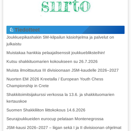
Tiedotteet
Joukkuepikashakin SM-kilpailun käsiohjelma ja palvelut on
julkaistu
Muistakaa hankkia pelaajalisenssit joukkuebliksteihin!
Kutsu shakkituomarien kokoukseen su 26.7.2026
Muista ilmoittautua III divisioonaan JSM-kaudelle 2026–2027
Nuorten EM 2026 Kreetalla / European Youth Chess
Championship in Crete
Shakkitoimitsijakurssi verkossa la 13.6. ja shakkituomarien
kertauskoe
Suomen Shakkiliiton liittokokous 14.6.2026
Seurajoukkueiden eurocup pelataan Montenegrossa
JSM-kausi 2026–2027 – liigan sekä I ja II divisioonan ohjelmat