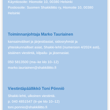
Käyntiosoite: Hiomotie 10, 00380 Helsinki
Postiosoite: Suomen Shakkiliitto ry, Hiomotie 10, 00380
Helsinki
Toiminnanjohtaja Marko Tauriainen
kansainväliset ja järjestöasiat, sidosryhmät ja
yhteiskunnalliset asiat, Shakki-lehti (numeroon 4/2024 asti),
sisäinen viestintä, kilpailu- ja jäsenasiat.
050 5813500 (ma–ke klo 10–12)
marko.tauriainen@shakkiliitto.fi
Viestintäpäällikkö Toni Pönniö
Shakki-lehti, ulkoinen viestintä.
p. 040 4851547 (ti–pe klo 10–12)
toni.ponnio@shakkiliitto.fi