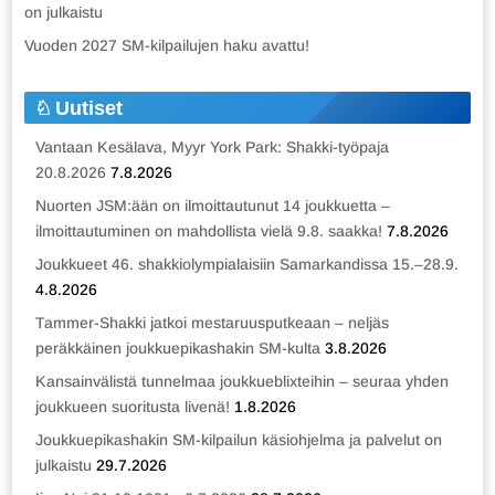
on julkaistu
Vuoden 2027 SM-kilpailujen haku avattu!
Uutiset
Vantaan Kesälava, Myyr York Park: Shakki-työpaja
20.8.2026
7.8.2026
Nuorten JSM:ään on ilmoittautunut 14 joukkuetta –
ilmoittautuminen on mahdollista vielä 9.8. saakka!
7.8.2026
Joukkueet 46. shakkiolympialaisiin Samarkandissa 15.–28.9.
4.8.2026
Tammer-Shakki jatkoi mestaruusputkeaan – neljäs
peräkkäinen joukkuepikashakin SM-kulta
3.8.2026
Kansainvälistä tunnelmaa joukkueblixteihin – seuraa yhden
joukkueen suoritusta livenä!
1.8.2026
Joukkuepikashakin SM-kilpailun käsiohjelma ja palvelut on
julkaistu
29.7.2026