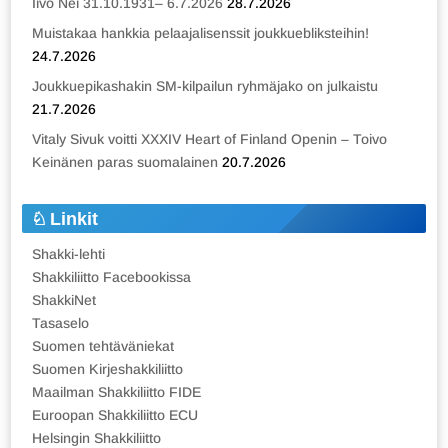
Iivo Nei 31.10.1931– 6.7.2026
28.7.2026
Muistakaa hankkia pelaajalisenssit joukkuebliksteihin!
24.7.2026
Joukkuepikashakin SM-kilpailun ryhmäjako on julkaistu
21.7.2026
Vitaly Sivuk voitti XXXIV Heart of Finland Openin – Toivo
Keinänen paras suomalainen
20.7.2026
Linkit
Shakki-lehti
Shakkiliitto Facebookissa
ShakkiNet
Tasaselo
Suomen tehtäväniekat
Suomen Kirjeshakkiliitto
Maailman Shakkiliitto FIDE
Euroopan Shakkiliitto ECU
Helsingin Shakkiliitto