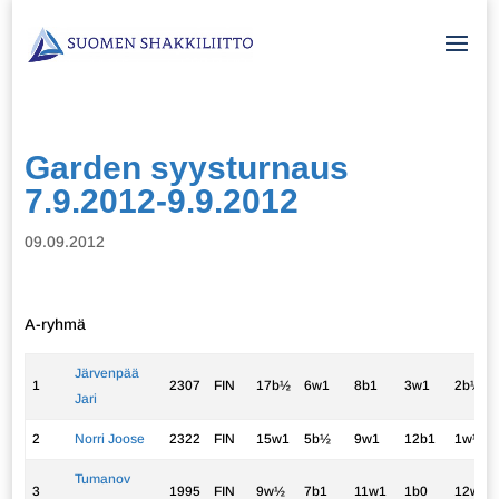
Garden syysturnaus
7.9.2012-9.9.2012
09.09.2012
A-ryhmä
Järvenpää
1
2307
FIN
17b½
6w1
8b1
3w1
2b½
Jari
2
Norri Joose
2322
FIN
15w1
5b½
9w1
12b1
1w½
Tumanov
3
1995
FIN
9w½
7b1
11w1
1b0
12w1