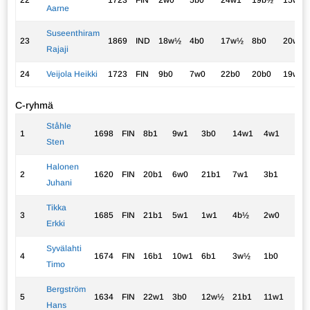
22
1723
FIN
2w0
5b0
24w1
19b½
15w0
Aarne
Suseenthiram
23
1869
IND
18w½
4b0
17w½
8b0
20w0
Rajaji
24
Veijola Heikki
1723
FIN
9b0
7w0
22b0
20b0
19w0
C-ryhmä
Ståhle
1
1698
FIN
8b1
9w1
3b0
14w1
4w1
4.0
Sten
Halonen
2
1620
FIN
20b1
6w0
21b1
7w1
3b1
4.0
Juhani
Tikka
3
1685
FIN
21b1
5w1
1w1
4b½
2w0
3.5
Erkki
Syvälahti
4
1674
FIN
16b1
10w1
6b1
3w½
1b0
3.5
Timo
Bergström
5
1634
FIN
22w1
3b0
12w½
21b1
11w1
3.5
Hans