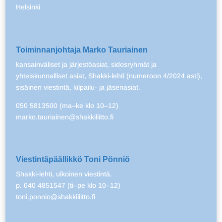
Helsinki
Toiminnanjohtaja Marko Tauriainen
kansainväliset ja järjestöasiat, sidosryhmät ja
yhteiskunnalliset asiat, Shakki-lehti (numeroon 4/2024 asti),
sisäinen viestintä, kilpailu- ja jäsenasiat.
050 5813500 (ma–ke klo 10–12)
marko.tauriainen@shakkiliitto.fi
Viestintäpäällikkö Toni Pönniö
Shakki-lehti, ulkoinen viestintä.
p. 040 4851547 (ti–pe klo 10–12)
toni.ponnio@shakkiliitto.fi