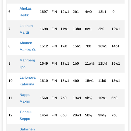
Ahokas
6
1697
FIN
12w1
2b1
4w0
13b1
-0
3.0
Heikki
Laitinen
7
1698
FIN
11w1
13b0
8w1
2b0
12w1
3.0
Martti
Ahonen
8
1512
FIN
1w0
15b1
7b0
16w1
14b1
3.0
Markku O.
Mahrberg
9
1649
FIN
17w1
1b0
11w½
12b½
15w1
3.0
Ilpo
Larionova
10
1610
FIN
18w1
4b0
15w1
11b0
13w1
3.0
Katariina
Nappu
11
1568
FIN
7b0
19w1
9b½
10w1
5b0
2.5
Maxim
Tiensuu
12
1454
FIN
6b0
20w1
5b½
9w½
7b0
2.0
Seppo
Salminen