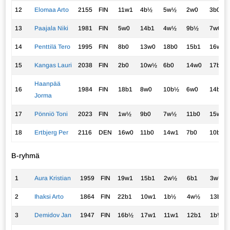
12
Elomaa Arto
2155
FIN
11w1
4b½
5w½
2w0
3b0
13
Paajala Niki
1981
FIN
5w0
14b1
4w½
9b½
7w0
14
Penttilä Tero
1995
FIN
8b0
13w0
18b0
15b1
16w1
15
Kangas Lauri
2038
FIN
2b0
10w½
6b0
14w0
17b1
Haanpää
16
1984
FIN
18b1
8w0
10b½
6w0
14b0
Jorma
17
Pönniö Toni
2023
FIN
1w½
9b0
7w½
11b0
15w0
18
Ertbjerg Per
2116
DEN
16w0
11b0
14w1
7b0
10b0
B-ryhmä
1
Aura Kristian
1959
FIN
19w1
15b1
2w½
6b1
3w½
2
Ihaksi Arto
1864
FIN
22b1
10w1
1b½
4w½
13b1
3
Demidov Jan
1947
FIN
16b½
17w1
11w1
12b1
1b½