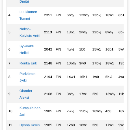
Dmitri
Luukkonen
4
2351
FIN
6b½
12w½
13b½
10w1
8b1
Tommi
Nokso-
5
2113
FIN
13b1
2w½
12b½
8w½
6b½
Koivisto Antti
Syvälahti
6
2042
FIN
4w½
1b0
15w1
16b1
5w½
Heikki
7
Rönkä Erik
2148
FIN
10b½
3w0
17b½
18w1
13b1
Parkkinen
8
2194
FIN
14w1
16b1
1w0
5b½
4w0
Jyrki
Olander
9
2168
FIN
3b½
17w1
2b0
13w½
11b½
Aleksi
Kumpulainen
10
1985
FIN
7w½
15b½
16w½
4b0
18w1
Jari
11
Hynnä Kevin
1985
FIN
12b0
18w1
3b0
17w1
9w½