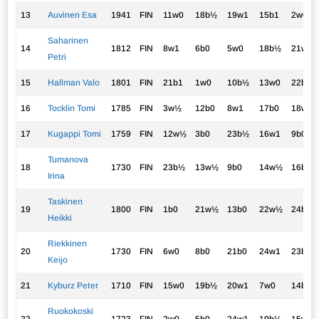
13
Auvinen Esa
1941
FIN
11w0
18b½
19w1
15b1
2w0
Saharinen
14
1812
FIN
8w1
6b0
5w0
18b½
21w1
Petri
15
Hallman Valo
1801
FIN
21b1
1w0
10b½
13w0
22b1
16
Tocklin Tomi
1785
FIN
3w½
12b0
8w1
17b0
18w½
17
Kugappi Tomi
1759
FIN
12w½
3b0
23b½
16w1
9b0
Tumanova
18
1730
FIN
23b½
13w½
9b0
14w½
16b½
Irina
Taskinen
19
1800
FIN
1b0
21w½
13b0
22w½
24b1
Heikki
Riekkinen
20
1730
FIN
6w0
8b0
21b0
24w1
23b1
Keijo
21
Kyburz Peter
1710
FIN
15w0
19b½
20w1
7w0
14b0
Ruokokoski