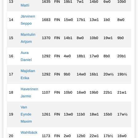
13
1635
FIN
19b1
7w1
14b0
6w0
10b0
2.0
Matti
Järvinen
14
1683
FIN
15w0
17b1
13w1
1b0
8w0
2.0
Seppo
Mantulin
15
1370
FIN
14b1
8w0
10b0
19w1
9b0
2.0
Artjom
Aura
16
1292
FIN
4w0
18b1
17w0
8b0
20b1
2.0
Daniel
Majidian
17
1292
FIN
9b0
14w0
16b1
20w½
19b½
2.0
Erika
Haverinen
18
1107
FIN
10b0
16w0
19b0
22b1
21w1
2.0
Jarmo
Van
19
Eynde
1261
FIN
13w0
11b0
18w1
15b0
17w½
1.5
Maxim
Wahlbäck
20
1173
FIN
2w0
12b0
22w1
17b½
16w0
1.5