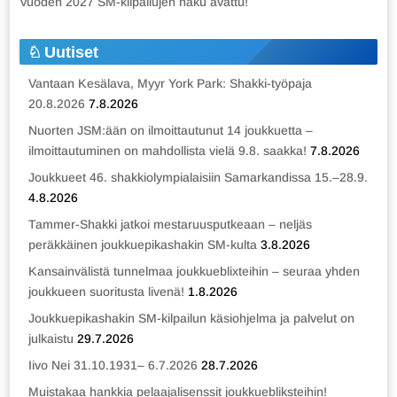
Vuoden 2027 SM-kilpailujen haku avattu!
Uutiset
Vantaan Kesälava, Myyr York Park: Shakki-työpaja
20.8.2026
7.8.2026
Nuorten JSM:ään on ilmoittautunut 14 joukkuetta –
ilmoittautuminen on mahdollista vielä 9.8. saakka!
7.8.2026
Joukkueet 46. shakkiolympialaisiin Samarkandissa 15.–28.9.
4.8.2026
Tammer-Shakki jatkoi mestaruusputkeaan – neljäs
peräkkäinen joukkuepikashakin SM-kulta
3.8.2026
Kansainvälistä tunnelmaa joukkueblixteihin – seuraa yhden
joukkueen suoritusta livenä!
1.8.2026
Joukkuepikashakin SM-kilpailun käsiohjelma ja palvelut on
julkaistu
29.7.2026
Iivo Nei 31.10.1931– 6.7.2026
28.7.2026
Muistakaa hankkia pelaajalisenssit joukkuebliksteihin!