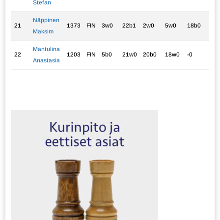
Stefan
Näppinen
21
1373
FIN
3w0
22b1
2w0
5w0
18b0
1.0
Maksim
Mantulina
22
1203
FIN
5b0
21w0
20b0
18w0
-0
0.0
Anastasia