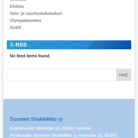
Elolista
Selo- ja suorituslukulaskuri
Olympiakomitea
SUEK
RSS
No feed items found.
Suomen Shakkiliitto ry
Käyntiosoite: Hiomotie 10, 00380 Helsinki
Postiosoite: Suomen Shakkiliitto ry, Hiomotie 10, 00380