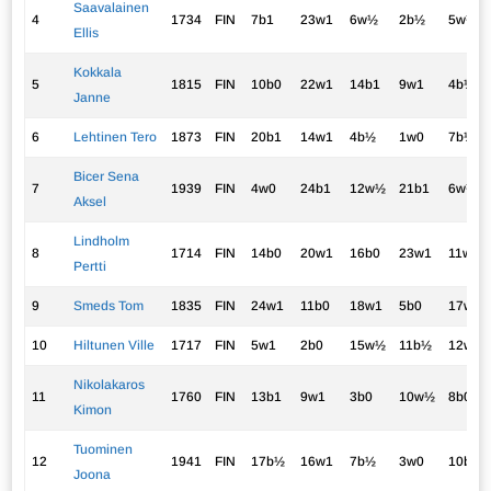
Saavalainen
4
1734
FIN
7b1
23w1
6w½
2b½
5w½
Ellis
Kokkala
5
1815
FIN
10b0
22w1
14b1
9w1
4b½
Janne
6
Lehtinen Tero
1873
FIN
20b1
14w1
4b½
1w0
7b½
Bicer Sena
7
1939
FIN
4w0
24b1
12w½
21b1
6w½
Aksel
Lindholm
8
1714
FIN
14b0
20w1
16b0
23w1
11w1
Pertti
9
Smeds Tom
1835
FIN
24w1
11b0
18w1
5b0
17w1
10
Hiltunen Ville
1717
FIN
5w1
2b0
15w½
11b½
12w½
Nikolakaros
11
1760
FIN
13b1
9w1
3b0
10w½
8b0
Kimon
Tuominen
12
1941
FIN
17b½
16w1
7b½
3w0
10b½
Joona