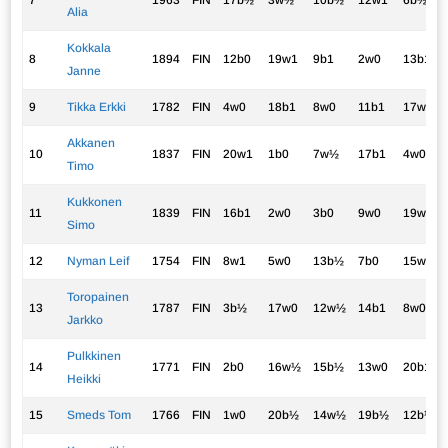
7
1963
FIN
17b½
3w½
10b½
12w1
6b½
Alia
Kokkala
8
1894
FIN
12b0
19w1
9b1
2w0
13b1
Janne
9
Tikka Erkki
1782
FIN
4w0
18b1
8w0
11b1
17w1
Akkanen
10
1837
FIN
20w1
1b0
7w½
17b1
4w0
Timo
Kukkonen
11
1839
FIN
16b1
2w0
3b0
9w0
19w1
Simo
12
Nyman Leif
1754
FIN
8w1
5w0
13b½
7b0
15w½
Toropainen
13
1787
FIN
3b½
17w0
12w½
14b1
8w0
Jarkko
Pulkkinen
14
1771
FIN
2b0
16w½
15b½
13w0
20b1
Heikki
15
Smeds Tom
1766
FIN
1w0
20b½
14w½
19b½
12b½