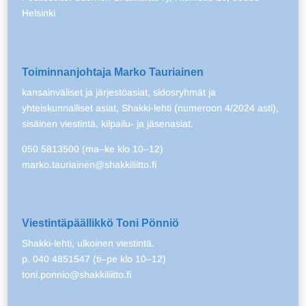
Helsinki
Toiminnanjohtaja Marko Tauriainen
kansainväliset ja järjestöasiat, sidosryhmät ja
yhteiskunnalliset asiat, Shakki-lehti (numeroon 4/2024 asti),
sisäinen viestintä, kilpailu- ja jäsenasiat.
050 5813500 (ma–ke klo 10–12)
marko.tauriainen@shakkiliitto.fi
Viestintäpäällikkö Toni Pönniö
Shakki-lehti, ulkoinen viestintä.
p. 040 4851547 (ti–pe klo 10–12)
toni.ponnio@shakkiliitto.fi