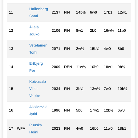
Hallenberg
11
2137
FIN
14b½
6w0
17b1
12w1
7b0
Sami
Äijälä
12
2106
FIN
8w1
2b0
16w½
11b0
9w
Jouko
Veteläinen
13
2071
FIN
2w½
15b½
4w0
8b0
17
Tomi
Ertbjerg
14
2009
DEN
11w½
10b0
18w1
9b½
5w
Per
Koivusalo
15
Ville-
2034
FIN
3b½
13w½
7w0
10b½
-0
Veikko
Alkkiomäki
16
1996
FIN
5b0
17w1
12b½
6w0
10
Jyrki
Puuska
17
WFM
2023
FIN
4w0
16b0
11w0
18b1
13b
Heini