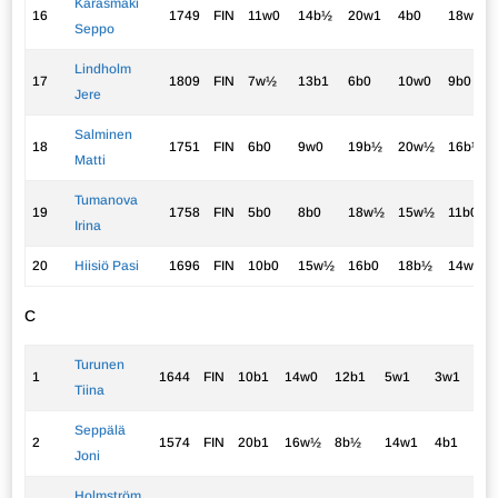
Karasmäki
16
1749
FIN
11w0
14b½
20w1
4b0
18w½
Seppo
Lindholm
17
1809
FIN
7w½
13b1
6b0
10w0
9b0
Jere
Salminen
18
1751
FIN
6b0
9w0
19b½
20w½
16b½
Matti
Tumanova
19
1758
FIN
5b0
8b0
18w½
15w½
11b0
Irina
20
Hiisiö Pasi
1696
FIN
10b0
15w½
16b0
18b½
14w0
C
Turunen
1
1644
FIN
10b1
14w0
12b1
5w1
3w1
4.
Tiina
Seppälä
2
1574
FIN
20b1
16w½
8b½
14w1
4b1
4.
Joni
Holmström