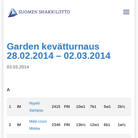
Garden kevätturnaus
28.02.2014 – 02.03.2014
03.03.2014
A
Nyysti
1
IM
2415
FIN
10w1
7b1
5w1
2b½
4w
Sampsa
Mäki-Uuro
2
IM
2346
FIN
13b½
12w1
6b1
1w½
3b
Miikka