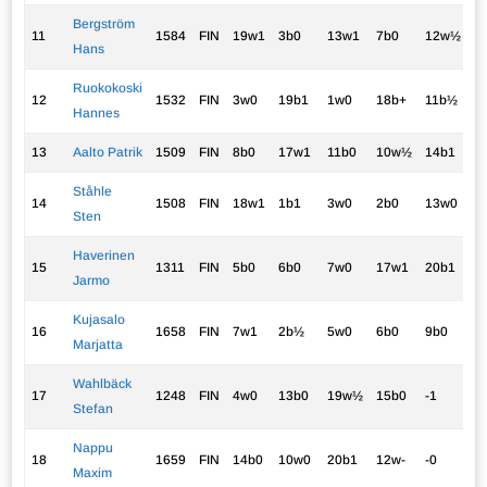
Bergström
11
1584
FIN
19w1
3b0
13w1
7b0
12w½
2.
Hans
Ruokokoski
12
1532
FIN
3w0
19b1
1w0
18b+
11b½
2.
Hannes
13
Aalto Patrik
1509
FIN
8b0
17w1
11b0
10w½
14b1
2.
Ståhle
14
1508
FIN
18w1
1b1
3w0
2b0
13w0
2.
Sten
Haverinen
15
1311
FIN
5b0
6b0
7w0
17w1
20b1
2.
Jarmo
Kujasalo
16
1658
FIN
7w1
2b½
5w0
6b0
9b0
1.
Marjatta
Wahlbäck
17
1248
FIN
4w0
13b0
19w½
15b0
-1
1.
Stefan
Nappu
18
1659
FIN
14b0
10w0
20b1
12w-
-0
1.
Maxim