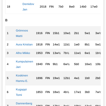
Demidov
18
2018
FIN
7b0
8w0
14b0
17w0
-1
Jan
B
Grönroos
1
1916
FIN
15b1
10w1
2b1
5w1
3w½
Matti
2
Aura Kristian
1918
FIN
14w1
11b1
1w0
8b1
5w1
3
Alho Mikko
1953
FIN
13w½
7b½
11w1
6w1
1b½
Kumpulainen
4
1940
FIN
9b1
6w½
5b0
16w1
10b1
Jari
Koskinen
5
1896
FIN
19w1
12b1
4w1
1b0
2b0
Hannu E.
Kugappi
6
1853
FIN
18w1
4b½
17w1
3b0
7w½
Tomi
Dannenberg