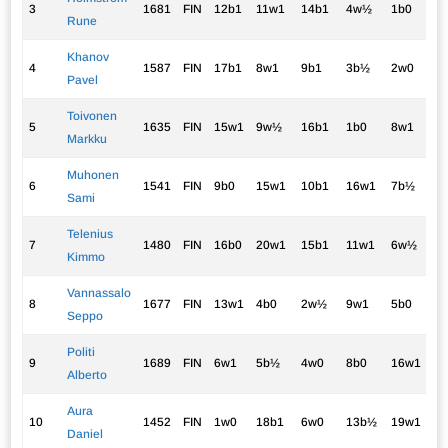
3
1681
FIN
12b1
11w1
14b1
4w½
1b0
3.
Rune
Khanov
4
1587
FIN
17b1
8w1
9b1
3b½
2w0
3.
Pavel
Toivonen
5
1635
FIN
15w1
9w½
16b1
1b0
8w1
3.
Markku
Muhonen
6
1541
FIN
9b0
15w1
10b1
16w1
7b½
3.
Sami
Telenius
7
1480
FIN
16b0
20w1
15b1
11w1
6w½
3.
Kimmo
Vannassalo
8
1677
FIN
13w1
4b0
2w½
9w1
5b0
2.
Seppo
Politi
9
1689
FIN
6w1
5b½
4w0
8b0
16w1
2.
Alberto
Aura
10
1452
FIN
1w0
18b1
6w0
13b½
19w1
2.
Daniel