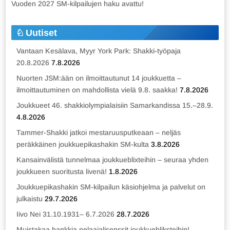
Vuoden 2027 SM-kilpailujen haku avattu!
Uutiset
Vantaan Kesälava, Myyr York Park: Shakki-työpaja
20.8.2026
7.8.2026
Nuorten JSM:ään on ilmoittautunut 14 joukkuetta –
ilmoittautuminen on mahdollista vielä 9.8. saakka!
7.8.2026
Joukkueet 46. shakkiolympialaisiin Samarkandissa 15.–28.9.
4.8.2026
Tammer-Shakki jatkoi mestaruusputkeaan – neljäs
peräkkäinen joukkuepikashakin SM-kulta
3.8.2026
Kansainvälistä tunnelmaa joukkueblixteihin – seuraa yhden
joukkueen suoritusta livenä!
1.8.2026
Joukkuepikashakin SM-kilpailun käsiohjelma ja palvelut on
julkaistu
29.7.2026
Iivo Nei 31.10.1931– 6.7.2026
28.7.2026
Muistakaa hankkia pelaajalisenssit joukkuebliksteihin!