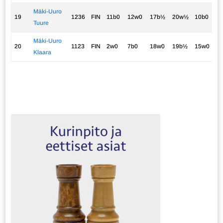
Mäki-Uuro
19
1236
FIN
11b0
12w0
17b½
20w½
10b0
1.
Tuure
Mäki-Uuro
20
1123
FIN
2w0
7b0
18w0
19b½
15w0
0.
Klaara