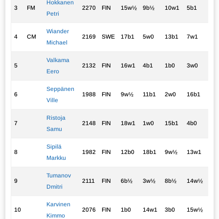
Hokkanen
3
FM
2270
FIN
15w½
9b½
10w1
5b1
2w
Petri
Wiander
4
CM
2169
SWE
17b1
5w0
13b1
7w1
1b
Michael
Valkama
5
2132
FIN
16w1
4b1
1b0
3w0
14b
Eero
Seppänen
6
1988
FIN
9w½
11b1
2w0
16b1
8w
Ville
Ristoja
7
2148
FIN
18w1
1w0
15b1
4b0
11
Samu
Sipilä
8
1982
FIN
12b0
18b1
9w½
13w1
6b
Markku
Tumanov
9
2111
FIN
6b½
3w½
8b½
14w½
12
Dmitri
Karvinen
10
2076
FIN
1b0
14w1
3b0
15w½
16b
Kimmo