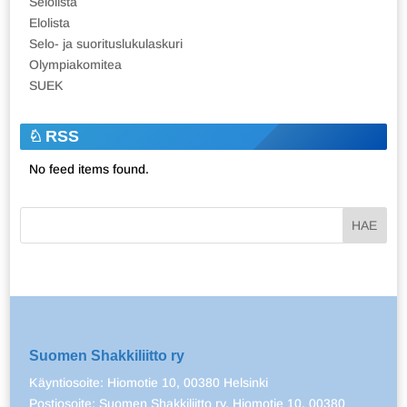
Selolista
Elolista
Selo- ja suorituslukulaskuri
Olympiakomitea
SUEK
RSS
No feed items found.
Suomen Shakkiliitto ry
Käyntiosoite: Hiomotie 10, 00380 Helsinki
Postiosoite: Suomen Shakkiliitto ry, Hiomotie 10, 00380