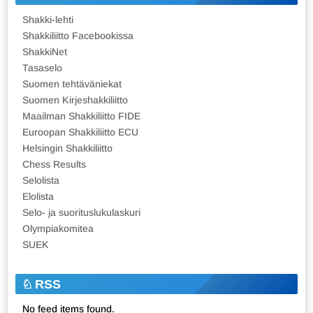
Shakki-lehti
Shakkiliitto Facebookissa
ShakkiNet
Tasaselo
Suomen tehtäväniekat
Suomen Kirjeshakkiliitto
Maailman Shakkiliitto FIDE
Euroopan Shakkiliitto ECU
Helsingin Shakkiliitto
Chess Results
Selolista
Elolista
Selo- ja suorituslukulaskuri
Olympiakomitea
SUEK
RSS
No feed items found.