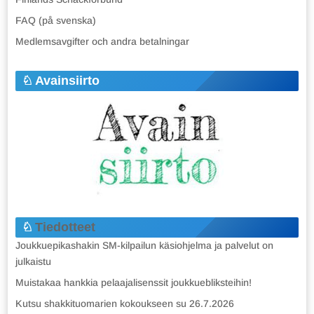
FAQ (på svenska)
Medlemsavgifter och andra betalningar
Avainsiirto
Tiedotteet
Joukkuepikashakin SM-kilpailun käsiohjelma ja palvelut on
julkaistu
Muistakaa hankkia pelaajalisenssit joukkuebliksteihin!
Kutsu shakkituomarien kokoukseen su 26.7.2026