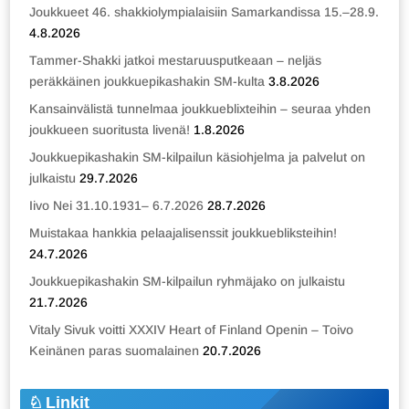
Joukkueet 46. shakkiolympialaisiin Samarkandissa 15.–28.9.
4.8.2026
Tammer-Shakki jatkoi mestaruusputkeaan – neljäs
peräkkäinen joukkuepikashakin SM-kulta
3.8.2026
Kansainvälistä tunnelmaa joukkueblixteihin – seuraa yhden
joukkueen suoritusta livenä!
1.8.2026
Joukkuepikashakin SM-kilpailun käsiohjelma ja palvelut on
julkaistu
29.7.2026
Iivo Nei 31.10.1931– 6.7.2026
28.7.2026
Muistakaa hankkia pelaajalisenssit joukkuebliksteihin!
24.7.2026
Joukkuepikashakin SM-kilpailun ryhmäjako on julkaistu
21.7.2026
Vitaly Sivuk voitti XXXIV Heart of Finland Openin – Toivo
Keinänen paras suomalainen
20.7.2026
Linkit