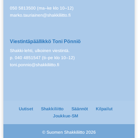
050 5813500 (ma–ke klo 10–12)
marko.tauriainen@shakkiliitto.fi
Viestintäpäällikkö Toni Pönniö
Shakki-lehti, ulkoinen viestintä.
p. 040 4851547 (ti–pe klo 10–12)
toni.ponnio@shakkiliitto.fi
Uutiset
Shakkiliitto
Säännöt
Kilpailut
Joukkue-SM
© Suomen Shakkiliitto 2026