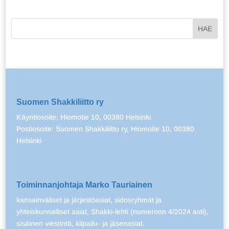
Suomen Shakkiliitto ry
Käyntiosoite: Hiomotie 10, 00380 Helsinki
Postiosoite: Suomen Shakkiliitto ry, Hiomotie 10, 00380
Helsinki
Toiminnanjohtaja Marko Tauriainen
kansainväliset ja järjestöasiat, sidosryhmät ja
yhteiskunnalliset asiat, Shakki-lehti (numeroon 4/2024 asti),
sisäinen viestintä, kilpailu- ja jäsenasiat.