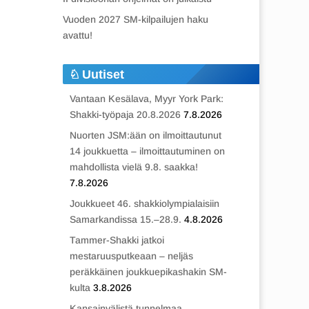
Vuoden 2027 SM-kilpailujen haku
avattu!
Uutiset
Vantaan Kesälava, Myyr York Park:
Shakki-työpaja 20.8.2026
7.8.2026
Nuorten JSM:ään on ilmoittautunut
14 joukkuetta – ilmoittautuminen on
mahdollista vielä 9.8. saakka!
7.8.2026
Joukkueet 46. shakkiolympialaisiin
Samarkandissa 15.–28.9.
4.8.2026
Tammer-Shakki jatkoi
mestaruusputkeaan – neljäs
peräkkäinen joukkuepikashakin SM-
kulta
3.8.2026
Kansainvälistä tunnelmaa