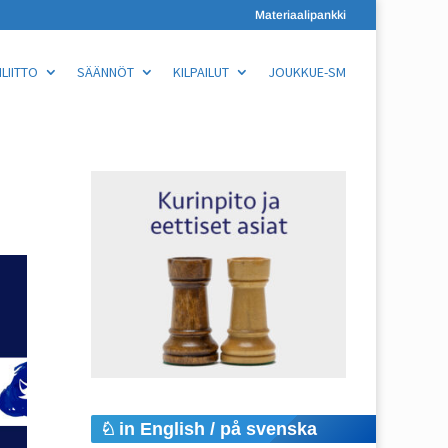
Materiaalipankki
LIITTO
SÄÄNNÖT
KILPAILUT
JOUKKUE-SM
in English / på svenska