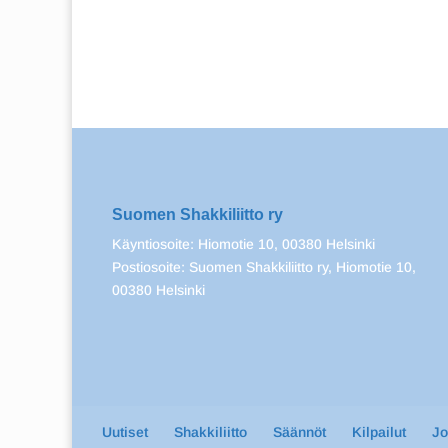
Suomen Shakkiliitto ry
Käyntiosoite: Hiomotie 10, 00380 Helsinki
Postiosoite: Suomen Shakkiliitto ry, Hiomotie 10,
00380 Helsinki
Uutiset
Shakkiliitto
Säännöt
Kilpailut
J