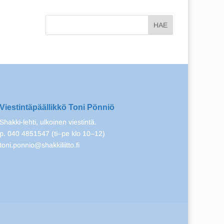
Viestintäpäällikkö Toni Pönniö
Shakki-lehti, ulkoinen viestintä.
p. 040 4851547 (ti–pe klo 10–12)
toni.ponnio@shakkiliitto.fi