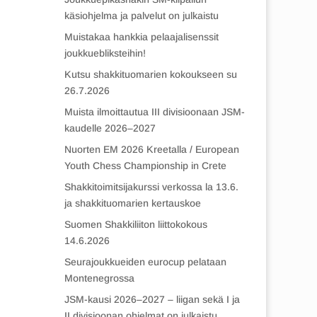
käsiohjelma ja palvelut on julkaistu
Muistakaa hankkia pelaajalisenssit
joukkuebliksteihin!
Kutsu shakkituomarien kokoukseen su
26.7.2026
Muista ilmoittautua III divisioonaan JSM-
kaudelle 2026–2027
Nuorten EM 2026 Kreetalla / European
Youth Chess Championship in Crete
Shakkitoimitsijakurssi verkossa la 13.6.
ja shakkituomarien kertauskoe
Suomen Shakkiliiton liittokokous
14.6.2026
Seurajoukkueiden eurocup pelataan
Montenegrossa
JSM-kausi 2026–2027 – liigan sekä I ja
II divisioonan ohjelmat on julkaistu