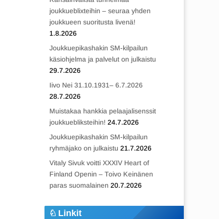
joukkueblixteihin – seuraa yhden
joukkueen suoritusta livenä!
1.8.2026
Joukkuepikashakin SM-kilpailun
käsiohjelma ja palvelut on julkaistu
29.7.2026
Iivo Nei 31.10.1931– 6.7.2026
28.7.2026
Muistakaa hankkia pelaajalisenssit
joukkuebliksteihin!
24.7.2026
Joukkuepikashakin SM-kilpailun
ryhmäjako on julkaistu
21.7.2026
Vitaly Sivuk voitti XXXIV Heart of
Finland Openin – Toivo Keinänen
paras suomalainen
20.7.2026
Linkit