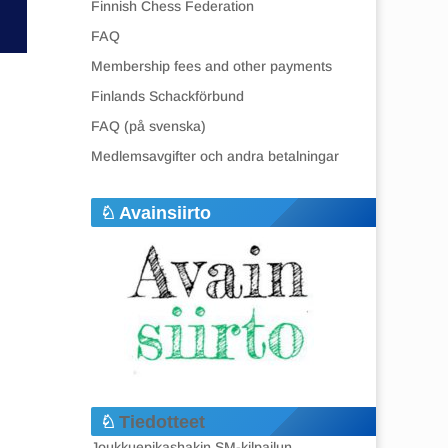
Finnish Chess Federation
FAQ
Membership fees and other payments
Finlands Schackförbund
FAQ (på svenska)
Medlemsavgifter och andra betalningar
Avainsiirto
Tiedotteet
Joukkuepikashakin SM-kilpailun