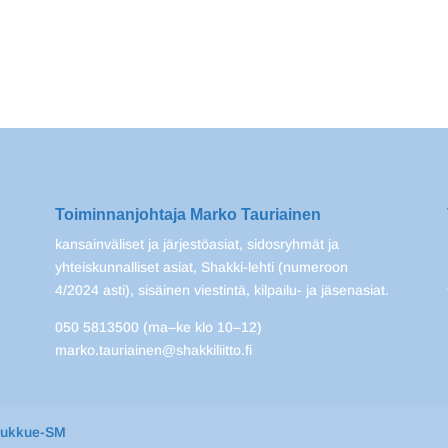
Toiminnanjohtaja Marko Tauriainen
kansainväliset ja järjestöasiat, sidosryhmät ja
yhteiskunnalliset asiat, Shakki-lehti (numeroon
4/2024 asti), sisäinen viestintä, kilpailu- ja jäsenasiat.
050 5813500 (ma–ke klo 10–12)
marko.tauriainen@shakkiliitto.fi
oukkue-SM