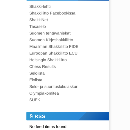
Shakki-lehti
Shakkiliitto Facebookissa
ShakkiNet
Tasaselo
Suomen tehtäväniekat
Suomen Kirjeshakkiliitto
Maailman Shakkiliitto FIDE
Euroopan Shakkiliitto ECU
Helsingin Shakkiliitto
Chess Results
Selolista
Elolista
Selo- ja suorituslukulaskuri
Olympiakomitea
SUEK
RSS
No feed items found.