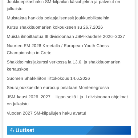
Joukkuepikashakin SM-kilpailun käsiohjelma ja palvelut on
julkaistu
Muistakaa hankkia pelaajalisenssit joukkuebliksteihin!
Kutsu shakkituomarien kokoukseen su 26.7.2026
Muista ilmoittautua III divisioonaan JSM-kaudelle 2026–2027
Nuorten EM 2026 Kreetalla / European Youth Chess
Championship in Crete
Shakkitoimitsijakurssi verkossa la 13.6. ja shakkituomarien
kertauskoe
Suomen Shakkiliiton liittokokous 14.6.2026
Seurajoukkueiden eurocup pelataan Montenegrossa
JSM-kausi 2026–2027 – liigan sekä I ja II divisioonan ohjelmat
on julkaistu
Vuoden 2027 SM-kilpailujen haku avattu!
Uutiset