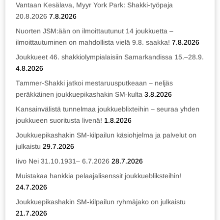
Vantaan Kesälava, Myyr York Park: Shakki-työpaja
20.8.2026
7.8.2026
Nuorten JSM:ään on ilmoittautunut 14 joukkuetta –
ilmoittautuminen on mahdollista vielä 9.8. saakka!
7.8.2026
Joukkueet 46. shakkiolympialaisiin Samarkandissa 15.–28.9.
4.8.2026
Tammer-Shakki jatkoi mestaruusputkeaan – neljäs
peräkkäinen joukkuepikashakin SM-kulta
3.8.2026
Kansainvälistä tunnelmaa joukkueblixteihin – seuraa yhden
joukkueen suoritusta livenä!
1.8.2026
Joukkuepikashakin SM-kilpailun käsiohjelma ja palvelut on
julkaistu
29.7.2026
Iivo Nei 31.10.1931– 6.7.2026
28.7.2026
Muistakaa hankkia pelaajalisenssit joukkuebliksteihin!
24.7.2026
Joukkuepikashakin SM-kilpailun ryhmäjako on julkaistu
21.7.2026