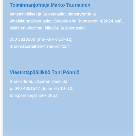
Toiminnanjohtaja Marko Tauriainen
kansainväliset ja järjestöasiat, sidosryhmät ja
yhteiskunnalliset asiat, Shakki-lehti (numeroon 4/2024 asti),
sisäinen viestintä, kilpailu- ja jäsenasiat.
050 5813500 (ma–ke klo 10–12)
marko.tauriainen@shakkiliitto.fi
Viestintäpäällikkö Toni Pönniö
Shakki-lehti, ulkoinen viestintä.
p. 040 4851547 (ti–pe klo 10–12)
toni.ponnio@shakkiliitto.fi