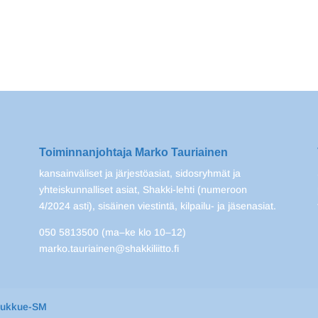
Toiminnanjohtaja Marko Tauriainen
kansainväliset ja järjestöasiat, sidosryhmät ja
yhteiskunnalliset asiat, Shakki-lehti (numeroon
4/2024 asti), sisäinen viestintä, kilpailu- ja jäsenasiat.
050 5813500 (ma–ke klo 10–12)
marko.tauriainen@shakkiliitto.fi
oukkue-SM