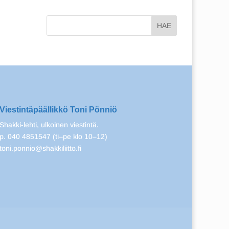
Viestintäpäällikkö Toni Pönniö
Shakki-lehti, ulkoinen viestintä.
p. 040 4851547 (ti–pe klo 10–12)
toni.ponnio@shakkiliitto.fi