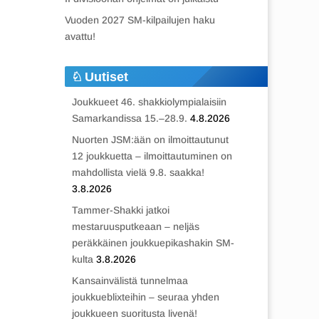
Vuoden 2027 SM-kilpailujen haku
avattu!
Uutiset
Joukkueet 46. shakkiolympialaisiin
Samarkandissa 15.–28.9.
4.8.2026
Nuorten JSM:ään on ilmoittautunut
12 joukkuetta – ilmoittautuminen on
mahdollista vielä 9.8. saakka!
3.8.2026
Tammer-Shakki jatkoi
mestaruusputkeaan – neljäs
peräkkäinen joukkuepikashakin SM-
kulta
3.8.2026
Kansainvälistä tunnelmaa
joukkueblixteihin – seuraa yhden
joukkueen suoritusta livenä!