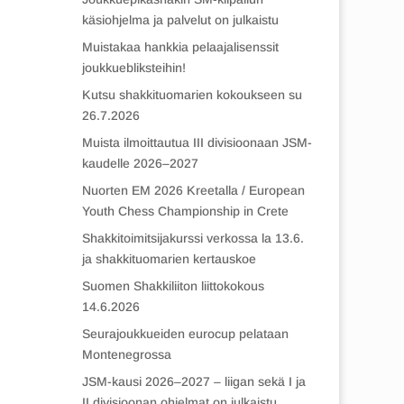
käsiohjelma ja palvelut on julkaistu
Muistakaa hankkia pelaajalisenssit
joukkuebliksteihin!
Kutsu shakkituomarien kokoukseen su
26.7.2026
Muista ilmoittautua III divisioonaan JSM-
kaudelle 2026–2027
Nuorten EM 2026 Kreetalla / European
Youth Chess Championship in Crete
Shakkitoimitsijakurssi verkossa la 13.6.
ja shakkituomarien kertauskoe
Suomen Shakkiliiton liittokokous
14.6.2026
Seurajoukkueiden eurocup pelataan
Montenegrossa
JSM-kausi 2026–2027 – liigan sekä I ja
II divisioonan ohjelmat on julkaistu