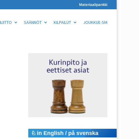
Materiaalipankki
LIITTO
SÄÄNNÖT
KILPAILUT
JOUKKUE-SM
in English / på svenska