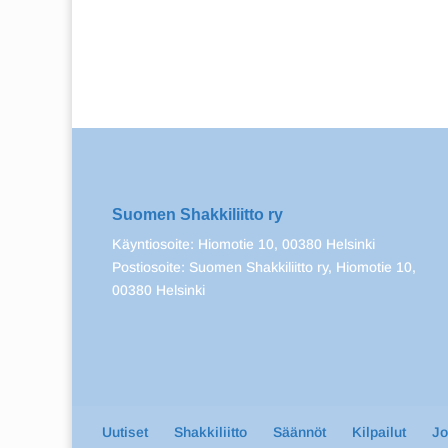
Suomen Shakkiliitto ry
Käyntiosoite: Hiomotie 10, 00380 Helsinki
Postiosoite: Suomen Shakkiliitto ry, Hiomotie 10,
00380 Helsinki
Uutiset
Shakkiliitto
Säännöt
Kilpailut
J