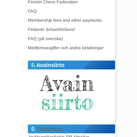
Finnish Chess Federation
FAQ
Membership fees and other payments
Finlands Schackförbund
FAQ (på svenska)
Medlemsavgifter och andra betalningar
Avainsiirto
Tiedotteet
Joukkuepikashakin SM-kilpailun