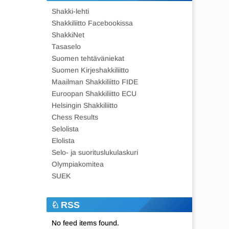
Shakki-lehti
Shakkiliitto Facebookissa
ShakkiNet
Tasaselo
Suomen tehtäväniekat
Suomen Kirjeshakkiliitto
Maailman Shakkiliitto FIDE
Euroopan Shakkiliitto ECU
Helsingin Shakkiliitto
Chess Results
Selolista
Elolista
Selo- ja suorituslukulaskuri
Olympiakomitea
SUEK
RSS
No feed items found.