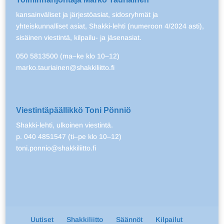
kansainväliset ja järjestöasiat, sidosryhmät ja
yhteiskunnalliset asiat, Shakki-lehti (numeroon 4/2024 asti),
sisäinen viestintä, kilpailu- ja jäsenasiat.
050 5813500 (ma–ke klo 10–12)
marko.tauriainen@shakkiliitto.fi
Viestintäpäällikkö Toni Pönniö
Shakki-lehti, ulkoinen viestintä.
p. 040 4851547 (ti–pe klo 10–12)
toni.ponnio@shakkiliitto.fi
Uutiset
Shakkiliitto
Säännöt
Kilpailut