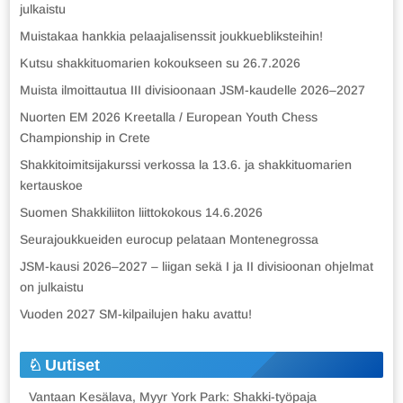
julkaistu
Muistakaa hankkia pelaajalisenssit joukkuebliksteihin!
Kutsu shakkituomarien kokoukseen su 26.7.2026
Muista ilmoittautua III divisioonaan JSM-kaudelle 2026–2027
Nuorten EM 2026 Kreetalla / European Youth Chess
Championship in Crete
Shakkitoimitsijakurssi verkossa la 13.6. ja shakkituomarien
kertauskoe
Suomen Shakkiliiton liittokokous 14.6.2026
Seurajoukkueiden eurocup pelataan Montenegrossa
JSM-kausi 2026–2027 – liigan sekä I ja II divisioonan ohjelmat
on julkaistu
Vuoden 2027 SM-kilpailujen haku avattu!
Uutiset
Vantaan Kesälava, Myyr York Park: Shakki-työpaja