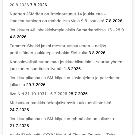
20.8.2026
7.8.2026
Nuorten JSM:ään on ilmoittautunut 14 joukkuetta –
ilmoittautuminen on mahdollista vielä 9.8. saakka!
7.8.2026
Joukkueet 46. shakkiolympialaisiin Samarkandissa 15.–28.9.
4.8.2026
Tammer-Shakki jatkoi mestaruusputkeaan – neljäs
peräkkäinen joukkuepikashakin SM-kulta
3.8.2026
Kansainvälistä tunnelmaa joukkueblixteihin – seuraa yhden
joukkueen suoritusta livenä!
1.8.2026
Joukkuepikashakin SM-kilpailun käsiohjelma ja palvelut on
julkaistu
29.7.2026
Iivo Nei 31.10.1931– 6.7.2026
28.7.2026
Muistakaa hankkia pelaajalisenssit joukkuebliksteihin!
24.7.2026
Joukkuepikashakin SM-kilpailun ryhmäjako on julkaistu
21.7.2026
Vitaly Sivuk voitti XXXIV Heart of Finland Openin – Toivo