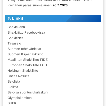
Keinänen paras suomalainen
20.7.2026
Linkit
Shakki-lehti
Shakkiliitto Facebookissa
ShakkiNet
Tasaselo
Suomen tehtäväniekat
Suomen Kirjeshakkiliitto
Maailman Shakkiliitto FIDE
Euroopan Shakkiliitto ECU
Helsingin Shakkiliitto
Chess Results
Selolista
Elolista
Selo- ja suorituslukulaskuri
Olympiakomitea
SUEK