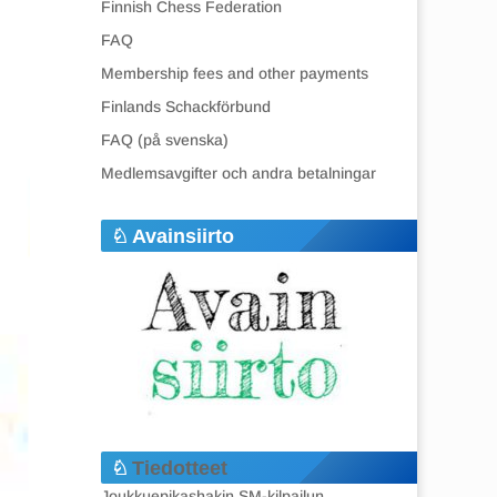
Finnish Chess Federation
FAQ
Membership fees and other payments
Finlands Schackförbund
FAQ (på svenska)
Medlemsavgifter och andra betalningar
Avainsiirto
Tiedotteet
Joukkuepikashakin SM-kilpailun