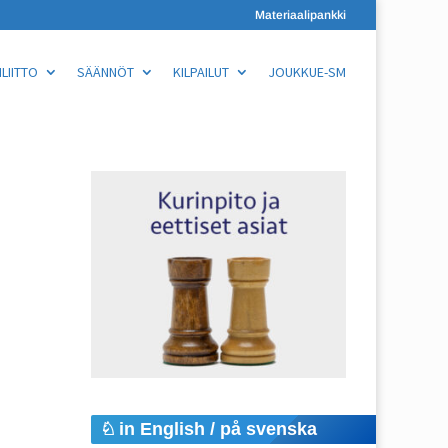
Materiaalipankki
LIITTO
SÄÄNNÖT
KILPAILUT
JOUKKUE-SM
in English / på svenska