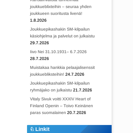
joukkueblixteihin – seuraa yhden
joukkueen suoritusta livenä!
1.8.2026
Joukkuepikashakin SM-kilpailun
käsiohjelma ja palvelut on julkaistu
29.7.2026
Iivo Nei 31.10.1931– 6.7.2026
28.7.2026
Muistakaa hankkia pelaajalisenssit
joukkuebliksteihin!
24.7.2026
Joukkuepikashakin SM-kilpailun
ryhmäjako on julkaistu
21.7.2026
Vitaly Sivuk voitti XXXIV Heart of
Finland Openin – Toivo Keinänen
paras suomalainen
20.7.2026
Linkit