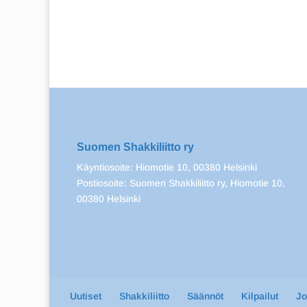
Suomen Shakkiliitto ry
Käyntiosoite: Hiomotie 10, 00380 Helsinki
Postiosoite: Suomen Shakkiliitto ry, Hiomotie 10,
00380 Helsinki
Uutiset
Shakkiliitto
Säännöt
Kilpailut
J