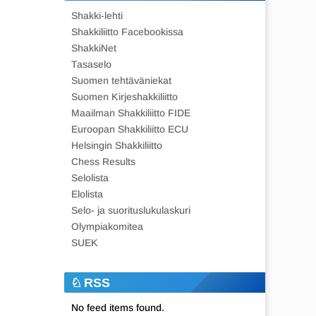
Shakki-lehti
Shakkiliitto Facebookissa
ShakkiNet
Tasaselo
Suomen tehtäväniekat
Suomen Kirjeshakkiliitto
Maailman Shakkiliitto FIDE
Euroopan Shakkiliitto ECU
Helsingin Shakkiliitto
Chess Results
Selolista
Elolista
Selo- ja suorituslukulaskuri
Olympiakomitea
SUEK
RSS
No feed items found.