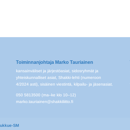
Toiminnanjohtaja Marko Tauriainen
kansainväliset ja järjestöasiat, sidosryhmät ja
yhteiskunnalliset asiat, Shakki-lehti (numeroon
4/2024 asti), sisäinen viestintä, kilpailu- ja jäsenasiat.
050 5813500 (ma–ke klo 10–12)
marko.tauriainen@shakkiliitto.fi
oukkue-SM