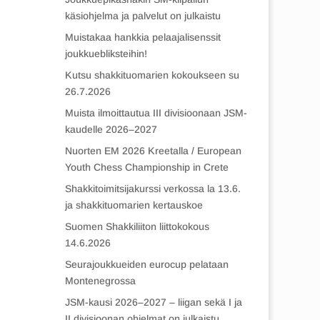
käsiohjelma ja palvelut on julkaistu
Muistakaa hankkia pelaajalisenssit
joukkuebliksteihin!
Kutsu shakkituomarien kokoukseen su
26.7.2026
Muista ilmoittautua III divisioonaan JSM-
kaudelle 2026–2027
Nuorten EM 2026 Kreetalla / European
Youth Chess Championship in Crete
Shakkitoimitsijakurssi verkossa la 13.6.
ja shakkituomarien kertauskoe
Suomen Shakkiliiton liittokokous
14.6.2026
Seurajoukkueiden eurocup pelataan
Montenegrossa
JSM-kausi 2026–2027 – liigan sekä I ja
II divisioonan ohjelmat on julkaistu