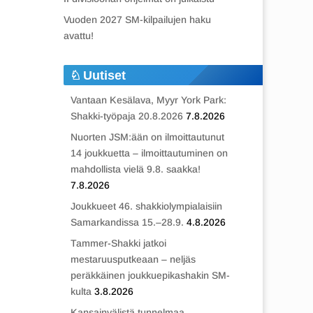
Vuoden 2027 SM-kilpailujen haku
avattu!
Uutiset
Vantaan Kesälava, Myyr York Park:
Shakki-työpaja 20.8.2026
7.8.2026
Nuorten JSM:ään on ilmoittautunut
14 joukkuetta – ilmoittautuminen on
mahdollista vielä 9.8. saakka!
7.8.2026
Joukkueet 46. shakkiolympialaisiin
Samarkandissa 15.–28.9.
4.8.2026
Tammer-Shakki jatkoi
mestaruusputkeaan – neljäs
peräkkäinen joukkuepikashakin SM-
kulta
3.8.2026
Kansainvälistä tunnelmaa