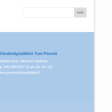
Viestintäpäällikkö Toni Pönniö
Shakki-lehti, ulkoinen viestintä.
p. 040 4851547 (ti–pe klo 10–12)
toni.ponnio@shakkiliitto.fi