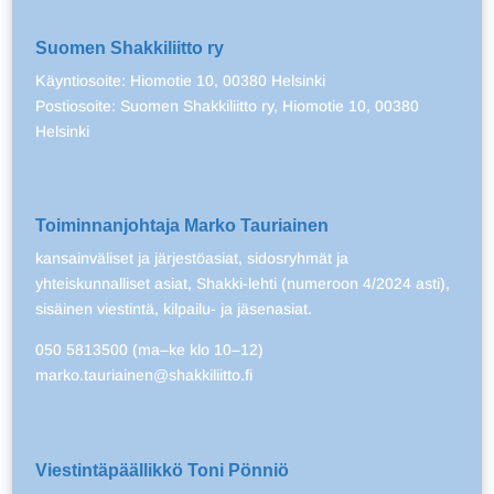
Suomen Shakkiliitto ry
Käyntiosoite: Hiomotie 10, 00380 Helsinki
Postiosoite: Suomen Shakkiliitto ry, Hiomotie 10, 00380
Helsinki
Toiminnanjohtaja Marko Tauriainen
kansainväliset ja järjestöasiat, sidosryhmät ja
yhteiskunnalliset asiat, Shakki-lehti (numeroon 4/2024 asti),
sisäinen viestintä, kilpailu- ja jäsenasiat.
050 5813500 (ma–ke klo 10–12)
marko.tauriainen@shakkiliitto.fi
Viestintäpäällikkö Toni Pönniö