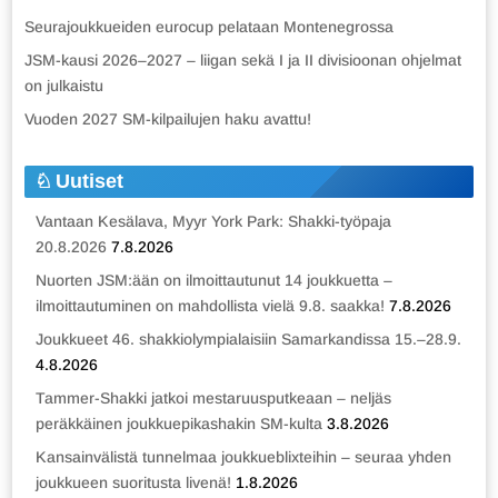
Seurajoukkueiden eurocup pelataan Montenegrossa
JSM-kausi 2026–2027 – liigan sekä I ja II divisioonan ohjelmat
on julkaistu
Vuoden 2027 SM-kilpailujen haku avattu!
Uutiset
Vantaan Kesälava, Myyr York Park: Shakki-työpaja
20.8.2026
7.8.2026
Nuorten JSM:ään on ilmoittautunut 14 joukkuetta –
ilmoittautuminen on mahdollista vielä 9.8. saakka!
7.8.2026
Joukkueet 46. shakkiolympialaisiin Samarkandissa 15.–28.9.
4.8.2026
Tammer-Shakki jatkoi mestaruusputkeaan – neljäs
peräkkäinen joukkuepikashakin SM-kulta
3.8.2026
Kansainvälistä tunnelmaa joukkueblixteihin – seuraa yhden
joukkueen suoritusta livenä!
1.8.2026