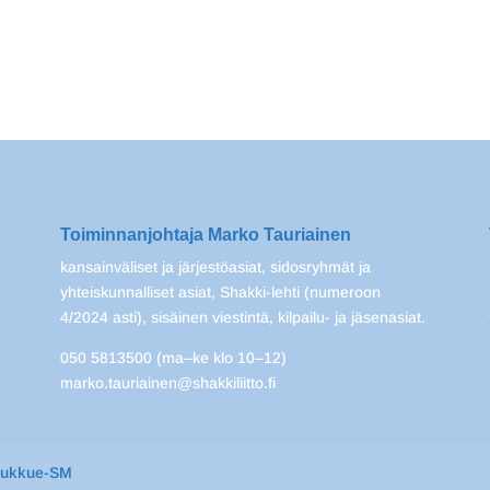
Toiminnanjohtaja Marko Tauriainen
kansainväliset ja järjestöasiat, sidosryhmät ja
yhteiskunnalliset asiat, Shakki-lehti (numeroon
4/2024 asti), sisäinen viestintä, kilpailu- ja jäsenasiat.
050 5813500 (ma–ke klo 10–12)
marko.tauriainen@shakkiliitto.fi
oukkue-SM