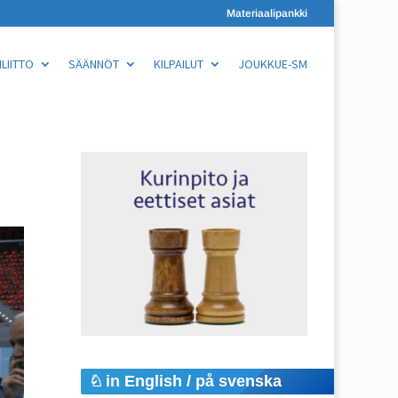
Materiaalipankki
LIITTO
SÄÄNNÖT
KILPAILUT
JOUKKUE-SM
in English / på svenska