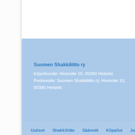
Suomen Shakkiliitto ry
Käyntiosoite: Hiomotie 10, 00380 Helsinki
Postiosoite: Suomen Shakkiliitto ry, Hiomotie 10,
00380 Helsinki
Uutiset
Shakkiliitto
Säännöt
Kilpailut
J