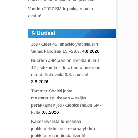
Vuoden 2027 SM-kilpailujen haku
avattu!
Uutiset
Joukkueet 46. shakkiolympialaisiin
Samarkandissa 15.–28.9.
4.8.2026
Nuorten JSM:ään on ilmoittautunut
12 joukkuetta – ilmoittautuminen on
mahdollista vielä 9.8. saakka!
3.8.2026
Tammer-Shakki jatkoi
mestaruusputkeaan – neljäs
peräkkäinen joukkuepikashakin SM-
kulta
3.8.2026
Kansainvälistä tunnelmaa
joukkueblixteihin – seuraa yhden
joukkueen suoritusta livenä!