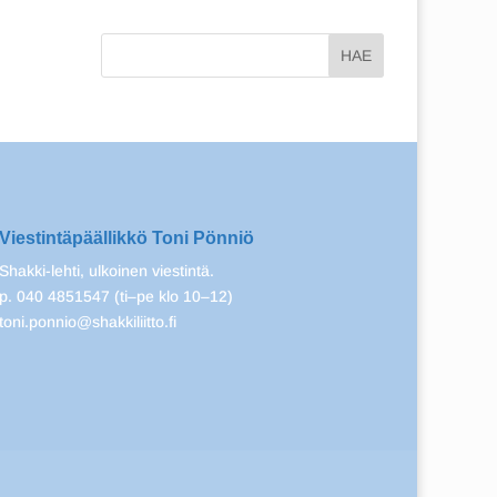
Viestintäpäällikkö Toni Pönniö
Shakki-lehti, ulkoinen viestintä.
p. 040 4851547 (ti–pe klo 10–12)
toni.ponnio@shakkiliitto.fi