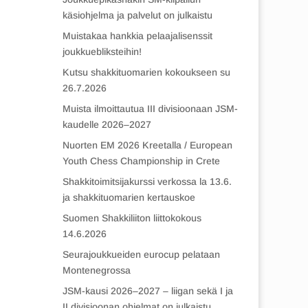
käsiohjelma ja palvelut on julkaistu
Muistakaa hankkia pelaajalisenssit
joukkuebliksteihin!
Kutsu shakkituomarien kokoukseen su
26.7.2026
Muista ilmoittautua III divisioonaan JSM-
kaudelle 2026–2027
Nuorten EM 2026 Kreetalla / European
Youth Chess Championship in Crete
Shakkitoimitsijakurssi verkossa la 13.6.
ja shakkituomarien kertauskoe
Suomen Shakkiliiton liittokokous
14.6.2026
Seurajoukkueiden eurocup pelataan
Montenegrossa
JSM-kausi 2026–2027 – liigan sekä I ja
II divisioonan ohjelmat on julkaistu