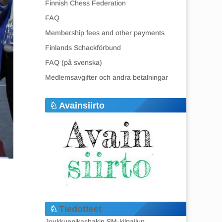
Finnish Chess Federation
FAQ
Membership fees and other payments
Finlands Schackförbund
FAQ (på svenska)
Medlemsavgifter och andra betalningar
Avainsiirto
Tiedotteet
Joukkuepikashakin SM-kilpailun