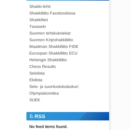
Shakki-lehti
Shakkiliitto Facebookissa
ShakkiNet
Tasaselo
Suomen tehtäväniekat
Suomen Kirjeshakkiliitto
Maailman Shakkiliitto FIDE
Euroopan Shakkiliitto ECU
Helsingin Shakkiliitto
Chess Results
Selolista
Elolista
Selo- ja suorituslukulaskuri
Olympiakomitea
SUEK
RSS
No feed items found.