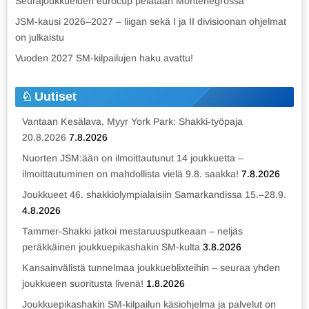
Seurajoukkueiden eurocup pelataan Montenegrossa
JSM-kausi 2026–2027 – liigan sekä I ja II divisioonan ohjelmat
on julkaistu
Vuoden 2027 SM-kilpailujen haku avattu!
Uutiset
Vantaan Kesälava, Myyr York Park: Shakki-työpaja
20.8.2026
7.8.2026
Nuorten JSM:ään on ilmoittautunut 14 joukkuetta –
ilmoittautuminen on mahdollista vielä 9.8. saakka!
7.8.2026
Joukkueet 46. shakkiolympialaisiin Samarkandissa 15.–28.9.
4.8.2026
Tammer-Shakki jatkoi mestaruusputkeaan – neljäs
peräkkäinen joukkuepikashakin SM-kulta
3.8.2026
Kansainvälistä tunnelmaa joukkueblixteihin – seuraa yhden
joukkueen suoritusta livenä!
1.8.2026
Joukkuepikashakin SM-kilpailun käsiohjelma ja palvelut on