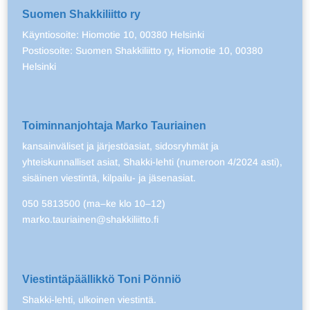
Suomen Shakkiliitto ry
Käyntiosoite: Hiomotie 10, 00380 Helsinki
Postiosoite: Suomen Shakkiliitto ry, Hiomotie 10, 00380
Helsinki
Toiminnanjohtaja Marko Tauriainen
kansainväliset ja järjestöasiat, sidosryhmät ja
yhteiskunnalliset asiat, Shakki-lehti (numeroon 4/2024 asti),
sisäinen viestintä, kilpailu- ja jäsenasiat.
050 5813500 (ma–ke klo 10–12)
marko.tauriainen@shakkiliitto.fi
Viestintäpäällikkö Toni Pönniö
Shakki-lehti, ulkoinen viestintä.