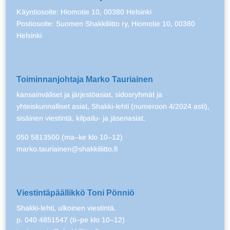
Käyntiosoite: Hiomotie 10, 00380 Helsinki
Postiosoite: Suomen Shakkiliitto ry, Hiomotie 10, 00380
Helsinki
Toiminnanjohtaja Marko Tauriainen
kansainväliset ja järjestöasiat, sidosryhmät ja
yhteiskunnalliset asiat, Shakki-lehti (numeroon 4/2024 asti),
sisäinen viestintä, kilpailu- ja jäsenasiat.
050 5813500 (ma–ke klo 10–12)
marko.tauriainen@shakkiliitto.fi
Viestintäpäällikkö Toni Pönniö
Shakki-lehti, ulkoinen viestintä.
p. 040 4851547 (ti–pe klo 10–12)