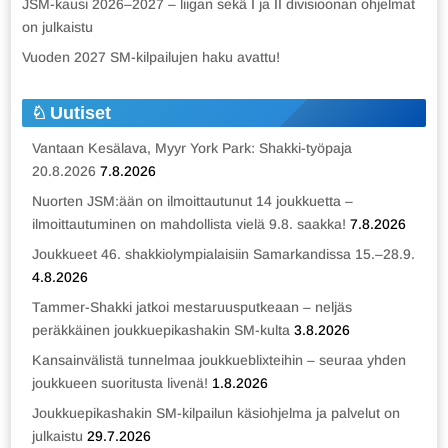
JSM-kausi 2026–2027 – liigan sekä I ja II divisioonan ohjelmat
on julkaistu
Vuoden 2027 SM-kilpailujen haku avattu!
Uutiset
Vantaan Kesälava, Myyr York Park: Shakki-työpaja
20.8.2026
7.8.2026
Nuorten JSM:ään on ilmoittautunut 14 joukkuetta –
ilmoittautuminen on mahdollista vielä 9.8. saakka!
7.8.2026
Joukkueet 46. shakkiolympialaisiin Samarkandissa 15.–28.9.
4.8.2026
Tammer-Shakki jatkoi mestaruusputkeaan – neljäs
peräkkäinen joukkuepikashakin SM-kulta
3.8.2026
Kansainvälistä tunnelmaa joukkueblixteihin – seuraa yhden
joukkueen suoritusta livenä!
1.8.2026
Joukkuepikashakin SM-kilpailun käsiohjelma ja palvelut on
julkaistu
29.7.2026