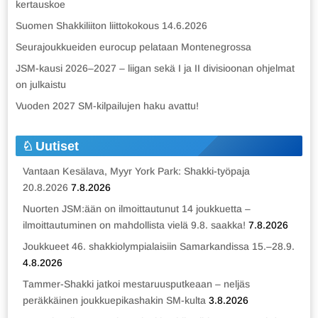
kertauskoe
Suomen Shakkiliiton liittokokous 14.6.2026
Seurajoukkueiden eurocup pelataan Montenegrossa
JSM-kausi 2026–2027 – liigan sekä I ja II divisioonan ohjelmat
on julkaistu
Vuoden 2027 SM-kilpailujen haku avattu!
Uutiset
Vantaan Kesälava, Myyr York Park: Shakki-työpaja
20.8.2026
7.8.2026
Nuorten JSM:ään on ilmoittautunut 14 joukkuetta –
ilmoittautuminen on mahdollista vielä 9.8. saakka!
7.8.2026
Joukkueet 46. shakkiolympialaisiin Samarkandissa 15.–28.9.
4.8.2026
Tammer-Shakki jatkoi mestaruusputkeaan – neljäs
peräkkäinen joukkuepikashakin SM-kulta
3.8.2026