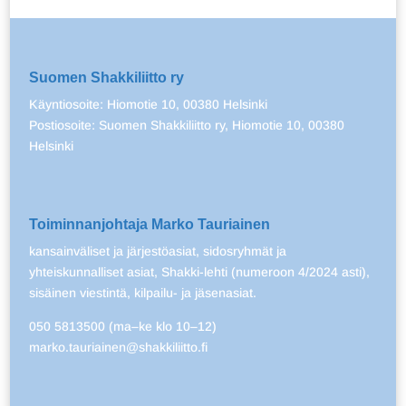
Suomen Shakkiliitto ry
Käyntiosoite: Hiomotie 10, 00380 Helsinki
Postiosoite: Suomen Shakkiliitto ry, Hiomotie 10, 00380
Helsinki
Toiminnanjohtaja Marko Tauriainen
kansainväliset ja järjestöasiat, sidosryhmät ja
yhteiskunnalliset asiat, Shakki-lehti (numeroon 4/2024 asti),
sisäinen viestintä, kilpailu- ja jäsenasiat.
050 5813500 (ma–ke klo 10–12)
marko.tauriainen@shakkiliitto.fi