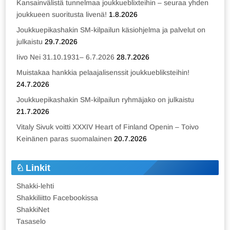
Kansainvälistä tunnelmaa joukkueblixteihin – seuraa yhden
joukkueen suoritusta livenä!
1.8.2026
Joukkuepikashakin SM-kilpailun käsiohjelma ja palvelut on
julkaistu
29.7.2026
Iivo Nei 31.10.1931– 6.7.2026
28.7.2026
Muistakaa hankkia pelaajalisenssit joukkuebliksteihin!
24.7.2026
Joukkuepikashakin SM-kilpailun ryhmäjako on julkaistu
21.7.2026
Vitaly Sivuk voitti XXXIV Heart of Finland Openin – Toivo
Keinänen paras suomalainen
20.7.2026
Linkit
Shakki-lehti
Shakkiliitto Facebookissa
ShakkiNet
Tasaselo