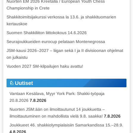
Nuorten EM 2026 Kreetalla / European Youth Chess
Championship in Crete
Shakkitoimitsijakurssi verkossa la 13.6. ja shakkituomarien
kertauskoe
Suomen Shakkiliiton liittokokous 14.6.2026
Seurajoukkueiden eurocup pelataan Montenegrossa
JSM-kausi 2026–2027 – liigan sekä I ja II divisioonan ohjelmat
on julkaistu
Vuoden 2027 SM-kilpailujen haku avattu!
Uutiset
Vantaan Kesälava, Myyr York Park: Shakki-työpaja
20.8.2026
7.8.2026
Nuorten JSM:ään on ilmoittautunut 14 joukkuetta –
ilmoittautuminen on mahdollista vielä 9.8. saakka!
7.8.2026
Joukkueet 46. shakkiolympialaisiin Samarkandissa 15.–28.9.
4.8.2026