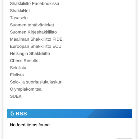
Shakkiliitto Facebookissa
ShakkiNet
Tasaselo
Suomen tehtäväniekat
Suomen Kirjeshakkiliitto
Maailman Shakkiliitto FIDE
Euroopan Shakkiliitto ECU
Helsingin Shakkiliitto
Chess Results
Selolista
Elolista
Selo- ja suorituslukulaskuri
Olympiakomitea
SUEK
RSS
No feed items found.