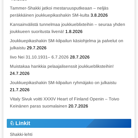
Tammer-Shakki jatkoi mestaruusputkeaan – neljäs
peräkkäinen joukkuepikashakin SM-kulta
3.8.2026
Kansainvälistä tunnelmaa joukkueblixteihin – seuraa yhden
joukkueen suoritusta livenä!
1.8.2026
Joukkuepikashakin SM-kilpailun käsiohjelma ja palvelut on
julkaistu
29.7.2026
Iivo Nei 31.10.1931– 6.7.2026
28.7.2026
Muistakaa hankkia pelaajalisenssit joukkuebliksteihin!
24.7.2026
Joukkuepikashakin SM-kilpailun ryhmäjako on julkaistu
21.7.2026
Vitaly Sivuk voitti XXXIV Heart of Finland Openin – Toivo
Keinänen paras suomalainen
20.7.2026
Linkit
Shakki-lehti