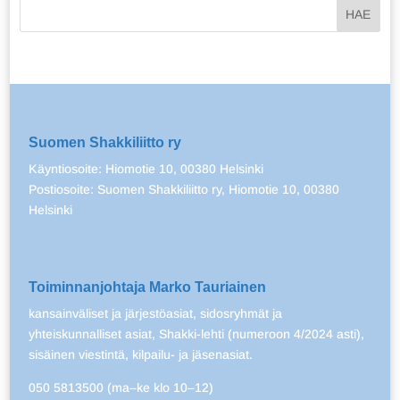
Suomen Shakkiliitto ry
Käyntiosoite: Hiomotie 10, 00380 Helsinki
Postiosoite: Suomen Shakkiliitto ry, Hiomotie 10, 00380
Helsinki
Toiminnanjohtaja Marko Tauriainen
kansainväliset ja järjestöasiat, sidosryhmät ja
yhteiskunnalliset asiat, Shakki-lehti (numeroon 4/2024 asti),
sisäinen viestintä, kilpailu- ja jäsenasiat.
050 5813500 (ma–ke klo 10–12)