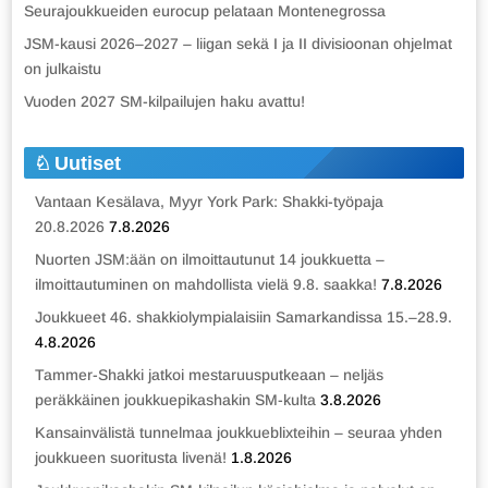
Seurajoukkueiden eurocup pelataan Montenegrossa
JSM-kausi 2026–2027 – liigan sekä I ja II divisioonan ohjelmat
on julkaistu
Vuoden 2027 SM-kilpailujen haku avattu!
Uutiset
Vantaan Kesälava, Myyr York Park: Shakki-työpaja
20.8.2026
7.8.2026
Nuorten JSM:ään on ilmoittautunut 14 joukkuetta –
ilmoittautuminen on mahdollista vielä 9.8. saakka!
7.8.2026
Joukkueet 46. shakkiolympialaisiin Samarkandissa 15.–28.9.
4.8.2026
Tammer-Shakki jatkoi mestaruusputkeaan – neljäs
peräkkäinen joukkuepikashakin SM-kulta
3.8.2026
Kansainvälistä tunnelmaa joukkueblixteihin – seuraa yhden
joukkueen suoritusta livenä!
1.8.2026