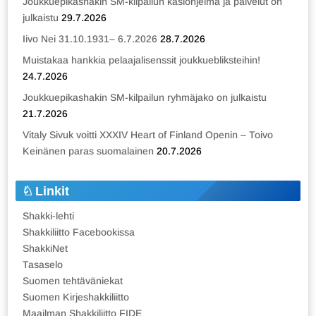
Joukkuepikashakin SM-kilpailun käsiohjelma ja palvelut on
julkaistu
29.7.2026
Iivo Nei 31.10.1931– 6.7.2026
28.7.2026
Muistakaa hankkia pelaajalisenssit joukkuebliksteihin!
24.7.2026
Joukkuepikashakin SM-kilpailun ryhmäjako on julkaistu
21.7.2026
Vitaly Sivuk voitti XXXIV Heart of Finland Openin – Toivo
Keinänen paras suomalainen
20.7.2026
Linkit
Shakki-lehti
Shakkiliitto Facebookissa
ShakkiNet
Tasaselo
Suomen tehtäväniekat
Suomen Kirjeshakkiliitto
Maailman Shakkiliitto FIDE