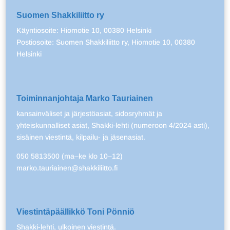
Suomen Shakkiliitto ry
Käyntiosoite: Hiomotie 10, 00380 Helsinki
Postiosoite: Suomen Shakkiliitto ry, Hiomotie 10, 00380
Helsinki
Toiminnanjohtaja Marko Tauriainen
kansainväliset ja järjestöasiat, sidosryhmät ja
yhteiskunnalliset asiat, Shakki-lehti (numeroon 4/2024 asti),
sisäinen viestintä, kilpailu- ja jäsenasiat.
050 5813500 (ma–ke klo 10–12)
marko.tauriainen@shakkiliitto.fi
Viestintäpäällikkö Toni Pönniö
Shakki-lehti, ulkoinen viestintä.