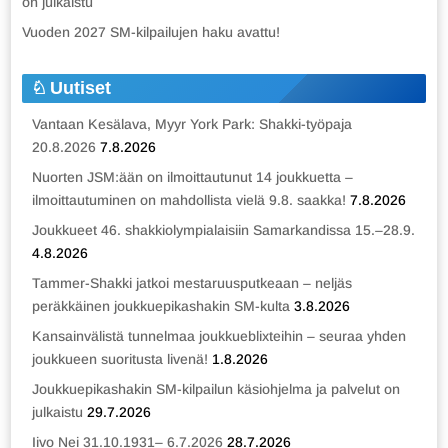
on julkaistu
Vuoden 2027 SM-kilpailujen haku avattu!
Uutiset
Vantaan Kesälava, Myyr York Park: Shakki-työpaja
20.8.2026
7.8.2026
Nuorten JSM:ään on ilmoittautunut 14 joukkuetta –
ilmoittautuminen on mahdollista vielä 9.8. saakka!
7.8.2026
Joukkueet 46. shakkiolympialaisiin Samarkandissa 15.–28.9.
4.8.2026
Tammer-Shakki jatkoi mestaruusputkeaan – neljäs
peräkkäinen joukkuepikashakin SM-kulta
3.8.2026
Kansainvälistä tunnelmaa joukkueblixteihin – seuraa yhden
joukkueen suoritusta livenä!
1.8.2026
Joukkuepikashakin SM-kilpailun käsiohjelma ja palvelut on
julkaistu
29.7.2026
Iivo Nei 31.10.1931– 6.7.2026
28.7.2026