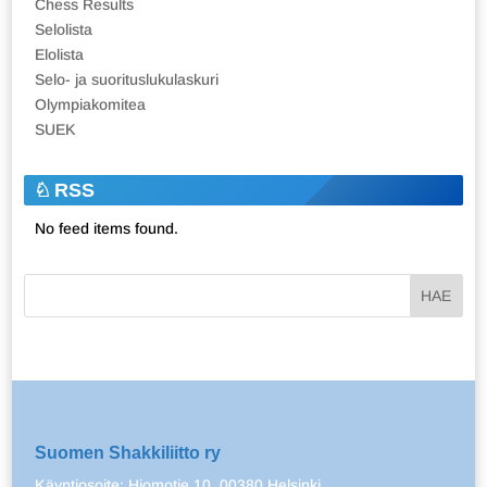
Chess Results
Selolista
Elolista
Selo- ja suorituslukulaskuri
Olympiakomitea
SUEK
RSS
No feed items found.
Suomen Shakkiliitto ry
Käyntiosoite: Hiomotie 10, 00380 Helsinki