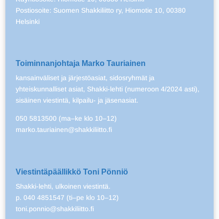
Postiosoite: Suomen Shakkiliitto ry, Hiomotie 10, 00380
Helsinki
Toiminnanjohtaja Marko Tauriainen
kansainväliset ja järjestöasiat, sidosryhmät ja
yhteiskunnalliset asiat, Shakki-lehti (numeroon 4/2024 asti),
sisäinen viestintä, kilpailu- ja jäsenasiat.
050 5813500 (ma–ke klo 10–12)
marko.tauriainen@shakkiliitto.fi
Viestintäpäällikkö Toni Pönniö
Shakki-lehti, ulkoinen viestintä.
p. 040 4851547 (ti–pe klo 10–12)
toni.ponnio@shakkiliitto.fi