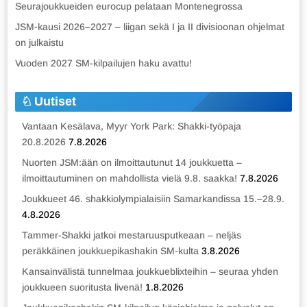
Seurajoukkueiden eurocup pelataan Montenegrossa
JSM-kausi 2026–2027 – liigan sekä I ja II divisioonan ohjelmat
on julkaistu
Vuoden 2027 SM-kilpailujen haku avattu!
Uutiset
Vantaan Kesälava, Myyr York Park: Shakki-työpaja
20.8.2026
7.8.2026
Nuorten JSM:ään on ilmoittautunut 14 joukkuetta –
ilmoittautuminen on mahdollista vielä 9.8. saakka!
7.8.2026
Joukkueet 46. shakkiolympialaisiin Samarkandissa 15.–28.9.
4.8.2026
Tammer-Shakki jatkoi mestaruusputkeaan – neljäs
peräkkäinen joukkuepikashakin SM-kulta
3.8.2026
Kansainvälistä tunnelmaa joukkueblixteihin – seuraa yhden
joukkueen suoritusta livenä!
1.8.2026