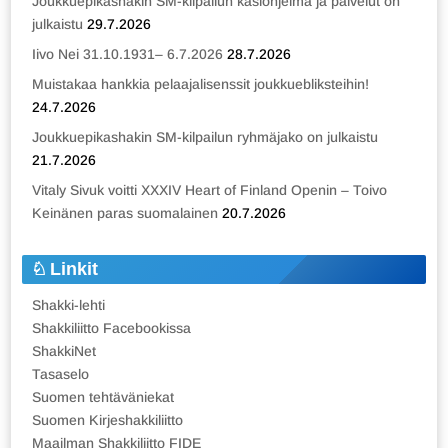
Joukkuepikashakin SM-kilpailun käsiohjelma ja palvelut on
julkaistu
29.7.2026
Iivo Nei 31.10.1931– 6.7.2026
28.7.2026
Muistakaa hankkia pelaajalisenssit joukkuebliksteihin!
24.7.2026
Joukkuepikashakin SM-kilpailun ryhmäjako on julkaistu
21.7.2026
Vitaly Sivuk voitti XXXIV Heart of Finland Openin – Toivo
Keinänen paras suomalainen
20.7.2026
Linkit
Shakki-lehti
Shakkiliitto Facebookissa
ShakkiNet
Tasaselo
Suomen tehtäväniekat
Suomen Kirjeshakkiliitto
Maailman Shakkiliitto FIDE