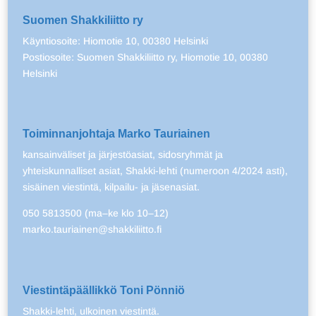
Suomen Shakkiliitto ry
Käyntiosoite: Hiomotie 10, 00380 Helsinki
Postiosoite: Suomen Shakkiliitto ry, Hiomotie 10, 00380
Helsinki
Toiminnanjohtaja Marko Tauriainen
kansainväliset ja järjestöasiat, sidosryhmät ja
yhteiskunnalliset asiat, Shakki-lehti (numeroon 4/2024 asti),
sisäinen viestintä, kilpailu- ja jäsenasiat.
050 5813500 (ma–ke klo 10–12)
marko.tauriainen@shakkiliitto.fi
Viestintäpäällikkö Toni Pönniö
Shakki-lehti, ulkoinen viestintä.