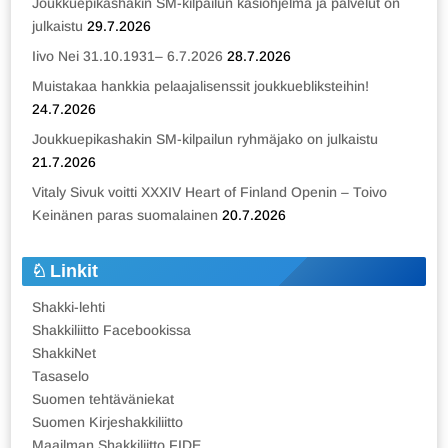
Joukkuepikashakin SM-kilpailun käsiohjelma ja palvelut on
julkaistu
29.7.2026
Iivo Nei 31.10.1931– 6.7.2026
28.7.2026
Muistakaa hankkia pelaajalisenssit joukkuebliksteihin!
24.7.2026
Joukkuepikashakin SM-kilpailun ryhmäjako on julkaistu
21.7.2026
Vitaly Sivuk voitti XXXIV Heart of Finland Openin – Toivo
Keinänen paras suomalainen
20.7.2026
Linkit
Shakki-lehti
Shakkiliitto Facebookissa
ShakkiNet
Tasaselo
Suomen tehtäväniekat
Suomen Kirjeshakkiliitto
Maailman Shakkiliitto FIDE