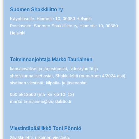
Suomen Shakkiliitto ry
Käyntiosoite: Hiomotie 10, 00380 Helsinki
Postiosoite: Suomen Shakkiliitto ry, Hiomotie 10, 00380
Helsinki
Toiminnanjohtaja Marko Tauriainen
kansainväliset ja järjestöasiat, sidosryhmät ja
yhteiskunnalliset asiat, Shakki-lehti (numeroon 4/2024 asti),
sisäinen viestintä, kilpailu- ja jäsenasiat.
050 5813500 (ma–ke klo 10–12)
marko.tauriainen@shakkiliitto.fi
Viestintäpäällikkö Toni Pönniö
Shakki-lehti, ulkoinen viestintä.