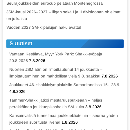
Seurajoukkueiden eurocup pelataan Montenegrossa
JSM-kausi 2026–2027 – liigan sekä I ja II divisioonan ohjelmat
on julkaistu
Vuoden 2027 SM-kilpailujen haku avattu!
Uutiset
Vantaan Kesälava, Myyr York Park: Shakki-työpaja
20.8.2026
7.8.2026
Nuorten JSM:ään on ilmoittautunut 14 joukkuetta –
ilmoittautuminen on mahdollista vielä 9.8. saakka!
7.8.2026
Joukkueet 46. shakkiolympialaisiin Samarkandissa 15.–28.9.
4.8.2026
Tammer-Shakki jatkoi mestaruusputkeaan – neljäs
peräkkäinen joukkuepikashakin SM-kulta
3.8.2026
Kansainvälistä tunnelmaa joukkueblixteihin – seuraa yhden
joukkueen suoritusta livenä!
1.8.2026