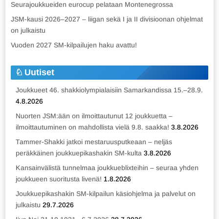
Seurajoukkueiden eurocup pelataan Montenegrossa
JSM-kausi 2026–2027 – liigan sekä I ja II divisioonan ohjelmat
on julkaistu
Vuoden 2027 SM-kilpailujen haku avattu!
Uutiset
Joukkueet 46. shakkiolympialaisiin Samarkandissa 15.–28.9.
4.8.2026
Nuorten JSM:ään on ilmoittautunut 12 joukkuetta –
ilmoittautuminen on mahdollista vielä 9.8. saakka!
3.8.2026
Tammer-Shakki jatkoi mestaruusputkeaan – neljäs
peräkkäinen joukkuepikashakin SM-kulta
3.8.2026
Kansainvälistä tunnelmaa joukkueblixteihin – seuraa yhden
joukkueen suoritusta livenä!
1.8.2026
Joukkuepikashakin SM-kilpailun käsiohjelma ja palvelut on
julkaistu
29.7.2026