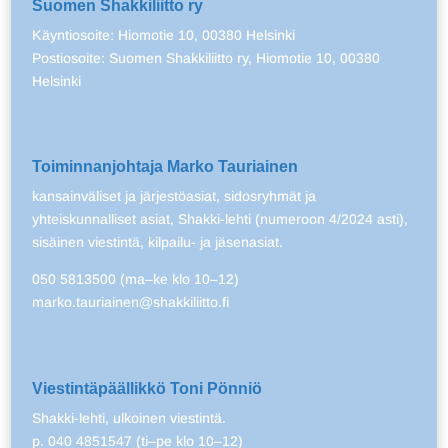
Suomen Shakkiliitto ry
Käyntiosoite: Hiomotie 10, 00380 Helsinki
Postiosoite: Suomen Shakkiliitto ry, Hiomotie 10, 00380
Helsinki
Toiminnanjohtaja Marko Tauriainen
kansainväliset ja järjestöasiat, sidosryhmät ja
yhteiskunnalliset asiat, Shakki-lehti (numeroon 4/2024 asti),
sisäinen viestintä, kilpailu- ja jäsenasiat.
050 5813500 (ma–ke klo 10–12)
marko.tauriainen@shakkiliitto.fi
Viestintäpäällikkö Toni Pönniö
Shakki-lehti, ulkoinen viestintä.
p. 040 4851547 (ti–pe klo 10–12)