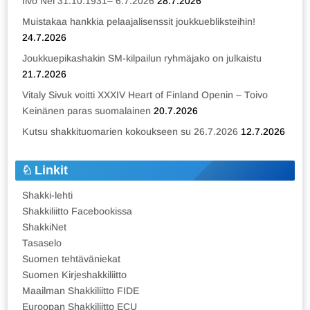
Iivo Nei 31.10.1931– 6.7.2026
28.7.2026
Muistakaa hankkia pelaajalisenssit joukkuebliksteihin!
24.7.2026
Joukkuepikashakin SM-kilpailun ryhmäjako on julkaistu
21.7.2026
Vitaly Sivuk voitti XXXIV Heart of Finland Openin – Toivo
Keinänen paras suomalainen
20.7.2026
Kutsu shakkituomarien kokoukseen su 26.7.2026
12.7.2026
Linkit
Shakki-lehti
Shakkiliitto Facebookissa
ShakkiNet
Tasaselo
Suomen tehtäväniekat
Suomen Kirjeshakkiliitto
Maailman Shakkiliitto FIDE
Euroopan Shakkiliitto ECU