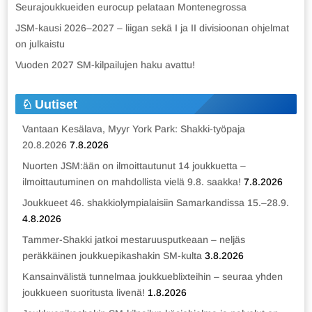
Seurajoukkueiden eurocup pelataan Montenegrossa
JSM-kausi 2026–2027 – liigan sekä I ja II divisioonan ohjelmat
on julkaistu
Vuoden 2027 SM-kilpailujen haku avattu!
Uutiset
Vantaan Kesälava, Myyr York Park: Shakki-työpaja
20.8.2026
7.8.2026
Nuorten JSM:ään on ilmoittautunut 14 joukkuetta –
ilmoittautuminen on mahdollista vielä 9.8. saakka!
7.8.2026
Joukkueet 46. shakkiolympialaisiin Samarkandissa 15.–28.9.
4.8.2026
Tammer-Shakki jatkoi mestaruusputkeaan – neljäs
peräkkäinen joukkuepikashakin SM-kulta
3.8.2026
Kansainvälistä tunnelmaa joukkueblixteihin – seuraa yhden
joukkueen suoritusta livenä!
1.8.2026