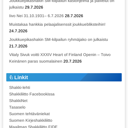
Joukkuepikashakin SM-kilpailun käsiohjelma ja palvelut on
julkaistu
29.7.2026
Iivo Nei 31.10.1931– 6.7.2026
28.7.2026
Muistakaa hankkia pelaajalisenssit joukkuebliksteihin!
24.7.2026
Joukkuepikashakin SM-kilpailun ryhmäjako on julkaistu
21.7.2026
Vitaly Sivuk voitti XXXIV Heart of Finland Openin – Toivo
Keinänen paras suomalainen
20.7.2026
Linkit
Shakki-lehti
Shakkiliitto Facebookissa
ShakkiNet
Tasaselo
Suomen tehtäväniekat
Suomen Kirjeshakkiliitto
Maailman Shakkiliitto FIDE