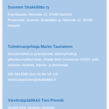
Suomen Shakkiliitto ry
Käyntiosoite: Hiomotie 10, 00380 Helsinki
Postiosoite: Suomen Shakkiliitto ry, Hiomotie 10, 00380
Helsinki
Toiminnanjohtaja Marko Tauriainen
kansainväliset ja järjestöasiat, sidosryhmät ja
yhteiskunnalliset asiat, Shakki-lehti (numeroon 4/2024 asti),
sisäinen viestintä, kilpailu- ja jäsenasiat.
050 5813500 (ma–ke klo 10–12)
marko.tauriainen@shakkiliitto.fi
Viestintäpäällikkö Toni Pönniö
Shakki-lehti, ulkoinen viestintä.