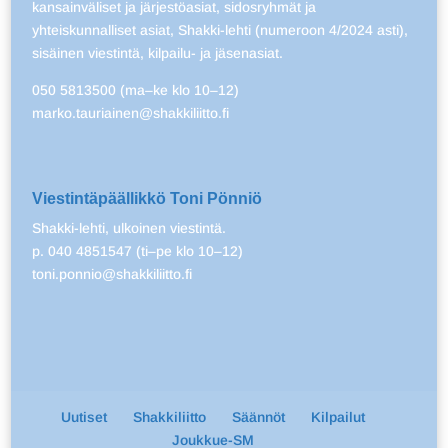
kansainväliset ja järjestöasiat, sidosryhmät ja
yhteiskunnalliset asiat, Shakki-lehti (numeroon 4/2024 asti),
sisäinen viestintä, kilpailu- ja jäsenasiat.
050 5813500 (ma–ke klo 10–12)
marko.tauriainen@shakkiliitto.fi
Viestintäpäällikkö Toni Pönniö
Shakki-lehti, ulkoinen viestintä.
p. 040 4851547 (ti–pe klo 10–12)
toni.ponnio@shakkiliitto.fi
Uutiset
Shakkiliitto
Säännöt
Kilpailut
Joukkue-SM