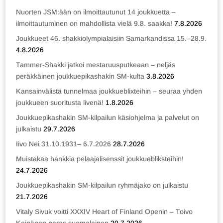
Nuorten JSM:ään on ilmoittautunut 14 joukkuetta –
ilmoittautuminen on mahdollista vielä 9.8. saakka!
7.8.2026
Joukkueet 46. shakkiolympialaisiin Samarkandissa 15.–28.9.
4.8.2026
Tammer-Shakki jatkoi mestaruusputkeaan – neljäs
peräkkäinen joukkuepikashakin SM-kulta
3.8.2026
Kansainvälistä tunnelmaa joukkueblixteihin – seuraa yhden
joukkueen suoritusta livenä!
1.8.2026
Joukkuepikashakin SM-kilpailun käsiohjelma ja palvelut on
julkaistu
29.7.2026
Iivo Nei 31.10.1931– 6.7.2026
28.7.2026
Muistakaa hankkia pelaajalisenssit joukkuebliksteihin!
24.7.2026
Joukkuepikashakin SM-kilpailun ryhmäjako on julkaistu
21.7.2026
Vitaly Sivuk voitti XXXIV Heart of Finland Openin – Toivo