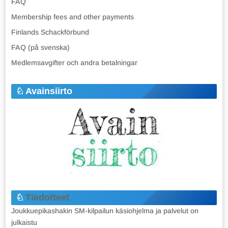
FAQ
Membership fees and other payments
Finlands Schackförbund
FAQ (på svenska)
Medlemsavgifter och andra betalningar
Avainsiirto
Tiedotteet
Joukkuepikashakin SM-kilpailun käsiohjelma ja palvelut on
julkaistu