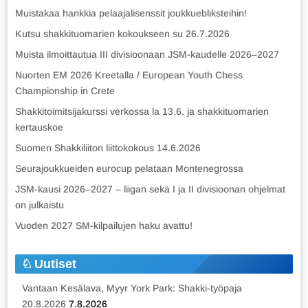
Muistakaa hankkia pelaajalisenssit joukkuebliksteihin!
Kutsu shakkituomarien kokoukseen su 26.7.2026
Muista ilmoittautua III divisioonaan JSM-kaudelle 2026–2027
Nuorten EM 2026 Kreetalla / European Youth Chess
Championship in Crete
Shakkitoimitsijakurssi verkossa la 13.6. ja shakkituomarien
kertauskoe
Suomen Shakkiliiton liittokokous 14.6.2026
Seurajoukkueiden eurocup pelataan Montenegrossa
JSM-kausi 2026–2027 – liigan sekä I ja II divisioonan ohjelmat
on julkaistu
Vuoden 2027 SM-kilpailujen haku avattu!
Uutiset
Vantaan Kesälava, Myyr York Park: Shakki-työpaja
20.8.2026
7.8.2026