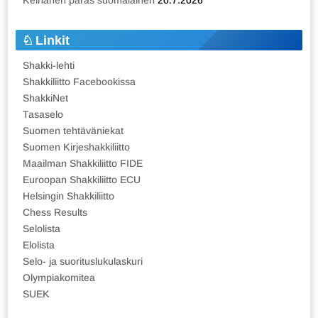
Keinänen paras suomalainen
20.7.2026
Linkit
Shakki-lehti
Shakkiliitto Facebookissa
ShakkiNet
Tasaselo
Suomen tehtäväniekat
Suomen Kirjeshakkiliitto
Maailman Shakkiliitto FIDE
Euroopan Shakkiliitto ECU
Helsingin Shakkiliitto
Chess Results
Selolista
Elolista
Selo- ja suorituslukulaskuri
Olympiakomitea
SUEK