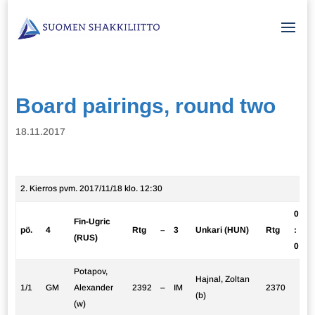
Board pairings, round two
18.11.2017
2. Kierros pvm. 2017/11/18 klo. 12:30
0
Fin-Ugric
pö.
4
Rtg
–
3
Unkari (HUN)
Rtg
:
(RUS)
0
Potapov,
Hajnal, Zoltan
1/1
GM
Alexander
2392
–
IM
2370
(b)
(w)