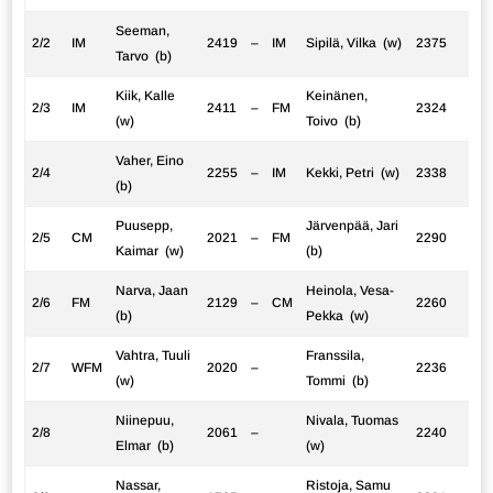
Seeman,
2/2
IM
2419
–
IM
Sipilä, Vilka (w)
2375
Tarvo (b)
Kiik, Kalle
Keinänen,
2/3
IM
2411
–
FM
2324
(w)
Toivo (b)
Vaher, Eino
2/4
2255
–
IM
Kekki, Petri (w)
2338
(b)
Puusepp,
Järvenpää, Jari
2/5
CM
2021
–
FM
2290
Kaimar (w)
(b)
Narva, Jaan
Heinola, Vesa-
2/6
FM
2129
–
CM
2260
(b)
Pekka (w)
Vahtra, Tuuli
Franssila,
2/7
WFM
2020
–
2236
(w)
Tommi (b)
Niinepuu,
Nivala, Tuomas
2/8
2061
–
2240
Elmar (b)
(w)
Nassar,
Ristoja, Samu