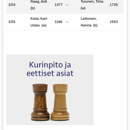
Raag, Ardi
Turunen, Tiina
2/24
1477
–
1726
(b)
(w)
Kolar, Karl-
Laihonen,
2/25
1166
–
1553
Ustav (w)
Hanna (b)