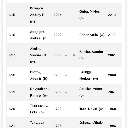
Kolegov,
Guba, Miklos
1/15
Andrey E.
2024
–
2214
(b)
(w)
Sergejev,
1/16
2002
–
Feher, Attila (w)
2115
Aleksei (b)
Akulin,
Bartha, Sandor
1/17
Vladimir B.
1969
–
FM
2061
(b)
(w)
Bratov,
Szilagyi,
1/18
1790
–
2068
Ademir (b)
Norbert (w)
Devyatkina,
Szukics, Adam
1/19
1756
–
2061
Rimma (w)
(b)
Trubatcheva,
1/20
1739
–
Tran, David (w)
1968
Lidia (b)
Terjajeva,
Juhasz, Mihaly
1/21
1723
–
1998