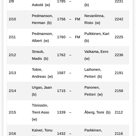
2/9
1785
–
2231
Askold (w)
(b)
Pedmanson,
Nevanlinna,
2/10
1756
–
FM
2242
Herman (b)
Risto (w)
Pedmanson,
Pulkkinen, Kari
2/11
1760
–
FM
2225
Albert (w)
(b)
Straub,
Valkama, Eero
2/12
1762
–
2236
Madis (b)
(w)
Tobre,
Laihonen,
2/13
1587
–
2191
Andreas (w)
Petteri (b)
Urgas, Jaan
Paronen,
2/14
1715
–
2156
(b)
Petteri (w)
Tönissön,
2/15
Trent Asso
1339
–
Åberg, Tomi (b)
2112
(w)
Kalvet, Tonu
Parkkinen,
2/16
1432
–
2116