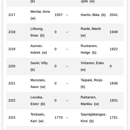
(b)
Jyrki (w)
Merilai, Arne
2/17
1557
–
Hartio, Ilkka (b)
2041
(w)
Lilleorg,
Ranki, Martti
2/18
0
–
1949
Ilmar (b)
(w)
Aunver,
Ruotanen,
2/19
0
–
1922
Indrek (w)
Helge (b)
Saviir, Villy
Virtanen, Esko
2/20
0
–
0
(b)
(w)
Murutalu,
Taipale, Reijo
2/21
0
–
1836
Aavo (w)
(b)
Leuska,
Raitanen,
2/22
0
–
1931
Ester (b)
Markku (w)
Teräsalo,
Saynäjäkangas,
2/23
1770
–
1751
Kari (w)
Kirsi (b)