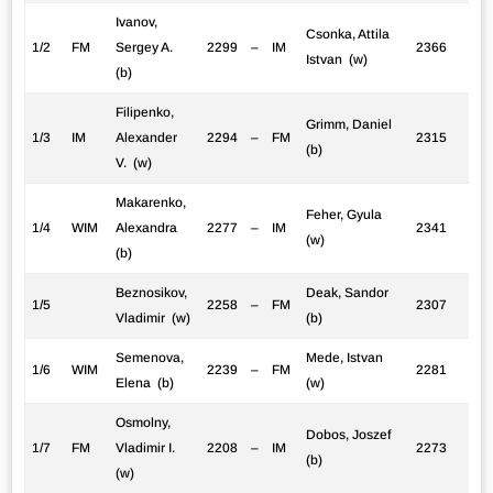
Ivanov,
Csonka, Attila
1/2
FM
Sergey A.
2299
–
IM
2366
Istvan (w)
(b)
Filipenko,
Grimm, Daniel
1/3
IM
Alexander
2294
–
FM
2315
(b)
V. (w)
Makarenko,
Feher, Gyula
1/4
WIM
Alexandra
2277
–
IM
2341
(w)
(b)
Beznosikov,
Deak, Sandor
1/5
2258
–
FM
2307
Vladimir (w)
(b)
Semenova,
Mede, Istvan
1/6
WIM
2239
–
FM
2281
Elena (b)
(w)
Osmolny,
Dobos, Joszef
1/7
FM
Vladimir I.
2208
–
IM
2273
(b)
(w)