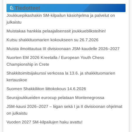
Tiedotteet
Joukkuepikashakin SM-kilpailun käsiohjelma ja palvelut on
julkaistu
Muistakaa hankkia pelaajalisenssit joukkuebliksteihin!
Kutsu shakkituomarien kokoukseen su 26.7.2026
Muista ilmoittautua III divisioonaan JSM-kaudelle 2026–2027
Nuorten EM 2026 Kreetalla / European Youth Chess
Championship in Crete
Shakkitoimitsijakurssi verkossa la 13.6. ja shakkituomarien
kertauskoe
Suomen Shakkiliiton liittokokous 14.6.2026
Seurajoukkueiden eurocup pelataan Montenegrossa
JSM-kausi 2026–2027 – liigan sekä I ja II divisioonan ohjelmat
on julkaistu
Vuoden 2027 SM-kilpailujen haku avattu!