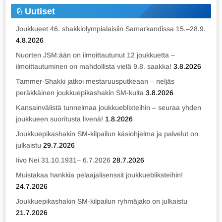
Uutiset
Joukkueet 46. shakkiolympialaisiin Samarkandissa 15.–28.9.
4.8.2026
Nuorten JSM:ään on ilmoittautunut 12 joukkuetta –
ilmoittautuminen on mahdollista vielä 9.8. saakka!
3.8.2026
Tammer-Shakki jatkoi mestaruusputkeaan – neljäs
peräkkäinen joukkuepikashakin SM-kulta
3.8.2026
Kansainvälistä tunnelmaa joukkueblixteihin – seuraa yhden
joukkueen suoritusta livenä!
1.8.2026
Joukkuepikashakin SM-kilpailun käsiohjelma ja palvelut on
julkaistu
29.7.2026
Iivo Nei 31.10.1931– 6.7.2026
28.7.2026
Muistakaa hankkia pelaajalisenssit joukkuebliksteihin!
24.7.2026
Joukkuepikashakin SM-kilpailun ryhmäjako on julkaistu
21.7.2026