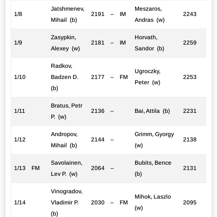
Jatshmenev,
Meszaros,
1/8
2191
–
IM
2243
Mihail (b)
Andras (w)
Zasypkin,
Horvath,
1/9
2181
–
IM
2259
Alexey (w)
Sandor (b)
Radkov,
Ugroczky,
1/10
Badzen D.
2177
–
FM
2253
Peter (w)
(b)
Bratus, Petr
1/11
2136
–
Bai, Attila (b)
2231
P. (w)
Andropov,
Grimm, Gyorgy
1/12
2144
–
2138
Mihail (b)
(w)
Savolainen,
Bubits, Bence
1/13
FM
2064
–
2131
Lev P. (w)
(b)
Vinogradov,
Mihok, Laszlo
1/14
Vladimir P.
2030
–
FM
2095
(w)
(b)