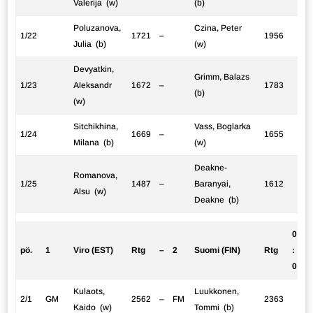
Valerija (w)
(b)
Poluzanova,
Czina, Peter
1/22
1721
–
1956
Julia (b)
(w)
Devyatkin,
Grimm, Balazs
1/23
Aleksandr
1672
–
1783
(b)
(w)
Sitchikhina,
Vass, Boglarka
1/24
1669
–
1655
Milana (b)
(w)
Deakne-
Romanova,
1/25
1487
–
Baranyai,
1612
Alsu (w)
Deakne (b)
0
pö.
1
Viro (EST)
Rtg
–
2
Suomi (FIN)
Rtg
:
0
Kulaots,
Luukkonen,
2/1
GM
2562
–
FM
2363
Kaido (w)
Tommi (b)