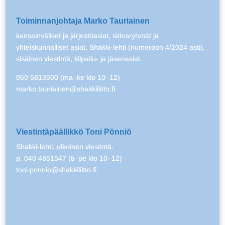
Toiminnanjohtaja Marko Tauriainen
kansainväliset ja järjestöasiat, sidosryhmät ja
yhteiskunnalliset asiat, Shakki-lehti (numeroon 4/2024 asti),
sisäinen viestintä, kilpailu- ja jäsenasiat.
050 5813500 (ma–ke klo 10–12)
marko.tauriainen@shakkiliitto.fi
Viestintäpäällikkö Toni Pönniö
Shakki-lehti, ulkoinen viestintä.
p. 040 4851547 (ti–pe klo 10–12)
toni.ponnio@shakkiliitto.fi