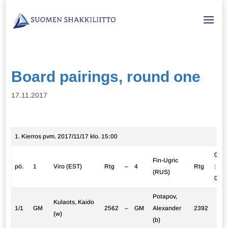
Board pairings, round one
17.11.2017
1. Kierros pvm. 2017/11/17 klo. 15:00
0
Fin-Ugric
pö.
1
Viro (EST)
Rtg
–
4
Rtg
:
(RUS)
0
Potapov,
Kulaots, Kaido
1/1
GM
2562
–
GM
Alexander
2392
(w)
(b)