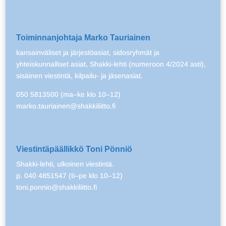
Toiminnanjohtaja Marko Tauriainen
kansainväliset ja järjestöasiat, sidosryhmät ja
yhteiskunnalliset asiat, Shakki-lehti (numeroon 4/2024 asti),
sisäinen viestintä, kilpailu- ja jäsenasiat.
050 5813500 (ma–ke klo 10–12)
marko.tauriainen@shakkiliitto.fi
Viestintäpäällikkö Toni Pönniö
Shakki-lehti, ulkoinen viestintä.
p. 040 4851547 (ti–pe klo 10–12)
toni.ponnio@shakkiliitto.fi