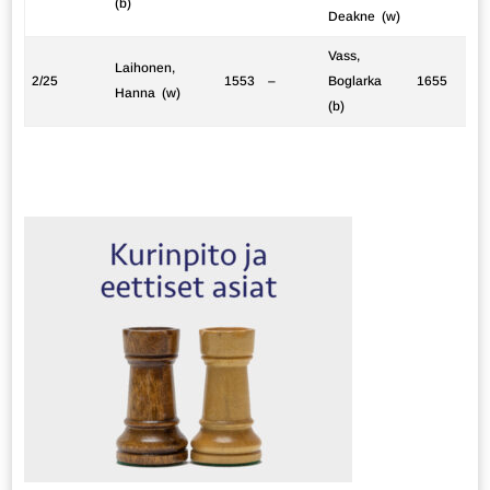
(b)
Deakne (w)
Vass,
Laihonen,
2/25
1553
–
Boglarka
1655
Hanna (w)
(b)