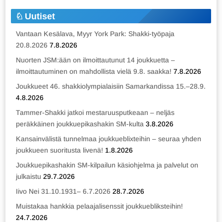
Uutiset
Vantaan Kesälava, Myyr York Park: Shakki-työpaja
20.8.2026
7.8.2026
Nuorten JSM:ään on ilmoittautunut 14 joukkuetta –
ilmoittautuminen on mahdollista vielä 9.8. saakka!
7.8.2026
Joukkueet 46. shakkiolympialaisiin Samarkandissa 15.–28.9.
4.8.2026
Tammer-Shakki jatkoi mestaruusputkeaan – neljäs
peräkkäinen joukkuepikashakin SM-kulta
3.8.2026
Kansainvälistä tunnelmaa joukkueblixteihin – seuraa yhden
joukkueen suoritusta livenä!
1.8.2026
Joukkuepikashakin SM-kilpailun käsiohjelma ja palvelut on
julkaistu
29.7.2026
Iivo Nei 31.10.1931– 6.7.2026
28.7.2026
Muistakaa hankkia pelaajalisenssit joukkuebliksteihin!
24.7.2026