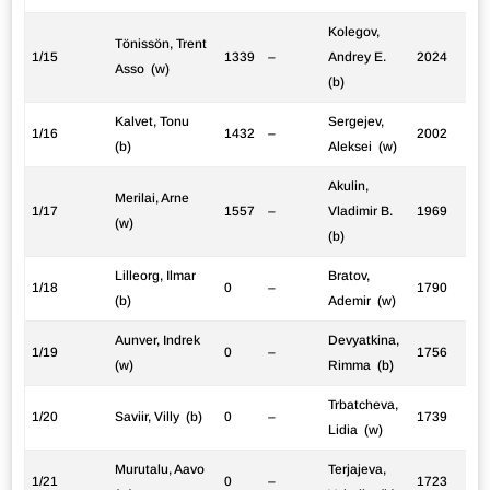
Kolegov,
Tönissön, Trent
1/15
1339
–
Andrey E.
2024
Asso (w)
(b)
Kalvet, Tonu
Sergejev,
1/16
1432
–
2002
(b)
Aleksei (w)
Akulin,
Merilai, Arne
1/17
1557
–
Vladimir B.
1969
(w)
(b)
Lilleorg, Ilmar
Bratov,
1/18
0
–
1790
(b)
Ademir (w)
Aunver, Indrek
Devyatkina,
1/19
0
–
1756
(w)
Rimma (b)
Trbatcheva,
1/20
Saviir, Villy (b)
0
–
1739
Lidia (w)
Murutalu, Aavo
Terjajeva,
1/21
0
–
1723