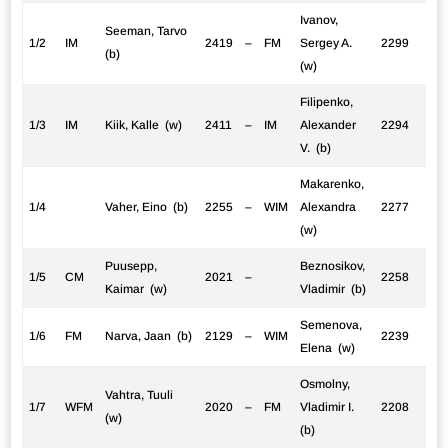
Ivanov,
Seeman, Tarvo
1/2
IM
2419
–
FM
Sergey A.
2299
(b)
(w)
Filipenko,
1/3
IM
Kiik, Kalle (w)
2411
–
IM
Alexander
2294
V. (b)
Makarenko,
1/4
Vaher, Eino (b)
2255
–
WIM
Alexandra
2277
(w)
Puusepp,
Beznosikov,
1/5
CM
2021
–
2258
Kaimar (w)
Vladimir (b)
Semenova,
1/6
FM
Narva, Jaan (b)
2129
–
WIM
2239
Elena (w)
Osmolny,
Vahtra, Tuuli
1/7
WFM
2020
–
FM
Vladimir I.
2208
(w)
(b)