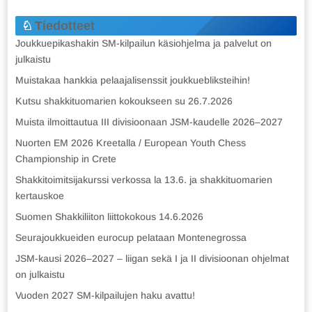
Tiedotteet
Joukkuepikashakin SM-kilpailun käsiohjelma ja palvelut on
julkaistu
Muistakaa hankkia pelaajalisenssit joukkuebliksteihin!
Kutsu shakkituomarien kokoukseen su 26.7.2026
Muista ilmoittautua III divisioonaan JSM-kaudelle 2026–2027
Nuorten EM 2026 Kreetalla / European Youth Chess
Championship in Crete
Shakkitoimitsijakurssi verkossa la 13.6. ja shakkituomarien
kertauskoe
Suomen Shakkiliiton liittokokous 14.6.2026
Seurajoukkueiden eurocup pelataan Montenegrossa
JSM-kausi 2026–2027 – liigan sekä I ja II divisioonan ohjelmat
on julkaistu
Vuoden 2027 SM-kilpailujen haku avattu!