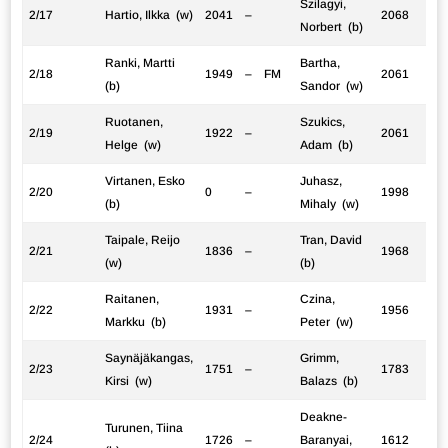
Szilagyi,
2/17
Hartio, Ilkka (w)
2041
–
2068
Norbert (b)
Ranki, Martti
Bartha,
2/18
1949
–
FM
2061
(b)
Sandor (w)
Ruotanen,
Szukics,
2/19
1922
–
2061
Helge (w)
Adam (b)
Virtanen, Esko
Juhasz,
2/20
0
–
1998
(b)
Mihaly (w)
Taipale, Reijo
Tran, David
2/21
1836
–
1968
(w)
(b)
Raitanen,
Czina,
2/22
1931
–
1956
Markku (b)
Peter (w)
Saynäjäkangas,
Grimm,
2/23
1751
–
1783
Kirsi (w)
Balazs (b)
Deakne-
Turunen, Tiina
2/24
1726
–
Baranyai,
1612