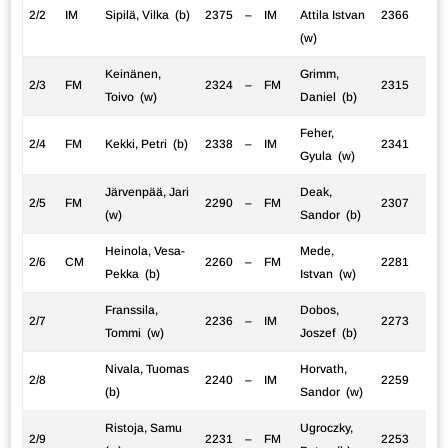
2/2
IM
Sipilä, Vilka (b)
2375
–
IM
Attila Istvan
2366
(w)
Keinänen,
Grimm,
2/3
FM
2324
–
FM
2315
Toivo (w)
Daniel (b)
Feher,
2/4
FM
Kekki, Petri (b)
2338
–
IM
2341
Gyula (w)
Järvenpää, Jari
Deak,
2/5
FM
2290
–
FM
2307
(w)
Sandor (b)
Heinola, Vesa-
Mede,
2/6
CM
2260
–
FM
2281
Pekka (b)
Istvan (w)
Franssila,
Dobos,
2/7
2236
–
IM
2273
Tommi (w)
Joszef (b)
Nivala, Tuomas
Horvath,
2/8
2240
–
IM
2259
(b)
Sandor (w)
Ristoja, Samu
Ugroczky,
2/9
2231
–
FM
2253