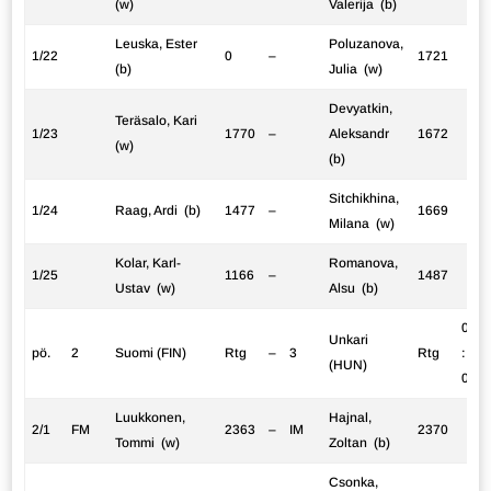
(w)
Valerija (b)
Leuska, Ester
Poluzanova,
1/22
0
–
1721
(b)
Julia (w)
Devyatkin,
Teräsalo, Kari
1/23
1770
–
Aleksandr
1672
(w)
(b)
Sitchikhina,
1/24
Raag, Ardi (b)
1477
–
1669
Milana (w)
Kolar, Karl-
Romanova,
1/25
1166
–
1487
Ustav (w)
Alsu (b)
0
Unkari
pö.
2
Suomi (FIN)
Rtg
–
3
Rtg
:
(HUN)
0
Luukkonen,
Hajnal,
2/1
FM
2363
–
IM
2370
Tommi (w)
Zoltan (b)
Csonka,