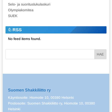
Selo- ja suorituslukulaskuri
Olympiakomitea
SUEK
RSS
No feed items found.
Suomen Shakkiliitto ry
Käyntiosoite: Hiomotie 10, 00380 Helsinki
Postiosoite: Suomen Shakkiliitto ry, Hiomotie 10, 00380
Helsinki