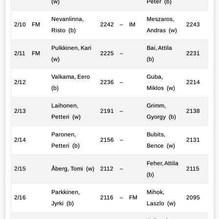
(w)
Peter (b)
Nevanlinna,
Meszaros,
2/10
FM
2242
–
IM
2243
Risto (b)
Andras (w)
Pulkkinen, Kari
Bai, Attila
2/11
FM
2225
–
2231
(w)
(b)
Valkama, Eero
Guba,
2/12
2236
–
2214
(b)
Miklos (w)
Laihonen,
Grimm,
2/13
2191
–
2138
Petteri (w)
Gyorgy (b)
Paronen,
Bubits,
2/14
2156
–
2131
Petteri (b)
Bence (w)
Feher, Attila
2/15
Åberg, Tomi (w)
2112
–
2115
(b)
Parkkinen,
Mihok,
2/16
2116
–
FM
2095
Jyrki (b)
Laszlo (w)