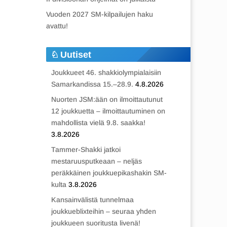
Vuoden 2027 SM-kilpailujen haku
avattu!
Uutiset
Joukkueet 46. shakkiolympialaisiin
Samarkandissa 15.–28.9.
4.8.2026
Nuorten JSM:ään on ilmoittautunut
12 joukkuetta – ilmoittautuminen on
mahdollista vielä 9.8. saakka!
3.8.2026
Tammer-Shakki jatkoi
mestaruusputkeaan – neljäs
peräkkäinen joukkuepikashakin SM-
kulta
3.8.2026
Kansainvälistä tunnelmaa
joukkueblixteihin – seuraa yhden
joukkueen suoritusta livenä!