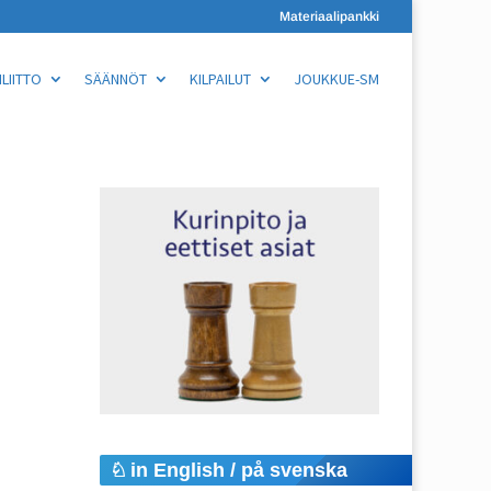
Materiaalipankki
LIITTO
SÄÄNNÖT
KILPAILUT
JOUKKUE-SM
in English / på svenska