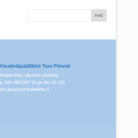
Viestintäpäällikkö Toni Pönniö
Shakki-lehti, ulkoinen viestintä.
p. 040 4851547 (ti–pe klo 10–12)
toni.ponnio@shakkiliitto.fi