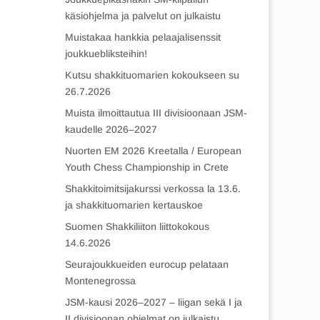
käsiohjelma ja palvelut on julkaistu
Muistakaa hankkia pelaajalisenssit
joukkuebliksteihin!
Kutsu shakkituomarien kokoukseen su
26.7.2026
Muista ilmoittautua III divisioonaan JSM-
kaudelle 2026–2027
Nuorten EM 2026 Kreetalla / European
Youth Chess Championship in Crete
Shakkitoimitsijakurssi verkossa la 13.6.
ja shakkituomarien kertauskoe
Suomen Shakkiliiton liittokokous
14.6.2026
Seurajoukkueiden eurocup pelataan
Montenegrossa
JSM-kausi 2026–2027 – liigan sekä I ja
II divisioonan ohjelmat on julkaistu