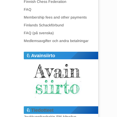
Finnish Chess Federation
FAQ
Membership fees and other payments
Finlands Schackförbund
FAQ (på svenska)
Medlemsavgifter och andra betalningar
Avainsiirto
Tiedotteet
Joukkuepikashakin SM-kilpailun