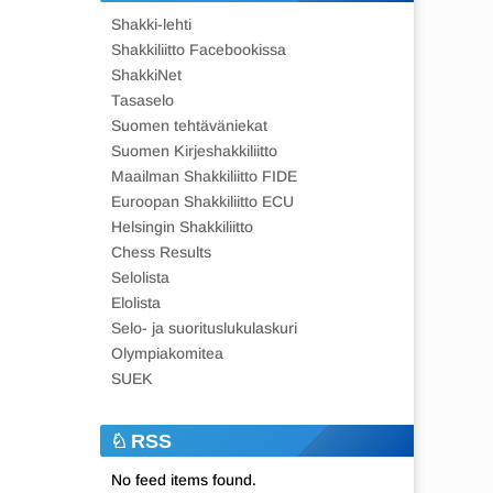
Shakki-lehti
Shakkiliitto Facebookissa
ShakkiNet
Tasaselo
Suomen tehtäväniekat
Suomen Kirjeshakkiliitto
Maailman Shakkiliitto FIDE
Euroopan Shakkiliitto ECU
Helsingin Shakkiliitto
Chess Results
Selolista
Elolista
Selo- ja suorituslukulaskuri
Olympiakomitea
SUEK
RSS
No feed items found.