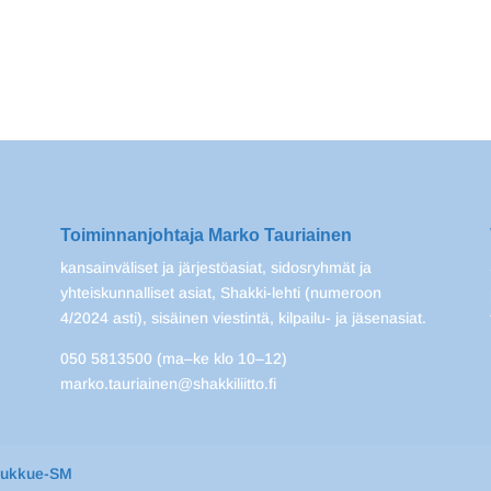
Toiminnanjohtaja Marko Tauriainen
kansainväliset ja järjestöasiat, sidosryhmät ja
yhteiskunnalliset asiat, Shakki-lehti (numeroon
4/2024 asti), sisäinen viestintä, kilpailu- ja jäsenasiat.
050 5813500 (ma–ke klo 10–12)
marko.tauriainen@shakkiliitto.fi
oukkue-SM