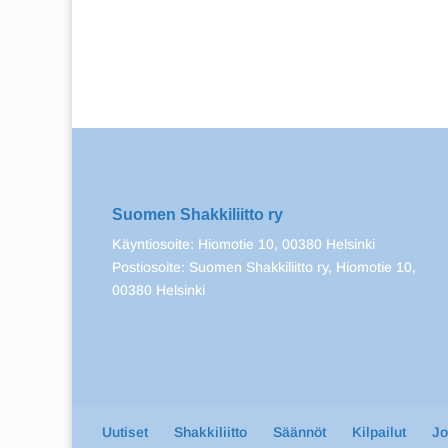
Suomen Shakkiliitto ry
Käyntiosoite: Hiomotie 10, 00380 Helsinki
Postiosoite: Suomen Shakkiliitto ry, Hiomotie 10,
00380 Helsinki
Uutiset
Shakkiliitto
Säännöt
Kilpailut
J