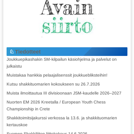
Tiedotteet
Joukkuepikashakin SM-kilpailun käsiohjelma ja palvelut on
julkaistu
Muistakaa hankkia pelaajalisenssit joukkuebliksteihin!
Kutsu shakkituomarien kokoukseen su 26.7.2026
Muista ilmoittautua III divisioonaan JSM-kaudelle 2026–2027
Nuorten EM 2026 Kreetalla / European Youth Chess
Championship in Crete
Shakkitoimitsijakurssi verkossa la 13.6. ja shakkituomarien
kertauskoe
Suomen Shakkiliiton liittokokous 14.6.2026