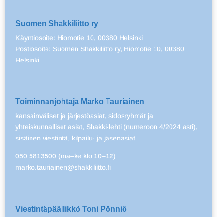
Suomen Shakkiliitto ry
Käyntiosoite: Hiomotie 10, 00380 Helsinki
Postiosoite: Suomen Shakkiliitto ry, Hiomotie 10, 00380
Helsinki
Toiminnanjohtaja Marko Tauriainen
kansainväliset ja järjestöasiat, sidosryhmät ja
yhteiskunnalliset asiat, Shakki-lehti (numeroon 4/2024 asti),
sisäinen viestintä, kilpailu- ja jäsenasiat.
050 5813500 (ma–ke klo 10–12)
marko.tauriainen@shakkiliitto.fi
Viestintäpäällikkö Toni Pönniö