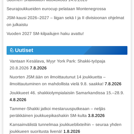
Seurajoukkueiden eurocup pelataan Montenegrossa
JSM-kausi 2026–2027 – liigan sekä I ja II divisioonan ohjelmat
on julkaistu
Vuoden 2027 SM-kilpailujen haku avattu!
Uutiset
Vantaan Kesälava, Myyr York Park: Shakki-työpaja
20.8.2026
7.8.2026
Nuorten JSM:ään on ilmoittautunut 14 joukkuetta –
ilmoittautuminen on mahdollista vielä 9.8. saakka!
7.8.2026
Joukkueet 46. shakkiolympialaisiin Samarkandissa 15.–28.9.
4.8.2026
Tammer-Shakki jatkoi mestaruusputkeaan – neljäs
peräkkäinen joukkuepikashakin SM-kulta
3.8.2026
Kansainvälistä tunnelmaa joukkueblixteihin – seuraa yhden
joukkueen suoritusta livenä!
1.8.2026