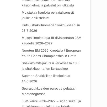
käsiohjelma ja palvelut on julkaistu
Muistakaa hankkia pelaajalisenssit
joukkuebliksteihin!
Kutsu shakkituomarien kokoukseen su
26.7.2026
Muista ilmoittautua III divisioonaan JSM-
kaudelle 2026–2027
Nuorten EM 2026 Kreetalla / European
Youth Chess Championship in Crete
Shakkitoimitsijakurssi verkossa la 13.6.
ja shakkituomarien kertauskoe
Suomen Shakkiliiton liittokokous
14.6.2026
Seurajoukkueiden eurocup pelataan
Montenegrossa
JSM-kausi 2026–2027 – liigan sekä I ja
II divisioonan ohjelmat on julkaistu