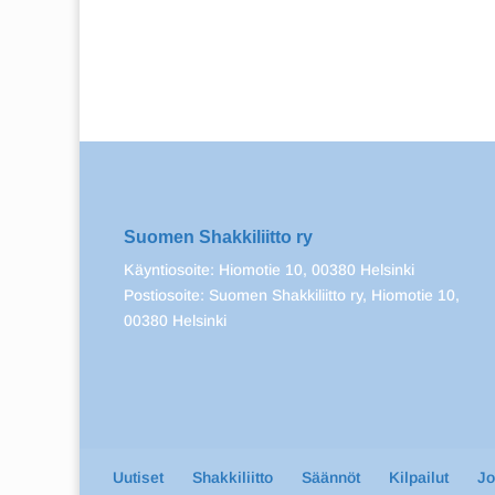
Suomen Shakkiliitto ry
Käyntiosoite: Hiomotie 10, 00380 Helsinki
Postiosoite: Suomen Shakkiliitto ry, Hiomotie 10,
00380 Helsinki
Uutiset
Shakkiliitto
Säännöt
Kilpailut
J