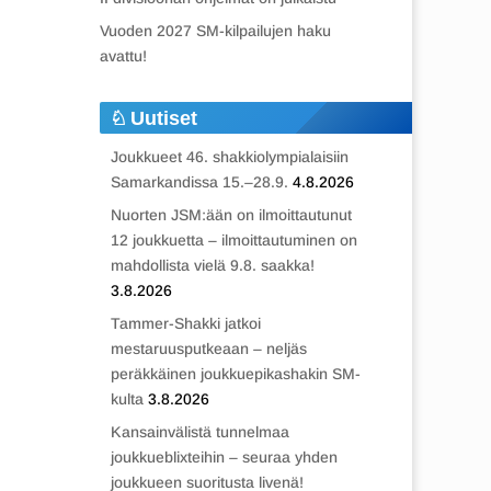
Vuoden 2027 SM-kilpailujen haku
avattu!
Uutiset
Joukkueet 46. shakkiolympialaisiin
Samarkandissa 15.–28.9.
4.8.2026
Nuorten JSM:ään on ilmoittautunut
12 joukkuetta – ilmoittautuminen on
mahdollista vielä 9.8. saakka!
3.8.2026
Tammer-Shakki jatkoi
mestaruusputkeaan – neljäs
peräkkäinen joukkuepikashakin SM-
kulta
3.8.2026
Kansainvälistä tunnelmaa
joukkueblixteihin – seuraa yhden
joukkueen suoritusta livenä!