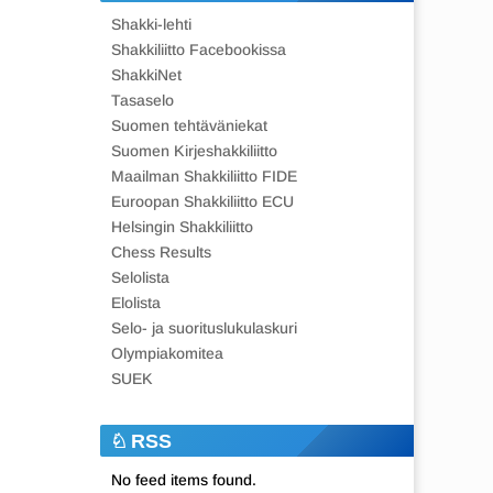
Shakki-lehti
Shakkiliitto Facebookissa
ShakkiNet
Tasaselo
Suomen tehtäväniekat
Suomen Kirjeshakkiliitto
Maailman Shakkiliitto FIDE
Euroopan Shakkiliitto ECU
Helsingin Shakkiliitto
Chess Results
Selolista
Elolista
Selo- ja suorituslukulaskuri
Olympiakomitea
SUEK
RSS
No feed items found.