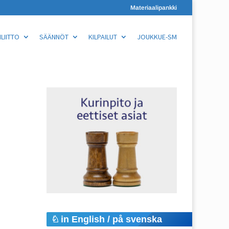
Materiaalipankki
LIITTO
SÄÄNNÖT
KILPAILUT
JOUKKUE-SM
in English / på svenska