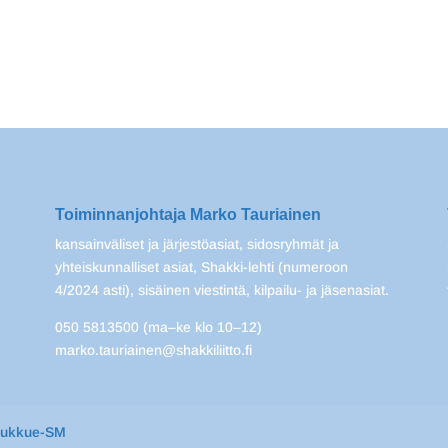
Toiminnanjohtaja Marko Tauriainen
kansainväliset ja järjestöasiat, sidosryhmät ja
yhteiskunnalliset asiat, Shakki-lehti (numeroon
4/2024 asti), sisäinen viestintä, kilpailu- ja jäsenasiat.
050 5813500 (ma–ke klo 10–12)
marko.tauriainen@shakkiliitto.fi
oukkue-SM