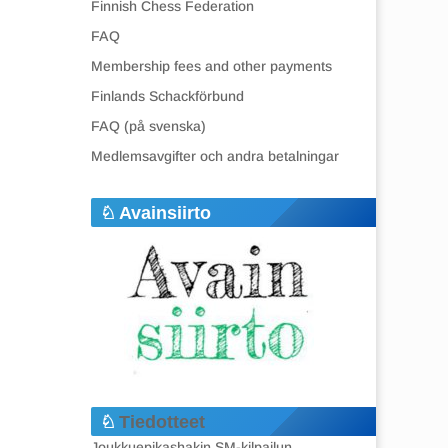
Finnish Chess Federation
FAQ
Membership fees and other payments
Finlands Schackförbund
FAQ (på svenska)
Medlemsavgifter och andra betalningar
Avainsiirto
Tiedotteet
Joukkuepikashakin SM-kilpailun