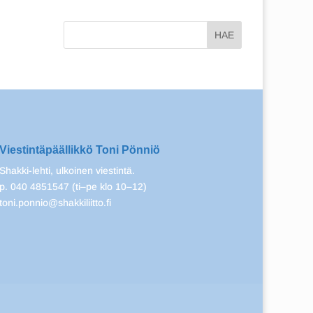
Viestintäpäällikkö Toni Pönniö
Shakki-lehti, ulkoinen viestintä.
p. 040 4851547 (ti–pe klo 10–12)
toni.ponnio@shakkiliitto.fi