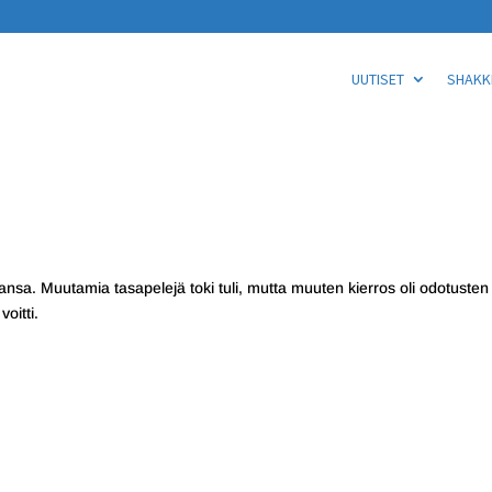
UUTISET
SHAKKI
pintansa. Muutamia tasapelejä toki tuli, mutta muuten kierros oli odotusten
oitti.