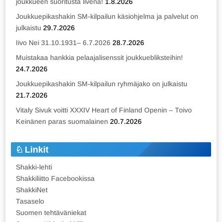
joukkueen suoritusta livenä!
1.8.2026
Joukkuepikashakin SM-kilpailun käsiohjelma ja palvelut on
julkaistu
29.7.2026
Iivo Nei 31.10.1931– 6.7.2026
28.7.2026
Muistakaa hankkia pelaajalisenssit joukkuebliksteihin!
24.7.2026
Joukkuepikashakin SM-kilpailun ryhmäjako on julkaistu
21.7.2026
Vitaly Sivuk voitti XXXIV Heart of Finland Openin – Toivo
Keinänen paras suomalainen
20.7.2026
Linkit
Shakki-lehti
Shakkiliitto Facebookissa
ShakkiNet
Tasaselo
Suomen tehtäväniekat