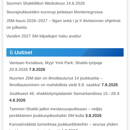
Suomen Shakkiliiton liittokokous 14.6.2026
Seurajoukkueiden eurocup pelataan Montenegrossa
JSM-kausi 2026–2027 – liigan sekä I ja II divisioonan ohjelmat
on julkaistu
Vuoden 2027 SM-kilpailujen haku avattu!
Uutiset
Vantaan Kesälava, Myyr York Park: Shakki-työpaja
20.8.2026
7.8.2026
Nuorten JSM:ään on ilmoittautunut 14 joukkuetta –
ilmoittautuminen on mahdollista vielä 9.8. saakka!
7.8.2026
Joukkueet 46. shakkiolympialaisiin Samarkandissa 15.–28.9.
4.8.2026
Tammer-Shakki jatkoi mestaruusputkeaan – neljäs
peräkkäinen joukkuepikashakin SM-kulta
3.8.2026
Kansainvälistä tunnelmaa joukkueblixteihin – seuraa yhden