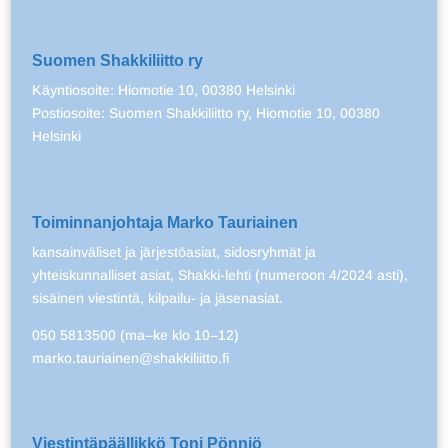
Suomen Shakkiliitto ry
Käyntiosoite: Hiomotie 10, 00380 Helsinki
Postiosoite: Suomen Shakkiliitto ry, Hiomotie 10, 00380
Helsinki
Toiminnanjohtaja Marko Tauriainen
kansainväliset ja järjestöasiat, sidosryhmät ja
yhteiskunnalliset asiat, Shakki-lehti (numeroon 4/2024 asti),
sisäinen viestintä, kilpailu- ja jäsenasiat.
050 5813500 (ma–ke klo 10–12)
marko.tauriainen@shakkiliitto.fi
Viestintäpäällikkö Toni Pönniö