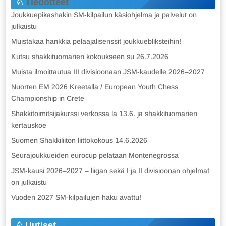
Tiedotteet
Joukkuepikashakin SM-kilpailun käsiohjelma ja palvelut on
julkaistu
Muistakaa hankkia pelaajalisenssit joukkuebliksteihin!
Kutsu shakkituomarien kokoukseen su 26.7.2026
Muista ilmoittautua III divisioonaan JSM-kaudelle 2026–2027
Nuorten EM 2026 Kreetalla / European Youth Chess
Championship in Crete
Shakkitoimitsijakurssi verkossa la 13.6. ja shakkituomarien
kertauskoe
Suomen Shakkiliiton liittokokous 14.6.2026
Seurajoukkueiden eurocup pelataan Montenegrossa
JSM-kausi 2026–2027 – liigan sekä I ja II divisioonan ohjelmat
on julkaistu
Vuoden 2027 SM-kilpailujen haku avattu!
Uutiset