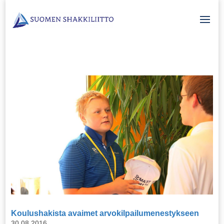
Koulushakista avaimet arvokilpailumenestykseen
30.08.2016