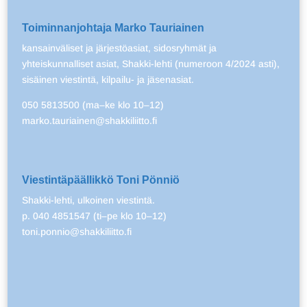
Toiminnanjohtaja Marko Tauriainen
kansainväliset ja järjestöasiat, sidosryhmät ja
yhteiskunnalliset asiat, Shakki-lehti (numeroon 4/2024 asti),
sisäinen viestintä, kilpailu- ja jäsenasiat.
050 5813500 (ma–ke klo 10–12)
marko.tauriainen@shakkiliitto.fi
Viestintäpäällikkö Toni Pönniö
Shakki-lehti, ulkoinen viestintä.
p. 040 4851547 (ti–pe klo 10–12)
toni.ponnio@shakkiliitto.fi