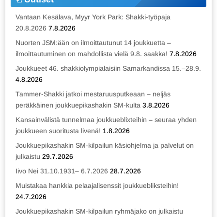
Vantaan Kesälava, Myyr York Park: Shakki-työpaja
20.8.2026
7.8.2026
Nuorten JSM:ään on ilmoittautunut 14 joukkuetta –
ilmoittautuminen on mahdollista vielä 9.8. saakka!
7.8.2026
Joukkueet 46. shakkiolympialaisiin Samarkandissa 15.–28.9.
4.8.2026
Tammer-Shakki jatkoi mestaruusputkeaan – neljäs
peräkkäinen joukkuepikashakin SM-kulta
3.8.2026
Kansainvälistä tunnelmaa joukkueblixteihin – seuraa yhden
joukkueen suoritusta livenä!
1.8.2026
Joukkuepikashakin SM-kilpailun käsiohjelma ja palvelut on
julkaistu
29.7.2026
Iivo Nei 31.10.1931– 6.7.2026
28.7.2026
Muistakaa hankkia pelaajalisenssit joukkuebliksteihin!
24.7.2026
Joukkuepikashakin SM-kilpailun ryhmäjako on julkaistu