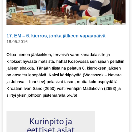
17. EM – 6. kierros, jonka jälkeen vapaapäivä
18.05.2016
Olipa hienoa jääkiekkoa, terveisiä vaan kanadalaisille ja
kiitokset hyvästä matsista, haha! Kosovossa sen sijaan pelattiin
jälleen shakkia. Tänään tiistaina pelatun 6. kierroksen jälkeen
on ansaittu lepopäivä. Kaksi kärkipöytää (Wojtaszek – Navara
ja Jobava – Inarkiev) pelasivat tasan, mutta kolmospöydällä
Kroatian Ivan Saric (2650) voitti Venäjän Matlakovin (2693) ja
siirtyi yksin johtoon pistemärällä 5½/6!