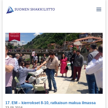
17. EM – kierrokset 8-10, ratkaisun makua ilmassa
23.05.2016