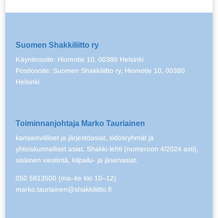
Suomen Shakkiliitto ry
Käyntiosoite: Hiomotie 10, 00380 Helsinki
Postiosoite: Suomen Shakkiliitto ry, Hiomotie 10, 00380
Helsinki
Toiminnanjohtaja Marko Tauriainen
kansainväliset ja järjestöasiat, sidosryhmät ja
yhteiskunnalliset asiat, Shakki-lehti (numeroon 4/2024 asti),
sisäinen viestintä, kilpailu- ja jäsenasiat.
050 5813500 (ma–ke klo 10–12)
marko.tauriainen@shakkiliitto.fi