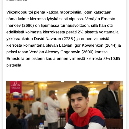
Viikonloppu toi pientä katkoa raportointiin, joten katsotaan
nämä kolme kierrosta lyhykäisesti nipussa. Venäjän Ernesto
Inarkiev (2686) on lipumassa turnausvoittoon, sillä hän otti
edellisistä kolmesta kierroksesta peräti 2½ pistettä voittamalla
ykkösrankatun David Navaran (2735 ) ja ennen viimeistä
kierrosta kolmantena olevan Latvian Igor Kovalenkon (2644) ja
pelasi tasan Venäjän Alexsey Goganovin (2600) kanssa.
Ernestolla on pisteen kaula ennen viimeistä kierrosta 8½/10:llä
pisteellä.