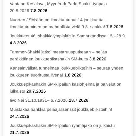
Vantaan Kesälava, Myyr York Park: Shakki-työpaja
20.8.2026
7.8.2026
Nuorten JSM:ään on ilmoittautunut 14 joukkuetta –
ilmoittautuminen on mahdollista vielä 9.8. saakka!
7.8.2026
Joukkueet 46. shakkiolympialaisiin Samarkandissa 15.–28.9.
4.8.2026
Tammer-Shakki jatkoi mestaruusputkeaan – neljäs
peräkkäinen joukkuepikashakin SM-kulta
3.8.2026
Kansainvälistä tunnelmaa joukkueblixteihin – seuraa yhden
joukkueen suoritusta livenä!
1.8.2026
Joukkuepikashakin SM-kilpailun käsiohjelma ja palvelut on
julkaistu
29.7.2026
Iivo Nei 31.10.1931– 6.7.2026
28.7.2026
Muistakaa hankkia pelaajalisenssit joukkuebliksteihin!
24.7.2026
Joukkuepikashakin SM-kilpailun ryhmäjako on julkaistu
21.7.2026