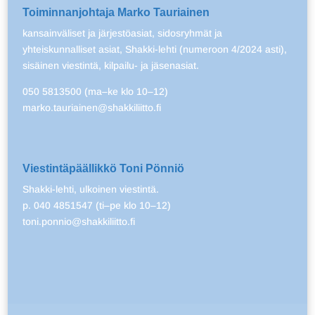
Toiminnanjohtaja Marko Tauriainen
kansainväliset ja järjestöasiat, sidosryhmät ja
yhteiskunnalliset asiat, Shakki-lehti (numeroon 4/2024 asti),
sisäinen viestintä, kilpailu- ja jäsenasiat.
050 5813500 (ma–ke klo 10–12)
marko.tauriainen@shakkiliitto.fi
Viestintäpäällikkö Toni Pönniö
Shakki-lehti, ulkoinen viestintä.
p. 040 4851547 (ti–pe klo 10–12)
toni.ponnio@shakkiliitto.fi