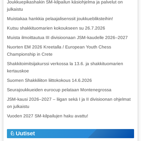
Joukkuepikashakin SM-kilpailun käsiohjelma ja palvelut on
julkaistu
Muistakaa hankkia pelaajalisenssit joukkuebliksteihin!
Kutsu shakkituomarien kokoukseen su 26.7.2026
Muista ilmoittautua III divisioonaan JSM-kaudelle 2026–2027
Nuorten EM 2026 Kreetalla / European Youth Chess
Championship in Crete
Shakkitoimitsijakurssi verkossa la 13.6. ja shakkituomarien
kertauskoe
Suomen Shakkiliiton liittokokous 14.6.2026
Seurajoukkueiden eurocup pelataan Montenegrossa
JSM-kausi 2026–2027 – liigan sekä I ja II divisioonan ohjelmat
on julkaistu
Vuoden 2027 SM-kilpailujen haku avattu!
Uutiset