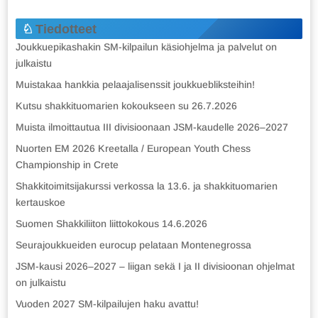
Tiedotteet
Joukkuepikashakin SM-kilpailun käsiohjelma ja palvelut on
julkaistu
Muistakaa hankkia pelaajalisenssit joukkuebliksteihin!
Kutsu shakkituomarien kokoukseen su 26.7.2026
Muista ilmoittautua III divisioonaan JSM-kaudelle 2026–2027
Nuorten EM 2026 Kreetalla / European Youth Chess
Championship in Crete
Shakkitoimitsijakurssi verkossa la 13.6. ja shakkituomarien
kertauskoe
Suomen Shakkiliiton liittokokous 14.6.2026
Seurajoukkueiden eurocup pelataan Montenegrossa
JSM-kausi 2026–2027 – liigan sekä I ja II divisioonan ohjelmat
on julkaistu
Vuoden 2027 SM-kilpailujen haku avattu!