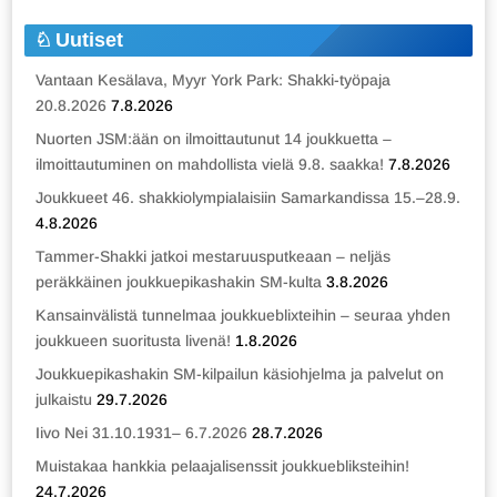
Uutiset
Vantaan Kesälava, Myyr York Park: Shakki-työpaja
20.8.2026
7.8.2026
Nuorten JSM:ään on ilmoittautunut 14 joukkuetta –
ilmoittautuminen on mahdollista vielä 9.8. saakka!
7.8.2026
Joukkueet 46. shakkiolympialaisiin Samarkandissa 15.–28.9.
4.8.2026
Tammer-Shakki jatkoi mestaruusputkeaan – neljäs
peräkkäinen joukkuepikashakin SM-kulta
3.8.2026
Kansainvälistä tunnelmaa joukkueblixteihin – seuraa yhden
joukkueen suoritusta livenä!
1.8.2026
Joukkuepikashakin SM-kilpailun käsiohjelma ja palvelut on
julkaistu
29.7.2026
Iivo Nei 31.10.1931– 6.7.2026
28.7.2026
Muistakaa hankkia pelaajalisenssit joukkuebliksteihin!
24.7.2026