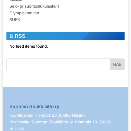
Selo- ja suorituslukulaskuri
Olympiakomitea
SUEK
RSS
No feed items found.
Suomen Shakkiliitto ry
Käyntiosoite: Hiomotie 10, 00380 Helsinki
Postiosoite: Suomen Shakkiliitto ry, Hiomotie 10, 00380
Helsinki