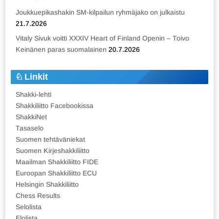
Joukkuepikashakin SM-kilpailun ryhmäjako on julkaistu
21.7.2026
Vitaly Sivuk voitti XXXIV Heart of Finland Openin – Toivo
Keinänen paras suomalainen
20.7.2026
Linkit
Shakki-lehti
Shakkiliitto Facebookissa
ShakkiNet
Tasaselo
Suomen tehtäväniekat
Suomen Kirjeshakkiliitto
Maailman Shakkiliitto FIDE
Euroopan Shakkiliitto ECU
Helsingin Shakkiliitto
Chess Results
Selolista
Elolista