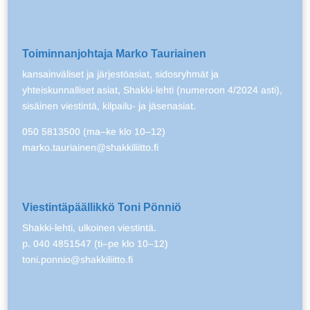
Toiminnanjohtaja Marko Tauriainen
kansainväliset ja järjestöasiat, sidosryhmät ja
yhteiskunnalliset asiat, Shakki-lehti (numeroon 4/2024 asti),
sisäinen viestintä, kilpailu- ja jäsenasiat.
050 5813500 (ma–ke klo 10–12)
marko.tauriainen@shakkiliitto.fi
Viestintäpäällikkö Toni Pönniö
Shakki-lehti, ulkoinen viestintä.
p. 040 4851547 (ti–pe klo 10–12)
toni.ponnio@shakkiliitto.fi