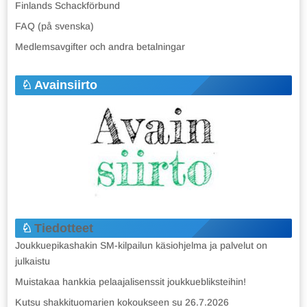
Finlands Schackförbund
FAQ (på svenska)
Medlemsavgifter och andra betalningar
Avainsiirto
Tiedotteet
Joukkuepikashakin SM-kilpailun käsiohjelma ja palvelut on
julkaistu
Muistakaa hankkia pelaajalisenssit joukkuebliksteihin!
Kutsu shakkituomarien kokoukseen su 26.7.2026