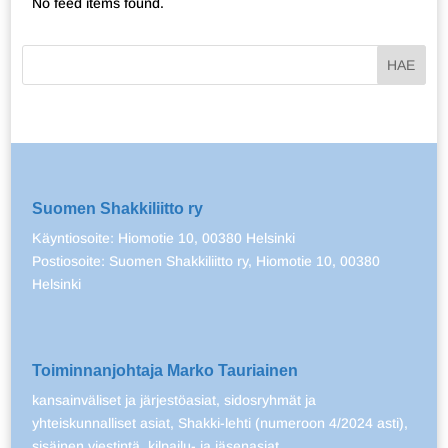
No feed items found.
Suomen Shakkiliitto ry
Käyntiosoite: Hiomotie 10, 00380 Helsinki
Postiosoite: Suomen Shakkiliitto ry, Hiomotie 10, 00380
Helsinki
Toiminnanjohtaja Marko Tauriainen
kansainväliset ja järjestöasiat, sidosryhmät ja
yhteiskunnalliset asiat, Shakki-lehti (numeroon 4/2024 asti),
sisäinen viestintä, kilpailu- ja jäsenasiat.