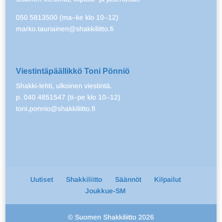
050 5813500 (ma–ke klo 10–12)
marko.tauriainen@shakkiliitto.fi
Viestintäpäällikkö Toni Pönniö
Shakki-lehti, ulkoinen viestintä.
p. 040 4851547 (ti–pe klo 10–12)
toni.ponnio@shakkiliitto.fi
Uutiset
Shakkiliitto
Säännöt
Kilpailut
Joukkue-SM
© Suomen Shakkiliitto 2026