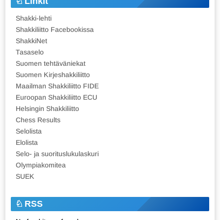
Linkit
Shakki-lehti
Shakkiliitto Facebookissa
ShakkiNet
Tasaselo
Suomen tehtäväniekat
Suomen Kirjeshakkiliitto
Maailman Shakkiliitto FIDE
Euroopan Shakkiliitto ECU
Helsingin Shakkiliitto
Chess Results
Selolista
Elolista
Selo- ja suorituslukulaskuri
Olympiakomitea
SUEK
RSS