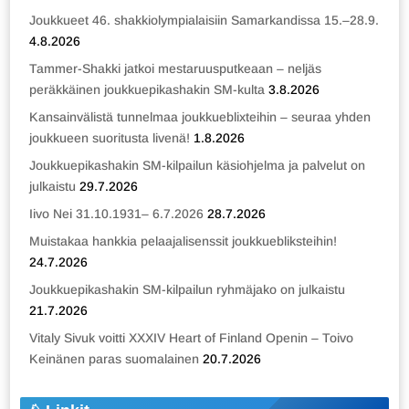
Joukkueet 46. shakkiolympialaisiin Samarkandissa 15.–28.9.
4.8.2026
Tammer-Shakki jatkoi mestaruusputkeaan – neljäs
peräkkäinen joukkuepikashakin SM-kulta
3.8.2026
Kansainvälistä tunnelmaa joukkueblixteihin – seuraa yhden
joukkueen suoritusta livenä!
1.8.2026
Joukkuepikashakin SM-kilpailun käsiohjelma ja palvelut on
julkaistu
29.7.2026
Iivo Nei 31.10.1931– 6.7.2026
28.7.2026
Muistakaa hankkia pelaajalisenssit joukkuebliksteihin!
24.7.2026
Joukkuepikashakin SM-kilpailun ryhmäjako on julkaistu
21.7.2026
Vitaly Sivuk voitti XXXIV Heart of Finland Openin – Toivo
Keinänen paras suomalainen
20.7.2026