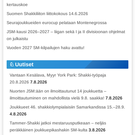
kertauskoe
Suomen Shakkiliiton liittokokous 14.6.2026
Seurajoukkueiden eurocup pelataan Montenegrossa
JSM-kausi 2026–2027 – liigan sekä I ja II divisioonan ohjelmat
on julkaistu
Vuoden 2027 SM-kilpailujen haku avattu!
Uutiset
Vantaan Kesälava, Myyr York Park: Shakki-työpaja
20.8.2026
7.8.2026
Nuorten JSM:ään on ilmoittautunut 14 joukkuetta –
ilmoittautuminen on mahdollista vielä 9.8. saakka!
7.8.2026
Joukkueet 46. shakkiolympialaisiin Samarkandissa 15.–28.9.
4.8.2026
Tammer-Shakki jatkoi mestaruusputkeaan – neljäs
peräkkäinen joukkuepikashakin SM-kulta
3.8.2026