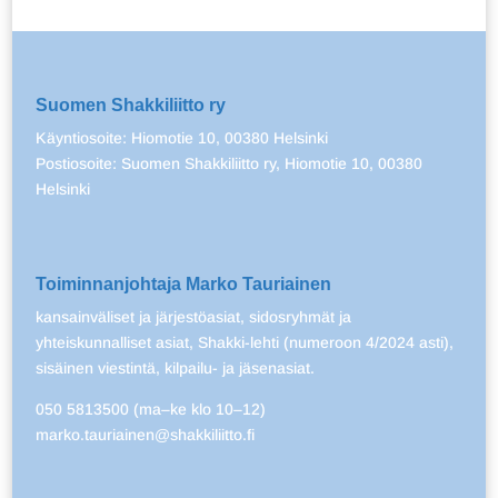
Suomen Shakkiliitto ry
Käyntiosoite: Hiomotie 10, 00380 Helsinki
Postiosoite: Suomen Shakkiliitto ry, Hiomotie 10, 00380
Helsinki
Toiminnanjohtaja Marko Tauriainen
kansainväliset ja järjestöasiat, sidosryhmät ja
yhteiskunnalliset asiat, Shakki-lehti (numeroon 4/2024 asti),
sisäinen viestintä, kilpailu- ja jäsenasiat.
050 5813500 (ma–ke klo 10–12)
marko.tauriainen@shakkiliitto.fi