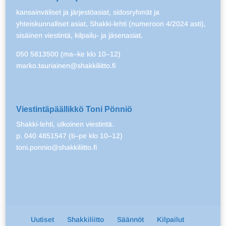
kansainväliset ja järjestöasiat, sidosryhmät ja
yhteiskunnalliset asiat, Shakki-lehti (numeroon 4/2024 asti),
sisäinen viestintä, kilpailu- ja jäsenasiat.
050 5813500 (ma–ke klo 10–12)
marko.tauriainen@shakkiliitto.fi
Viestintäpäällikkö Toni Pönniö
Shakki-lehti, ulkoinen viestintä.
p. 040 4851547 (ti–pe klo 10–12)
toni.ponnio@shakkiliitto.fi
Uutiset
Shakkiliitto
Säännöt
Kilpailut