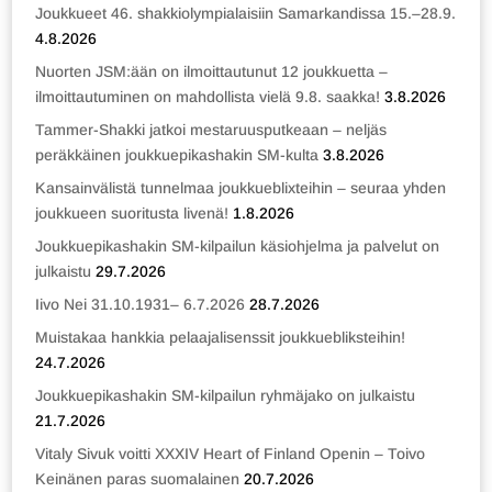
Joukkueet 46. shakkiolympialaisiin Samarkandissa 15.–28.9.
4.8.2026
Nuorten JSM:ään on ilmoittautunut 12 joukkuetta –
ilmoittautuminen on mahdollista vielä 9.8. saakka!
3.8.2026
Tammer-Shakki jatkoi mestaruusputkeaan – neljäs
peräkkäinen joukkuepikashakin SM-kulta
3.8.2026
Kansainvälistä tunnelmaa joukkueblixteihin – seuraa yhden
joukkueen suoritusta livenä!
1.8.2026
Joukkuepikashakin SM-kilpailun käsiohjelma ja palvelut on
julkaistu
29.7.2026
Iivo Nei 31.10.1931– 6.7.2026
28.7.2026
Muistakaa hankkia pelaajalisenssit joukkuebliksteihin!
24.7.2026
Joukkuepikashakin SM-kilpailun ryhmäjako on julkaistu
21.7.2026
Vitaly Sivuk voitti XXXIV Heart of Finland Openin – Toivo
Keinänen paras suomalainen
20.7.2026