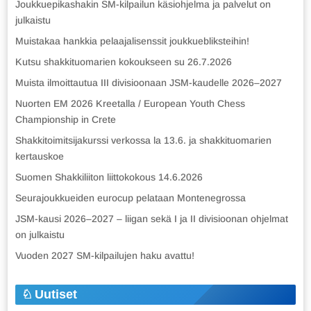
Joukkuepikashakin SM-kilpailun käsiohjelma ja palvelut on
julkaistu
Muistakaa hankkia pelaajalisenssit joukkuebliksteihin!
Kutsu shakkituomarien kokoukseen su 26.7.2026
Muista ilmoittautua III divisioonaan JSM-kaudelle 2026–2027
Nuorten EM 2026 Kreetalla / European Youth Chess
Championship in Crete
Shakkitoimitsijakurssi verkossa la 13.6. ja shakkituomarien
kertauskoe
Suomen Shakkiliiton liittokokous 14.6.2026
Seurajoukkueiden eurocup pelataan Montenegrossa
JSM-kausi 2026–2027 – liigan sekä I ja II divisioonan ohjelmat
on julkaistu
Vuoden 2027 SM-kilpailujen haku avattu!
Uutiset