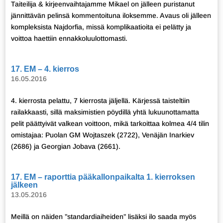
Taiteilija & kirjeenvaihtajamme Mikael on jälleen puristanut
jännittävän pelinsä kommentoituna iloksemme. Avaus oli jälleen
kompleksista Najdorfia, missä komplikaatioita ei pelätty ja
voittoa haettiin ennakkoluulottomasti.
17. EM – 4. kierros
16.05.2016
4. kierrosta pelattu, 7 kierrosta jäljellä. Kärjessä taisteltiin
railakkaasti, sillä maksimistien pöydillä yhtä lukuunottamatta
pelit päättyivät valkean voittoon, mikä tarkoittaa kolmea 4/4 tilin
omistajaa: Puolan GM Wojtaszek (2722), Venäjän Inarkiev
(2686) ja Georgian Jobava (2661).
17. EM – raporttia pääkallonpaikalta 1. kierroksen
jälkeen
13.05.2016
Meillä on näiden ”standardiaiheiden” lisäksi ilo saada myös