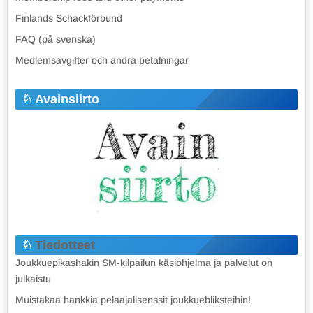
Finlands Schackförbund
FAQ (på svenska)
Medlemsavgifter och andra betalningar
Avainsiirto
Tiedotteet
Joukkuepikashakin SM-kilpailun käsiohjelma ja palvelut on
julkaistu
Muistakaa hankkia pelaajalisenssit joukkuebliksteihin!