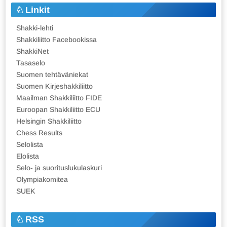
Linkit
Shakki-lehti
Shakkiliitto Facebookissa
ShakkiNet
Tasaselo
Suomen tehtäväniekat
Suomen Kirjeshakkiliitto
Maailman Shakkiliitto FIDE
Euroopan Shakkiliitto ECU
Helsingin Shakkiliitto
Chess Results
Selolista
Elolista
Selo- ja suorituslukulaskuri
Olympiakomitea
SUEK
RSS