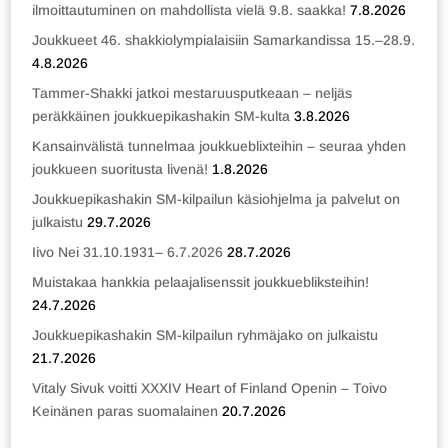
ilmoittautuminen on mahdollista vielä 9.8. saakka!
7.8.2026
Joukkueet 46. shakkiolympialaisiin Samarkandissa 15.–28.9.
4.8.2026
Tammer-Shakki jatkoi mestaruusputkeaan – neljäs
peräkkäinen joukkuepikashakin SM-kulta
3.8.2026
Kansainvälistä tunnelmaa joukkueblixteihin – seuraa yhden
joukkueen suoritusta livenä!
1.8.2026
Joukkuepikashakin SM-kilpailun käsiohjelma ja palvelut on
julkaistu
29.7.2026
Iivo Nei 31.10.1931– 6.7.2026
28.7.2026
Muistakaa hankkia pelaajalisenssit joukkuebliksteihin!
24.7.2026
Joukkuepikashakin SM-kilpailun ryhmäjako on julkaistu
21.7.2026
Vitaly Sivuk voitti XXXIV Heart of Finland Openin – Toivo
Keinänen paras suomalainen
20.7.2026