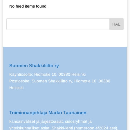
No feed items found.
Suomen Shakkiliitto ry
Käyntiosoite: Hiomotie 10, 00380 Helsinki
Postiosoite: Suomen Shakkiliitto ry, Hiomotie 10, 00380
Helsinki
Toiminnanjohtaja Marko Tauriainen
kansainväliset ja järjestöasiat, sidosryhmät ja
yhteiskunnalliset asiat, Shakki-lehti (numeroon 4/2024 asti),