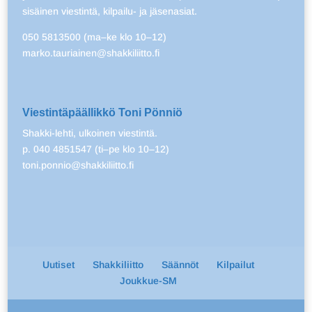
sisäinen viestintä, kilpailu- ja jäsenasiat.
050 5813500 (ma–ke klo 10–12)
marko.tauriainen@shakkiliitto.fi
Viestintäpäällikkö Toni Pönniö
Shakki-lehti, ulkoinen viestintä.
p. 040 4851547 (ti–pe klo 10–12)
toni.ponnio@shakkiliitto.fi
Uutiset
Shakkiliitto
Säännöt
Kilpailut
Joukkue-SM