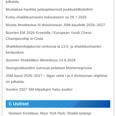
julkaistu
Muistakaa hankkia pelaajalisenssit joukkuebliksteihin!
Kutsu shakkituomarien kokoukseen su 26.7.2026
Muista ilmoittautua III divisioonaan JSM-kaudelle 2026–2027
Nuorten EM 2026 Kreetalla / European Youth Chess
Championship in Crete
Shakkitoimitsijakurssi verkossa la 13.6. ja shakkituomarien
kertauskoe
Suomen Shakkiliiton liittokokous 14.6.2026
Seurajoukkueiden eurocup pelataan Montenegrossa
JSM-kausi 2026–2027 – liigan sekä I ja II divisioonan ohjelmat
on julkaistu
Vuoden 2027 SM-kilpailujen haku avattu!
Uutiset
Vantaan Kesälava, Myyr York Park: Shakki-työpaja