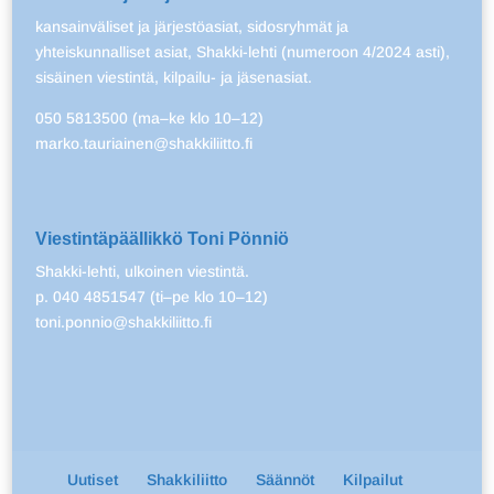
kansainväliset ja järjestöasiat, sidosryhmät ja
yhteiskunnalliset asiat, Shakki-lehti (numeroon 4/2024 asti),
sisäinen viestintä, kilpailu- ja jäsenasiat.
050 5813500 (ma–ke klo 10–12)
marko.tauriainen@shakkiliitto.fi
Viestintäpäällikkö Toni Pönniö
Shakki-lehti, ulkoinen viestintä.
p. 040 4851547 (ti–pe klo 10–12)
toni.ponnio@shakkiliitto.fi
Uutiset
Shakkiliitto
Säännöt
Kilpailut