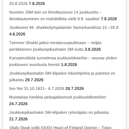
20.8.2026
7.8.2026
Nuorten JSM:ään on ilmoittautunut 14 joukkuetta –
ilmoittautuminen on mahdollista vielä 9.8. saakka!
7.8.2026
Joukkueet 46. shakkiolympialaisiin Samarkandissa 15.–28.9.
4.8.2026
Tammer-Shakki jatkoi mestaruusputkeaan – neljäs
peräkkäinen joukkuepikashakin SM-kulta
3.8.2026
Kansainvälistä tunnelmaa joukkueblixteihin – seuraa yhden
joukkueen suoritusta livenä!
1.8.2026
Joukkuepikashakin SM-kilpailun käsiohjelma ja palvelut on
julkaistu
29.7.2026
Iivo Nei 31.10.1931– 6.7.2026
28.7.2026
Muistakaa hankkia pelaajalisenssit joukkuebliksteihin!
24.7.2026
Joukkuepikashakin SM-kilpailun ryhmäjako on julkaistu
21.7.2026
Vitaly Sivuk voitti XXXIV Heart of Finland Openin – Toivo