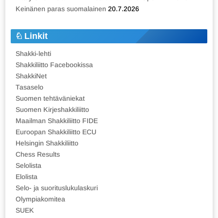
Keinänen paras suomalainen
20.7.2026
Linkit
Shakki-lehti
Shakkiliitto Facebookissa
ShakkiNet
Tasaselo
Suomen tehtäväniekat
Suomen Kirjeshakkiliitto
Maailman Shakkiliitto FIDE
Euroopan Shakkiliitto ECU
Helsingin Shakkiliitto
Chess Results
Selolista
Elolista
Selo- ja suorituslukulaskuri
Olympiakomitea
SUEK